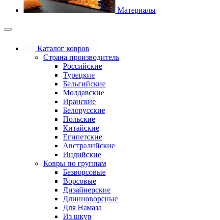
Материалы
Каталог ковров
Страна производитель
Российские
Турецкие
Бельгийские
Молдавские
Иранские
Белорусские
Польские
Китайские
Египетские
Австралийские
Индийские
Ковры по группам
Безворсовые
Ворсовые
Дизайнерские
Длинноворсные
Для Намаза
Из шкур