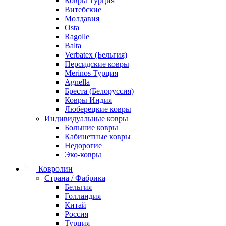
Ковры Турция
Витебские
Молдавия
Osta
Ragolle
Balta
Verbatex (Бельгия)
Персидские ковры
Merinos Турция
Agnella
Бреста (Белоруссия)
Ковры Индия
Люберецкие ковры
Индивидуальные ковры
Большие ковры
Кабинетные ковры
Недорогие
Эко-ковры
Ковролин
Страна / Фабрика
Бельгия
Голландия
Китай
Россия
Турция