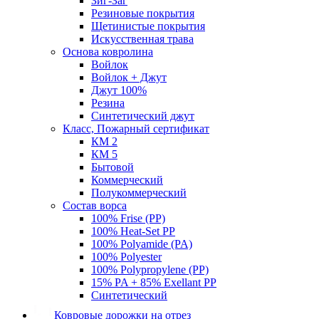
Зиг-Заг
Резиновые покрытия
Щетинистые покрытия
Искусственная трава
Основа ковролина
Войлок
Войлок + Джут
Джут 100%
Резина
Синтетический джут
Класс, Пожарный сертификат
КМ 2
КМ 5
Бытовой
Коммерческий
Полукоммерческий
Состав ворса
100% Frise (PP)
100% Heat-Set PP
100% Polyamide (PA)
100% Polyester
100% Polypropylene (PP)
15% PA + 85% Exellant PP
Синтетический
Ковровые дорожки на отрез