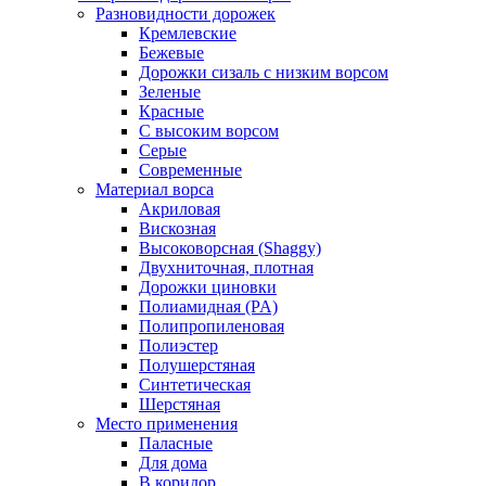
Разновидности дорожек
Кремлевские
Бежевые
Дорожки сизаль с низким ворсом
Зеленые
Красные
С высоким ворсом
Серые
Современные
Материал ворса
Акриловая
Вискозная
Высоковорсная (Shaggy)
Двухниточная, плотная
Дорожки циновки
Полиамидная (PA)
Полипропиленовая
Полиэстер
Полушерстяная
Синтетическая
Шерстяная
Место применения
Паласные
Для дома
В коридор