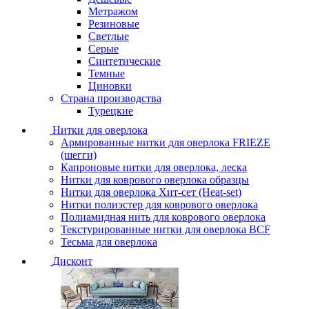
Метражом
Резиновые
Светлые
Серые
Синтетические
Темные
Циновки
Страна производства
Турецкие
Нитки для оверлока
Армированные нитки для оверлока FRIEZE
(шегги)
Капроновые нитки для оверлока, леска
Нитки для коврового оверлока образцы
Нитки для оверлока Хит-сет (Heat-set)
Нитки полиэстер для коврового оверлока
Полиамидная нить для коврового оверлока
Текстурированные нитки для оверлока BCF
Тесьма для оверлока
Дисконт