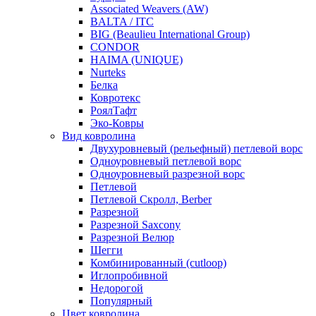
Associated Weavers (AW)
BALTA / ITC
BIG (Beaulieu International Group)
CONDOR
HAIMA (UNIQUE)
Nurteks
Белка
Ковротекс
РоялТафт
Эко-Ковры
Вид ковролина
Двухуровневый (рельефный) петлевой ворс
Одноуровневый петлевой ворс
Одноуровневый разрезной ворс
Петлевой
Петлевой Скролл, Berber
Разрезной
Разрезной Saxcony
Разрезной Велюр
Шегги
Комбинированный (cutloop)
Иглопробивной
Недорогой
Популярный
Цвет ковролина