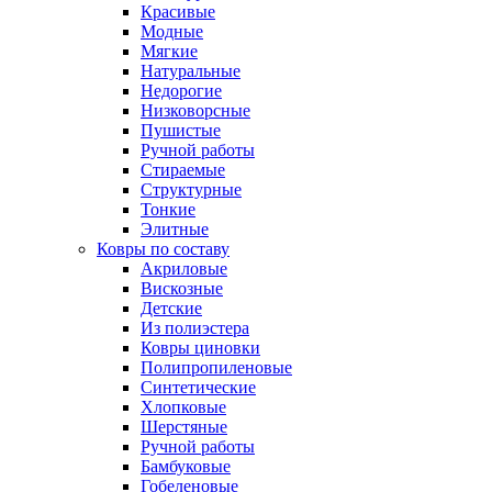
Красивые
Модные
Мягкие
Натуральные
Недорогие
Низковорсные
Пушистые
Ручной работы
Стираемые
Структурные
Тонкие
Элитные
Ковры по составу
Акриловые
Вискозные
Детские
Из полиэстера
Ковры циновки
Полипропиленовые
Синтетические
Хлопковые
Шерстяные
Ручной работы
Бамбуковые
Гобеленовые