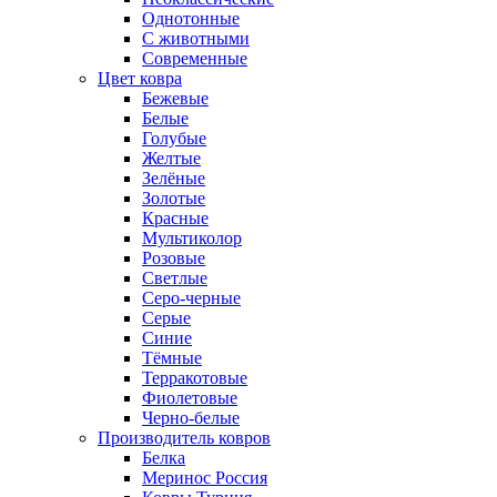
Однотонные
С животными
Современные
Цвет ковра
Бежевые
Белые
Голубые
Желтые
Зелёные
Золотые
Красные
Мультиколор
Розовые
Светлые
Серо-черные
Серые
Синие
Тёмные
Терракотовые
Фиолетовые
Черно-белые
Производитель ковров
Белка
Меринос Россия