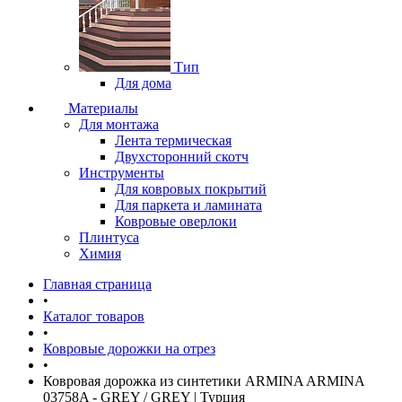
Тип
Для дома
Материалы
Для монтажа
Лента термическая
Двухсторонний скотч
Инструменты
Для ковровых покрытий
Для паркета и ламината
Ковровые оверлоки
Плинтуса
Химия
Главная страница
•
Каталог товаров
•
Ковровые дорожки на отрез
•
Ковровая дорожка из синтетики ARMINA ARMINA
03758A - GREY / GREY | Турция