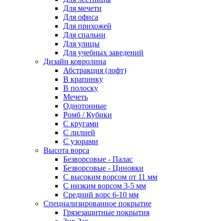
Для мечети
Для офиса
Для прихожей
Для спальни
Для улицы
Для учебных заведений
Дизайн ковролина
Абстракция (лофт)
В крапинку
В полоску
Мечеть
Однотонные
Ромб / Кубики
С кругами
С лилией
С узорами
Высота ворса
Безворсовые - Палас
Безворсовые - Циновки
С высоким ворсом от 11 мм
С низким ворсом 3-5 мм
Средний ворс 6-10 мм
Специализированное покрытие
Грязезащитные покрытия