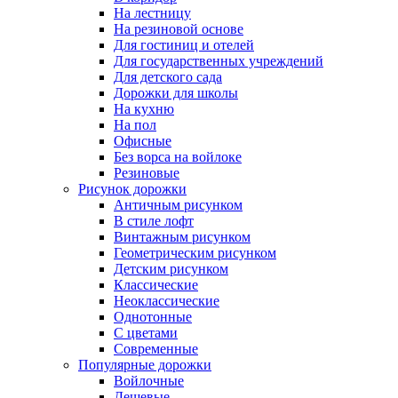
На лестницу
На резиновой основе
Для гостиниц и отелей
Для государственных учреждений
Для детского сада
Дорожки для школы
На кухню
На пол
Офисные
Без ворса на войлоке
Резиновые
Рисунок дорожки
Античным рисунком
В стиле лофт
Винтажным рисунком
Геометрическим рисунком
Детским рисунком
Классические
Неоклассические
Однотонные
С цветами
Современные
Популярные дорожки
Войлочные
Дешевые