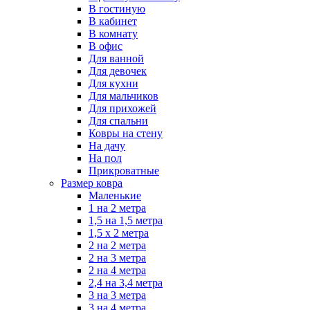
В гостиную
В кабинет
В комнату
В офис
Для ванной
Для девочек
Для кухни
Для мальчиков
Для прихожей
Для спальни
Ковры на стену
На дачу
На пол
Прикроватные
Размер ковра
Маленькие
1 на 2 метра
1,5 на 1,5 метра
1,5 х 2 метра
2 на 2 метра
2 на 3 метра
2 на 4 метра
2,4 на 3,4 метра
3 на 3 метра
3 на 4 метра