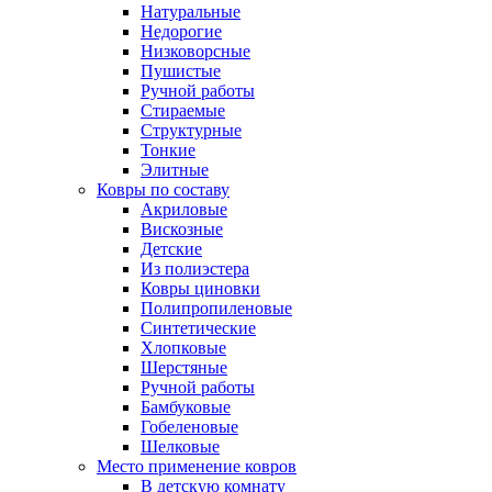
Натуральные
Недорогие
Низковорсные
Пушистые
Ручной работы
Стираемые
Структурные
Тонкие
Элитные
Ковры по составу
Акриловые
Вискозные
Детские
Из полиэстера
Ковры циновки
Полипропиленовые
Синтетические
Хлопковые
Шерстяные
Ручной работы
Бамбуковые
Гобеленовые
Шелковые
Место применение ковров
В детскую комнату