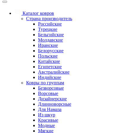
Каталог ковров
Страна производитель
Российские
Турецкие
Бельгийские
Молдавские
Иранские
Белорусские
Польские
Китайские
Египетские
Австралийские
Индийские
Ковры по группам
Безворсовые
Ворсовые
Дизайнерские
Длинноворсные
Для Намаза
Из шкур
Красивые
Модные
Мягкие