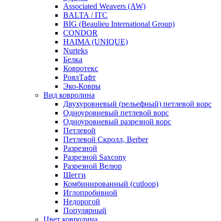
Associated Weavers (AW)
BALTA / ITC
BIG (Beaulieu International Group)
CONDOR
HAIMA (UNIQUE)
Nurteks
Белка
Ковротекс
РоялТафт
Эко-Ковры
Вид ковролина
Двухуровневый (рельефный) петлевой ворс
Одноуровневый петлевой ворс
Одноуровневый разрезной ворс
Петлевой
Петлевой Скролл, Berber
Разрезной
Разрезной Saxcony
Разрезной Велюр
Шегги
Комбинированный (cutloop)
Иглопробивной
Недорогой
Популярный
Цвет ковролина