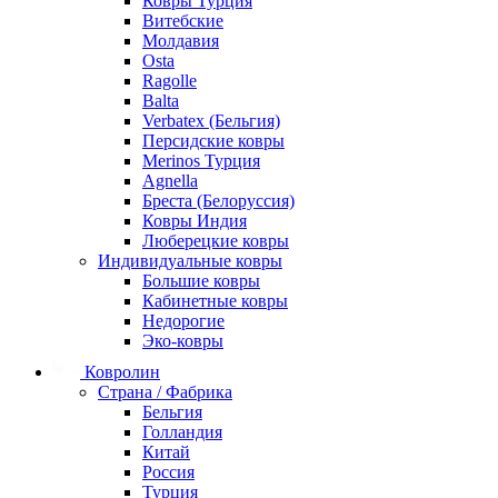
Ковры Турция
Витебские
Молдавия
Osta
Ragolle
Balta
Verbatex (Бельгия)
Персидские ковры
Merinos Турция
Agnella
Бреста (Белоруссия)
Ковры Индия
Люберецкие ковры
Индивидуальные ковры
Большие ковры
Кабинетные ковры
Недорогие
Эко-ковры
Ковролин
Страна / Фабрика
Бельгия
Голландия
Китай
Россия
Турция