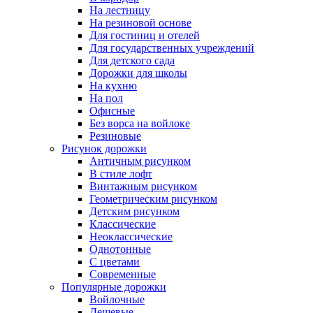
На лестницу
На резиновой основе
Для гостиниц и отелей
Для государственных учреждений
Для детского сада
Дорожки для школы
На кухню
На пол
Офисные
Без ворса на войлоке
Резиновые
Рисунок дорожки
Античным рисунком
В стиле лофт
Винтажным рисунком
Геометрическим рисунком
Детским рисунком
Классические
Неоклассические
Однотонные
С цветами
Современные
Популярные дорожки
Войлочные
Дешевые