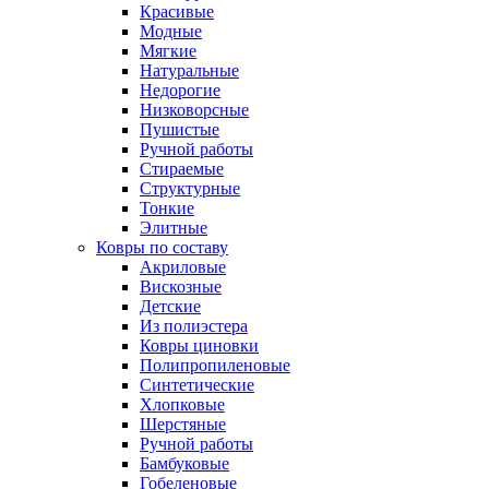
Красивые
Модные
Мягкие
Натуральные
Недорогие
Низковорсные
Пушистые
Ручной работы
Стираемые
Структурные
Тонкие
Элитные
Ковры по составу
Акриловые
Вискозные
Детские
Из полиэстера
Ковры циновки
Полипропиленовые
Синтетические
Хлопковые
Шерстяные
Ручной работы
Бамбуковые
Гобеленовые