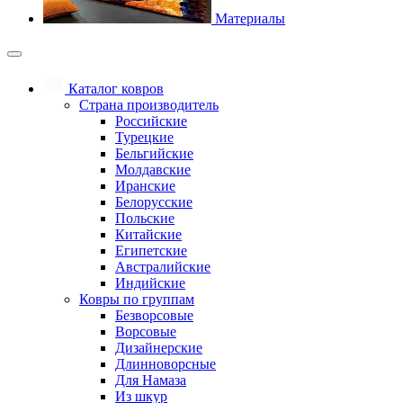
Материалы
Каталог ковров
Страна производитель
Российские
Турецкие
Бельгийские
Молдавские
Иранские
Белорусские
Польские
Китайские
Египетские
Австралийские
Индийские
Ковры по группам
Безворсовые
Ворсовые
Дизайнерские
Длинноворсные
Для Намаза
Из шкур