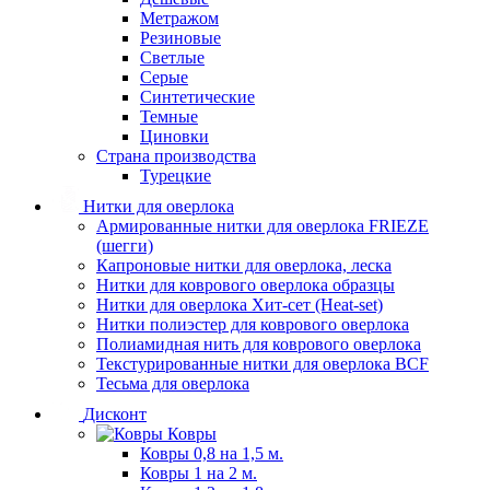
Метражом
Резиновые
Светлые
Серые
Синтетические
Темные
Циновки
Страна производства
Турецкие
Нитки для оверлока
Армированные нитки для оверлока FRIEZE
(шегги)
Капроновые нитки для оверлока, леска
Нитки для коврового оверлока образцы
Нитки для оверлока Хит-сет (Heat-set)
Нитки полиэстер для коврового оверлока
Полиамидная нить для коврового оверлока
Текстурированные нитки для оверлока BCF
Тесьма для оверлока
Дисконт
Ковры
Ковры 0,8 на 1,5 м.
Ковры 1 на 2 м.