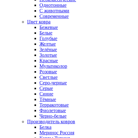
Однотонные
С животными
Современные
Цвет ковра
Бежевые
Белые
Голубые
Желтые
Зелёные
Золотые
Красные
Мультиколор
Розовые
Светлые
Серо-черные
Серые
Синие
Тёмные
Терракотовые
Фиолетовые
Черно-белые
Производитель ковров
Белка
Меринос Россия