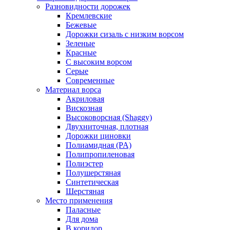
Разновидности дорожек
Кремлевские
Бежевые
Дорожки сизаль с низким ворсом
Зеленые
Красные
С высоким ворсом
Серые
Современные
Материал ворса
Акриловая
Вискозная
Высоковорсная (Shaggy)
Двухниточная, плотная
Дорожки циновки
Полиамидная (PA)
Полипропиленовая
Полиэстер
Полушерстяная
Синтетическая
Шерстяная
Место применения
Паласные
Для дома
В коридор