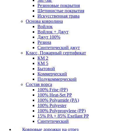
Зиг-Заг
Резиновые покрытия
Щетинистые покрытия
Искусственная трава
Основа ковролина
Войлок
Войлок + Джут
Джут 100%
Резина
Синтетический джут
Класс, Пожарный сертификат
КМ 2
КМ 5
Бытовой
Коммерческий
Полукоммерческий
Состав ворса
100% Frise (PP)
100% Heat-Set PP
100% Polyamide (PA)
100% Polyester
100% Polypropylene (PP)
15% PA + 85% Exellant PP
Синтетический
Ковровые дорожки на отрез