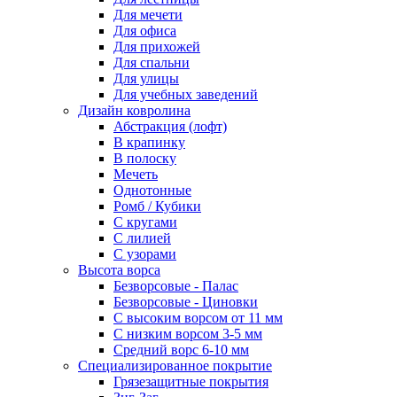
Для мечети
Для офиса
Для прихожей
Для спальни
Для улицы
Для учебных заведений
Дизайн ковролина
Абстракция (лофт)
В крапинку
В полоску
Мечеть
Однотонные
Ромб / Кубики
С кругами
С лилией
С узорами
Высота ворса
Безворсовые - Палас
Безворсовые - Циновки
С высоким ворсом от 11 мм
С низким ворсом 3-5 мм
Средний ворс 6-10 мм
Специализированное покрытие
Грязезащитные покрытия