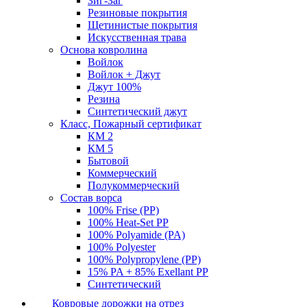
Зиг-Заг
Резиновые покрытия
Щетинистые покрытия
Искусственная трава
Основа ковролина
Войлок
Войлок + Джут
Джут 100%
Резина
Синтетический джут
Класс, Пожарный сертификат
КМ 2
КМ 5
Бытовой
Коммерческий
Полукоммерческий
Состав ворса
100% Frise (PP)
100% Heat-Set PP
100% Polyamide (PA)
100% Polyester
100% Polypropylene (PP)
15% PA + 85% Exellant PP
Синтетический
Ковровые дорожки на отрез