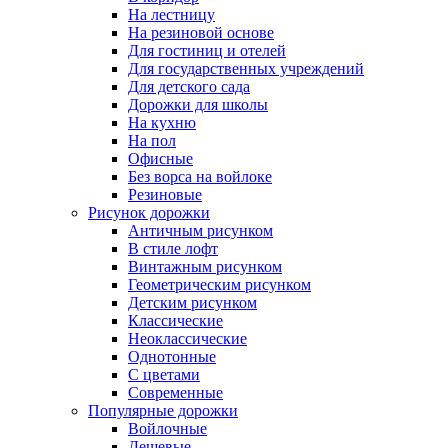
На лестницу
На резиновой основе
Для гостиниц и отелей
Для государственных учреждений
Для детского сада
Дорожки для школы
На кухню
На пол
Офисные
Без ворса на войлоке
Резиновые
Рисунок дорожки
Античным рисунком
В стиле лофт
Винтажным рисунком
Геометрическим рисунком
Детским рисунком
Классические
Неоклассические
Однотонные
С цветами
Современные
Популярные дорожки
Войлочные
Дешевые