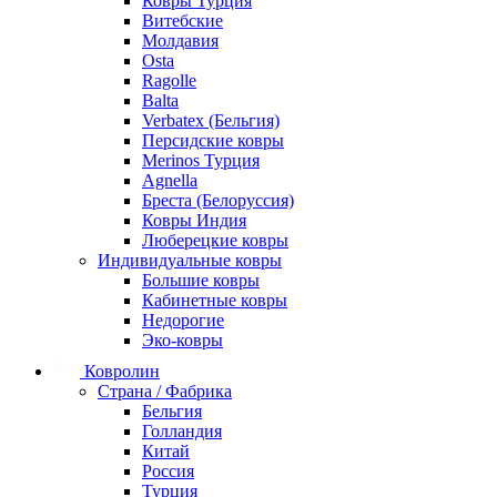
Ковры Турция
Витебские
Молдавия
Osta
Ragolle
Balta
Verbatex (Бельгия)
Персидские ковры
Merinos Турция
Agnella
Бреста (Белоруссия)
Ковры Индия
Люберецкие ковры
Индивидуальные ковры
Большие ковры
Кабинетные ковры
Недорогие
Эко-ковры
Ковролин
Страна / Фабрика
Бельгия
Голландия
Китай
Россия
Турция