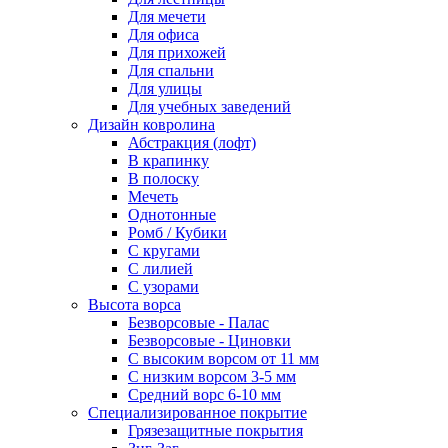
Для мечети
Для офиса
Для прихожей
Для спальни
Для улицы
Для учебных заведений
Дизайн ковролина
Абстракция (лофт)
В крапинку
В полоску
Мечеть
Однотонные
Ромб / Кубики
С кругами
С лилией
С узорами
Высота ворса
Безворсовые - Палас
Безворсовые - Циновки
С высоким ворсом от 11 мм
С низким ворсом 3-5 мм
Средний ворс 6-10 мм
Специализированное покрытие
Грязезащитные покрытия