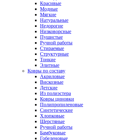
Красивые
Модные
Мягкие
Натуральные
Недорогие
Низковорсные
Пушистые
Ручной работы
Стираемые
Структурные
Тонкие
Элитные
Ковры по составу
Акриловые
Вискозные
Детские
Из полиэстера
Ковры циновки
Полипропиленовые
Синтетические
Хлопковые
Шерстяные
Ручной работы
Бамбуковые
Гобеленовые