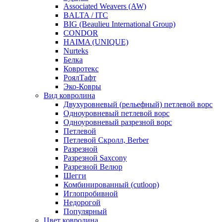
Associated Weavers (AW)
BALTA / ITC
BIG (Beaulieu International Group)
CONDOR
HAIMA (UNIQUE)
Nurteks
Белка
Ковротекс
РоялТафт
Эко-Ковры
Вид ковролина
Двухуровневый (рельефный) петлевой ворс
Одноуровневый петлевой ворс
Одноуровневый разрезной ворс
Петлевой
Петлевой Скролл, Berber
Разрезной
Разрезной Saxcony
Разрезной Велюр
Шегги
Комбинированный (cutloop)
Иглопробивной
Недорогой
Популярный
Цвет ковролина