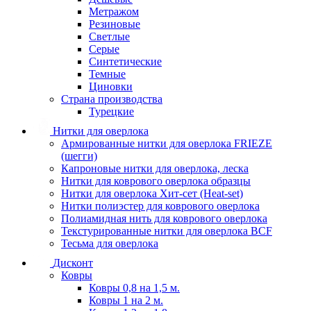
Метражом
Резиновые
Светлые
Серые
Синтетические
Темные
Циновки
Страна производства
Турецкие
Нитки для оверлока
Армированные нитки для оверлока FRIEZE
(шегги)
Капроновые нитки для оверлока, леска
Нитки для коврового оверлока образцы
Нитки для оверлока Хит-сет (Heat-set)
Нитки полиэстер для коврового оверлока
Полиамидная нить для коврового оверлока
Текстурированные нитки для оверлока BCF
Тесьма для оверлока
Дисконт
Ковры
Ковры 0,8 на 1,5 м.
Ковры 1 на 2 м.