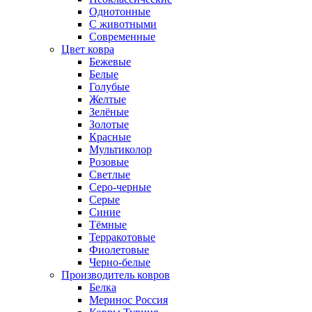
Однотонные
С животными
Современные
Цвет ковра
Бежевые
Белые
Голубые
Желтые
Зелёные
Золотые
Красные
Мультиколор
Розовые
Светлые
Серо-черные
Серые
Синие
Тёмные
Терракотовые
Фиолетовые
Черно-белые
Производитель ковров
Белка
Меринос Россия