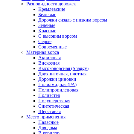
Разновидности дорожек
Кремлевские
Бежевые
Дорожки сизаль с низким ворсом
Зеленые
Красные
С высоким ворсом
Серые
Современные
Материал ворса
Акриловая
Вискозная
Высоковорсная (Shaggy)
Двухниточная, плотная
Дорожки циновки
Полиамидная (PA)
Полипропиленовая
Полиэстер
Полушерстяная
Синтетическая
Шерстяная
Место применения
Паласные
Для дома
В коридор