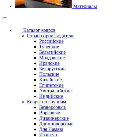
Материалы
Каталог ковров
Страна производитель
Российские
Турецкие
Бельгийские
Молдавские
Иранские
Белорусские
Польские
Китайские
Египетские
Австралийские
Индийские
Ковры по группам
Безворсовые
Ворсовые
Дизайнерские
Длинноворсные
Для Намаза
Из шкур