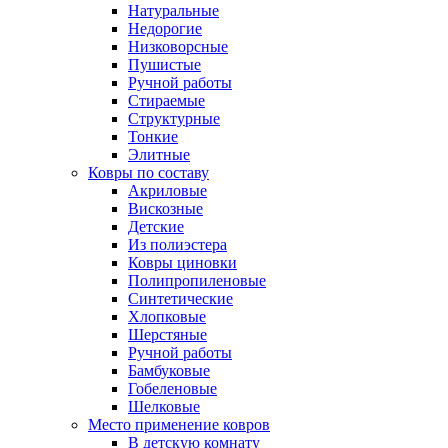
Натуральные
Недорогие
Низковорсные
Пушистые
Ручной работы
Стираемые
Структурные
Тонкие
Элитные
Ковры по составу
Акриловые
Вискозные
Детские
Из полиэстера
Ковры циновки
Полипропиленовые
Синтетические
Хлопковые
Шерстяные
Ручной работы
Бамбуковые
Гобеленовые
Шелковые
Место применение ковров
В детскую комнату