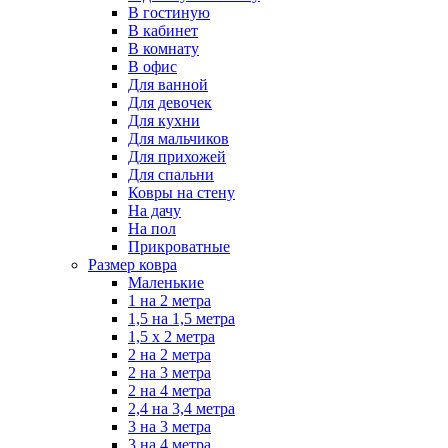
В гостиную
В кабинет
В комнату
В офис
Для ванной
Для девочек
Для кухни
Для мальчиков
Для прихожей
Для спальни
Ковры на стену
На дачу
На пол
Прикроватные
Размер ковра
Маленькие
1 на 2 метра
1,5 на 1,5 метра
1,5 х 2 метра
2 на 2 метра
2 на 3 метра
2 на 4 метра
2,4 на 3,4 метра
3 на 3 метра
3 на 4 метра