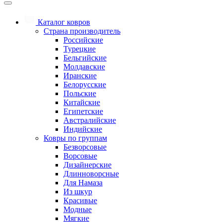
Каталог ковров
Страна производитель
Российские
Турецкие
Бельгийские
Молдавские
Иранские
Белорусские
Польские
Китайские
Египетские
Австралийские
Индийские
Ковры по группам
Безворсовые
Ворсовые
Дизайнерские
Длинноворсные
Для Намаза
Из шкур
Красивые
Модные
Мягкие