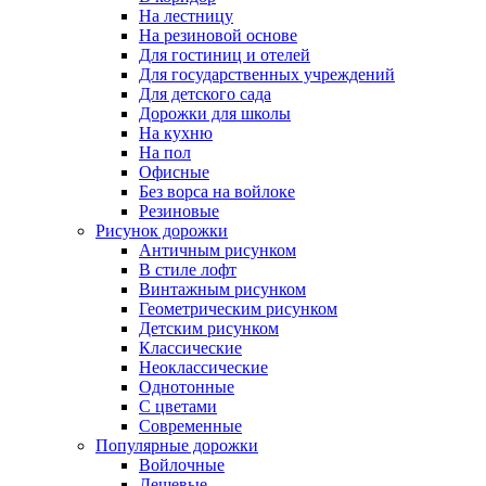
На лестницу
На резиновой основе
Для гостиниц и отелей
Для государственных учреждений
Для детского сада
Дорожки для школы
На кухню
На пол
Офисные
Без ворса на войлоке
Резиновые
Рисунок дорожки
Античным рисунком
В стиле лофт
Винтажным рисунком
Геометрическим рисунком
Детским рисунком
Классические
Неоклассические
Однотонные
С цветами
Современные
Популярные дорожки
Войлочные
Дешевые