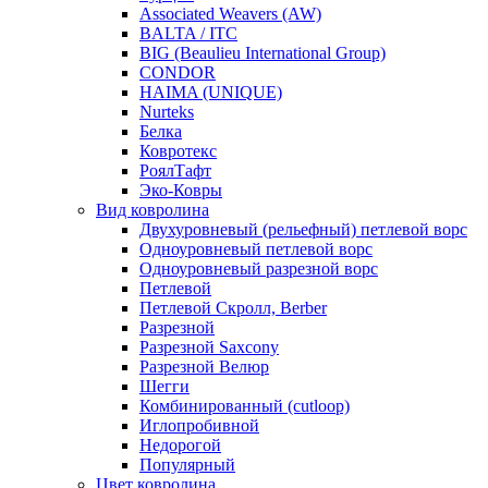
Associated Weavers (AW)
BALTA / ITC
BIG (Beaulieu International Group)
CONDOR
HAIMA (UNIQUE)
Nurteks
Белка
Ковротекс
РоялТафт
Эко-Ковры
Вид ковролина
Двухуровневый (рельефный) петлевой ворс
Одноуровневый петлевой ворс
Одноуровневый разрезной ворс
Петлевой
Петлевой Скролл, Berber
Разрезной
Разрезной Saxcony
Разрезной Велюр
Шегги
Комбинированный (cutloop)
Иглопробивной
Недорогой
Популярный
Цвет ковролина