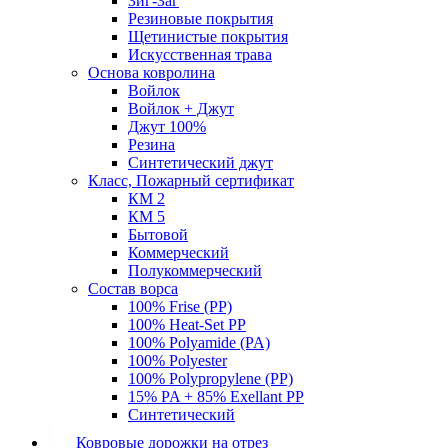
Зиг-Заг
Резиновые покрытия
Щетинистые покрытия
Искусственная трава
Основа ковролина
Войлок
Войлок + Джут
Джут 100%
Резина
Синтетический джут
Класс, Пожарный сертификат
КМ 2
КМ 5
Бытовой
Коммерческий
Полукоммерческий
Состав ворса
100% Frise (PP)
100% Heat-Set PP
100% Polyamide (PA)
100% Polyester
100% Polypropylene (PP)
15% PA + 85% Exellant PP
Синтетический
Ковровые дорожки на отрез