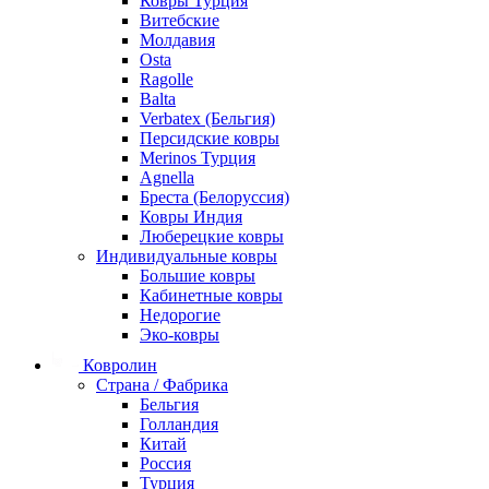
Ковры Турция
Витебские
Молдавия
Osta
Ragolle
Balta
Verbatex (Бельгия)
Персидские ковры
Merinos Турция
Agnella
Бреста (Белоруссия)
Ковры Индия
Люберецкие ковры
Индивидуальные ковры
Большие ковры
Кабинетные ковры
Недорогие
Эко-ковры
Ковролин
Страна / Фабрика
Бельгия
Голландия
Китай
Россия
Турция