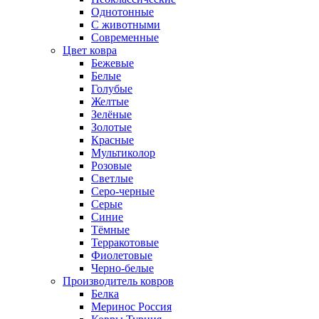
Однотонные
С животными
Современные
Цвет ковра
Бежевые
Белые
Голубые
Желтые
Зелёные
Золотые
Красные
Мультиколор
Розовые
Светлые
Серо-черные
Серые
Синие
Тёмные
Терракотовые
Фиолетовые
Черно-белые
Производитель ковров
Белка
Меринос Россия