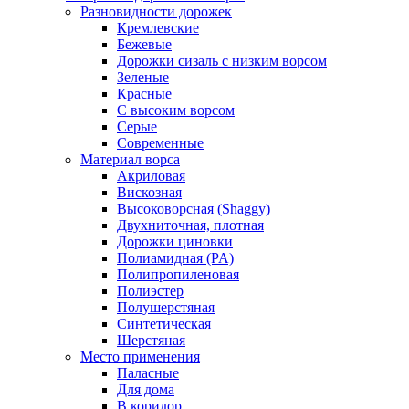
Разновидности дорожек
Кремлевские
Бежевые
Дорожки сизаль с низким ворсом
Зеленые
Красные
С высоким ворсом
Серые
Современные
Материал ворса
Акриловая
Вискозная
Высоковорсная (Shaggy)
Двухниточная, плотная
Дорожки циновки
Полиамидная (PA)
Полипропиленовая
Полиэстер
Полушерстяная
Синтетическая
Шерстяная
Место применения
Паласные
Для дома
В коридор