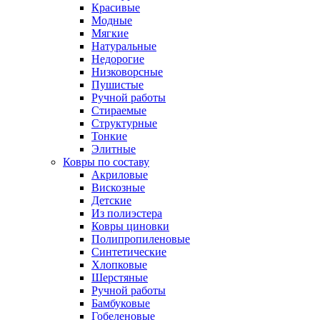
Красивые
Модные
Мягкие
Натуральные
Недорогие
Низковорсные
Пушистые
Ручной работы
Стираемые
Структурные
Тонкие
Элитные
Ковры по составу
Акриловые
Вискозные
Детские
Из полиэстера
Ковры циновки
Полипропиленовые
Синтетические
Хлопковые
Шерстяные
Ручной работы
Бамбуковые
Гобеленовые