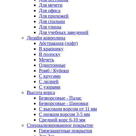
Для мечети
Для офиса
Для прихожей
Для спальни
Для улицы
Для учебных заведений
Дизайн ковролина
Абстракция (лофт)
В крапинку
В полоску
Мечеть
Однотонные
Ромб / Кубики
С кругами
С лилией
С узорами
Высота ворса
Безворсовые - Палас
Безворсовые - Циновки
С высоким ворсом от 11 мм
С низким ворсом 3-5 мм
Средний ворс 6-10 мм
Специализированное покрытие
Грязезащитные покрытия