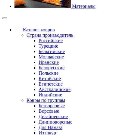
Материалы
Каталог ковров
Страна производитель
Российские
Турецкие
Бельгийские
Молдавские
Иранские
Белорусские
Польские
Китайские
Египетские
Австралийские
Индийские
Ковры по группам
Безворсовые
Ворсовые
Дизайнерские
Длинноворсные
Для Намаза
Из шкур