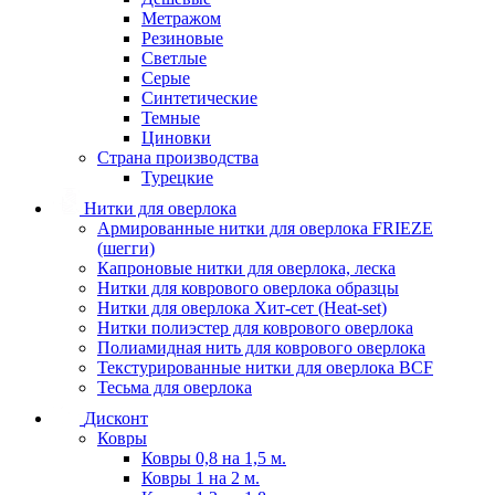
Метражом
Резиновые
Светлые
Серые
Синтетические
Темные
Циновки
Страна производства
Турецкие
Нитки для оверлока
Армированные нитки для оверлока FRIEZE
(шегги)
Капроновые нитки для оверлока, леска
Нитки для коврового оверлока образцы
Нитки для оверлока Хит-сет (Heat-set)
Нитки полиэстер для коврового оверлока
Полиамидная нить для коврового оверлока
Текстурированные нитки для оверлока BCF
Тесьма для оверлока
Дисконт
Ковры
Ковры 0,8 на 1,5 м.
Ковры 1 на 2 м.