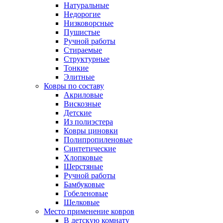
Натуральные
Недорогие
Низковорсные
Пушистые
Ручной работы
Стираемые
Структурные
Тонкие
Элитные
Ковры по составу
Акриловые
Вискозные
Детские
Из полиэстера
Ковры циновки
Полипропиленовые
Синтетические
Хлопковые
Шерстяные
Ручной работы
Бамбуковые
Гобеленовые
Шелковые
Место применение ковров
В детскую комнату