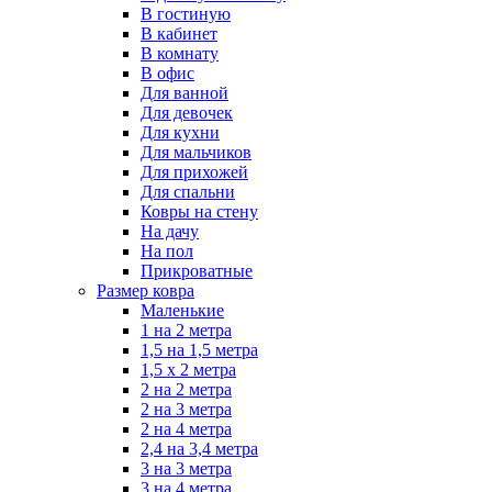
В гостиную
В кабинет
В комнату
В офис
Для ванной
Для девочек
Для кухни
Для мальчиков
Для прихожей
Для спальни
Ковры на стену
На дачу
На пол
Прикроватные
Размер ковра
Маленькие
1 на 2 метра
1,5 на 1,5 метра
1,5 х 2 метра
2 на 2 метра
2 на 3 метра
2 на 4 метра
2,4 на 3,4 метра
3 на 3 метра
3 на 4 метра