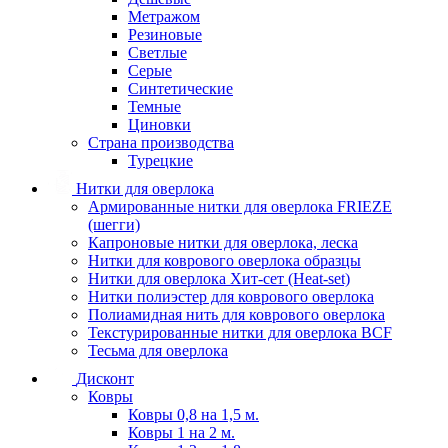
Метражом
Резиновые
Светлые
Серые
Синтетические
Темные
Циновки
Страна производства
Турецкие
Нитки для оверлока
Армированные нитки для оверлока FRIEZE
(шегги)
Капроновые нитки для оверлока, леска
Нитки для коврового оверлока образцы
Нитки для оверлока Хит-сет (Heat-set)
Нитки полиэстер для коврового оверлока
Полиамидная нить для коврового оверлока
Текстурированные нитки для оверлока BCF
Тесьма для оверлока
Дисконт
Ковры
Ковры 0,8 на 1,5 м.
Ковры 1 на 2 м.