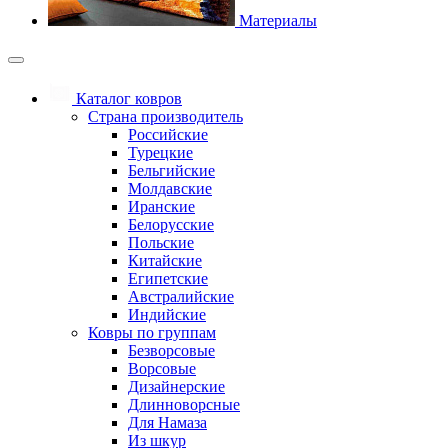
Материалы
Каталог ковров
Страна производитель
Российские
Турецкие
Бельгийские
Молдавские
Иранские
Белорусские
Польские
Китайские
Египетские
Австралийские
Индийские
Ковры по группам
Безворсовые
Ворсовые
Дизайнерские
Длинноворсные
Для Намаза
Из шкур