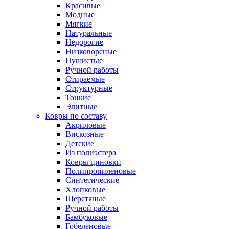
Красивые
Модные
Мягкие
Натуральные
Недорогие
Низковорсные
Пушистые
Ручной работы
Стираемые
Структурные
Тонкие
Элитные
Ковры по составу
Акриловые
Вискозные
Детские
Из полиэстера
Ковры циновки
Полипропиленовые
Синтетические
Хлопковые
Шерстяные
Ручной работы
Бамбуковые
Гобеленовые