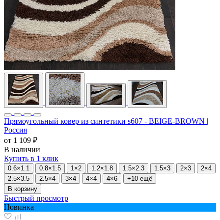
Прямоугольный ковер из синтетики s607 - BEIGE-BROWN |
Россия
от
1 109 ₽
В наличии
Купить в 1 клик
0.6×1.1
0.8×1.5
1×2
1.2×1.8
1.5×2.3
1.5×3
2×3
2×4
2.5×3.5
2.5×4
3×4
4×4
4×6
+10 ещё
В корзину
Быстрый просмотр
Новинка