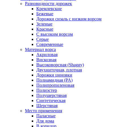
Разновидности дорожек
Кремлевские
Бежевые
Дорожки сизаль с низким ворсом
Зеленые
Красные
С высоким ворсом
Серые
Современные
Материал ворса
Акриловая
Вискозная
Высоковорсная (Shaggy)
Двухниточная, плотная
Дорожки циновки
Полиамидная (PA)
Полипропиленовая
Полиэстер
Полушерстяная
Синтетическая
Шерстяная
Место применения
Паласные
Для дома
В коридор