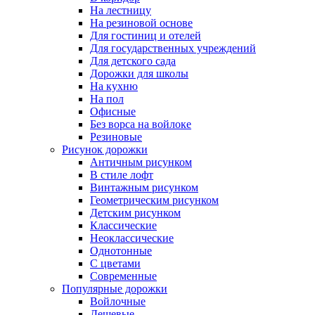
На лестницу
На резиновой основе
Для гостиниц и отелей
Для государственных учреждений
Для детского сада
Дорожки для школы
На кухню
На пол
Офисные
Без ворса на войлоке
Резиновые
Рисунок дорожки
Античным рисунком
В стиле лофт
Винтажным рисунком
Геометрическим рисунком
Детским рисунком
Классические
Неоклассические
Однотонные
С цветами
Современные
Популярные дорожки
Войлочные
Дешевые