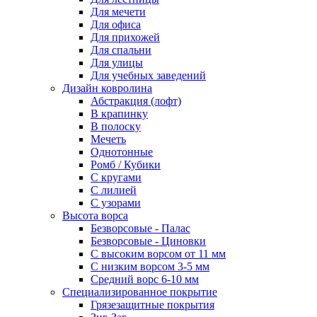
Для мечети
Для офиса
Для прихожей
Для спальни
Для улицы
Для учебных заведений
Дизайн ковролина
Абстракция (лофт)
В крапинку
В полоску
Мечеть
Однотонные
Ромб / Кубики
С кругами
С лилией
С узорами
Высота ворса
Безворсовые - Палас
Безворсовые - Циновки
С высоким ворсом от 11 мм
С низким ворсом 3-5 мм
Средний ворс 6-10 мм
Специализированное покрытие
Грязезащитные покрытия