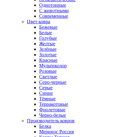
Однотонные
С животными
Современные
Цвет ковра
Бежевые
Белые
Голубые
Желтые
Зелёные
Золотые
Красные
Мультиколор
Розовые
Светлые
Серо-черные
Серые
Синие
Тёмные
Терракотовые
Фиолетовые
Черно-белые
Производитель ковров
Белка
Меринос Россия