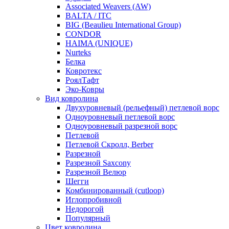
Associated Weavers (AW)
BALTA / ITC
BIG (Beaulieu International Group)
CONDOR
HAIMA (UNIQUE)
Nurteks
Белка
Ковротекс
РоялТафт
Эко-Ковры
Вид ковролина
Двухуровневый (рельефный) петлевой ворс
Одноуровневый петлевой ворс
Одноуровневый разрезной ворс
Петлевой
Петлевой Скролл, Berber
Разрезной
Разрезной Saxcony
Разрезной Велюр
Шегги
Комбинированный (cutloop)
Иглопробивной
Недорогой
Популярный
Цвет ковролина