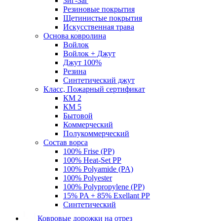
Зиг-Заг
Резиновые покрытия
Щетинистые покрытия
Искусственная трава
Основа ковролина
Войлок
Войлок + Джут
Джут 100%
Резина
Синтетический джут
Класс, Пожарный сертификат
КМ 2
КМ 5
Бытовой
Коммерческий
Полукоммерческий
Состав ворса
100% Frise (PP)
100% Heat-Set PP
100% Polyamide (PA)
100% Polyester
100% Polypropylene (PP)
15% PA + 85% Exellant PP
Синтетический
Ковровые дорожки на отрез