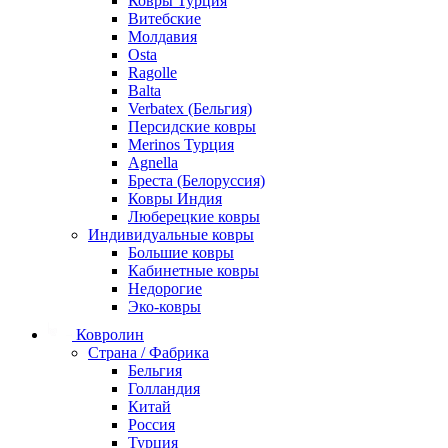
Ковры Турция
Витебские
Молдавия
Osta
Ragolle
Balta
Verbatex (Бельгия)
Персидские ковры
Merinos Турция
Agnella
Бреста (Белоруссия)
Ковры Индия
Люберецкие ковры
Индивидуальные ковры
Большие ковры
Кабинетные ковры
Недорогие
Эко-ковры
Ковролин
Страна / Фабрика
Бельгия
Голландия
Китай
Россия
Турция