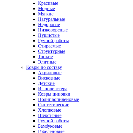
Красивые
Модные
Мягкие
Натуральные
Недорогие
Низковорсные
Пушистые
Ручной работы
Стираемые
Структурные
Тонкие
Элитные
Ковры по составу
Акриловые
Вискозные
Детские
Из полиэстера
Ковры циновки
Полипропиленовые
Синтетические
Хлопковые
Шерстяные
Ручной работы
Бамбуковые
Гобеленовые