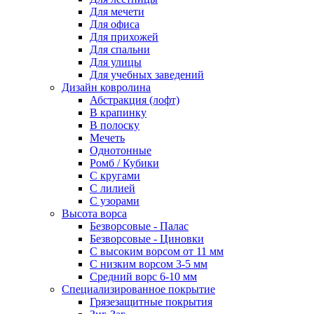
Для мечети
Для офиса
Для прихожей
Для спальни
Для улицы
Для учебных заведений
Дизайн ковролина
Абстракция (лофт)
В крапинку
В полоску
Мечеть
Однотонные
Ромб / Кубики
С кругами
С лилией
С узорами
Высота ворса
Безворсовые - Палас
Безворсовые - Циновки
С высоким ворсом от 11 мм
С низким ворсом 3-5 мм
Средний ворс 6-10 мм
Специализированное покрытие
Грязезащитные покрытия