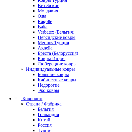
Ковры Турция
Витебские
Молдавия
Osta
Ragolle
Balta
Verbatex (Бельгия)
Персидские ковры
Merinos Турция
Agnella
Бреста (Белоруссия)
Ковры Индия
Люберецкие ковры
Индивидуальные ковры
Большие ковры
Кабинетные ковры
Недорогие
Эко-ковры
Ковролин
Страна / Фабрика
Бельгия
Голландия
Китай
Россия
Турция