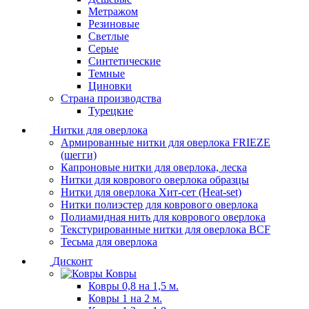
Метражом
Резиновые
Светлые
Серые
Синтетические
Темные
Циновки
Страна производства
Турецкие
Нитки для оверлока
Армированные нитки для оверлока FRIEZE
(шегги)
Капроновые нитки для оверлока, леска
Нитки для коврового оверлока образцы
Нитки для оверлока Хит-сет (Heat-set)
Нитки полиэстер для коврового оверлока
Полиамидная нить для коврового оверлока
Текстурированные нитки для оверлока BCF
Тесьма для оверлока
Дисконт
Ковры
Ковры 0,8 на 1,5 м.
Ковры 1 на 2 м.