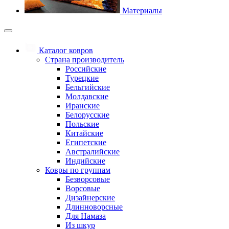
Материалы
Каталог ковров
Страна производитель
Российские
Турецкие
Бельгийские
Молдавские
Иранские
Белорусские
Польские
Китайские
Египетские
Австралийские
Индийские
Ковры по группам
Безворсовые
Ворсовые
Дизайнерские
Длинноворсные
Для Намаза
Из шкур