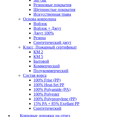
Зиг-Заг
Резиновые покрытия
Щетинистые покрытия
Искусственная трава
Основа ковролина
Войлок
Войлок + Джут
Джут 100%
Резина
Синтетический джут
Класс, Пожарный сертификат
КМ 2
КМ 5
Бытовой
Коммерческий
Полукоммерческий
Состав ворса
100% Frise (PP)
100% Heat-Set PP
100% Polyamide (PA)
100% Polyester
100% Polypropylene (PP)
15% PA + 85% Exellant PP
Синтетический
Ковровые дорожки на отрез