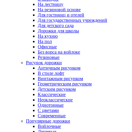
На лестницу
На резиновой основе
Для гостиниц и отелей
Для государственных учреждений
Для детского сада
Дорожки для школы
На кухню
На пол
Офисные
Без ворса на войлоке
Резиновые
Рисунок дорожки
Античным рисунком
В стиле лофт
Винтажным рисунком
Геометрическим рисунком
Детским рисунком
Классические
Неоклассические
Однотонные
С цветами
Современные
Популярные дорожки
Войлочные
Дешевые