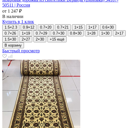
50511 | Россия
от
1 247 ₽
В наличии
Купить в 1 клик
1.5×2.3
0.9×12
0.7×20
0.7×21
1×15
1×17
0.6×30
0.7×26
1×19
0.7×29
0.7×30
0.8×30
1×28
1×30
2×17
1.5×30
2×27
2×30
+15 ещё
В корзину
Быстрый просмотр