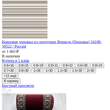
Ковровая дорожка из синтетики Веранда (Циновка) 54108-
50522 | Россия
от
1 663 ₽
В наличии
Купить в 1 клик
0.6×16
0.8×15
0.8×19
0.8×21
0.8×22
0.6×30
0.8×23
0.7×30
0.8×30
1×26
1×30
1.2×30
1.5×30
2×30
+11 ещё
В корзину
Быстрый просмотр