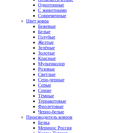
Однотонные
С животными
Современные
Цвет ковра
Бежевые
Белые
Голубые
Желтые
Зелёные
Золотые
Красные
Мультиколор
Розовые
Светлые
Серо-черные
Серые
Синие
Тёмные
Терракотовые
Фиолетовые
Черно-белые
Производитель ковров
Белка
Меринос Россия