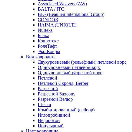
Associated Weavers (AW)
BALTA / ITC
BIG (Beaulieu International Group)
CONDOR
HAIMA (UNIQUE)
Nurteks
Белка
Ковротекс
РоялТафт
Эко-Ковры
Вид ковролина
Двухуровневый (рельефный) петлевой ворс
Одноуровневый петлевой ворс
Одноуровневый разрезной ворс
Петлевой
Петлевой Скролл, Berber
Разрезной
Разрезной Saxcony
Разрезной Велюр
Шегги
Комбинированный (cutloop)
Иглопробивной
Недорогой
Популярный
Цвет ковролина