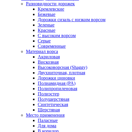
Разновидности дорожек
Кремлевские
Бежевые
Дорожки сизаль с низким ворсом
Зеленые
Красные
С высоким ворсом
Серые
Современные
Материал ворса
Акриловая
Вискозная
Высоковорсная (Shaggy)
Двухниточная, плотная
Дорожки циновки
Полиамидная (PA)
Полипропиленовая
Полиэстер
Полушерстяная
Синтетическая
Шерстяная
Место применения
Паласные
Для дома
В коридор