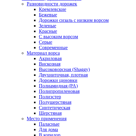
Разновидности дорожек
Кремлевские
Бежевые
Дорожки сизаль с низким ворсом
Зеленые
Красные
С высоким ворсом
Серые
Современные
Материал ворса
Акриловая
Вискозная
Высоковорсная (Shaggy)
Двухниточная, плотная
Дорожки циновки
Полиамидная (PA)
Полипропиленовая
Полиэстер
Полушерстяная
Синтетическая
Шерстяная
Место применения
Паласные
Для дома
В коридор