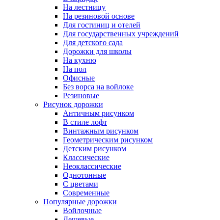
На лестницу
На резиновой основе
Для гостиниц и отелей
Для государственных учреждений
Для детского сада
Дорожки для школы
На кухню
На пол
Офисные
Без ворса на войлоке
Резиновые
Рисунок дорожки
Античным рисунком
В стиле лофт
Винтажным рисунком
Геометрическим рисунком
Детским рисунком
Классические
Неоклассические
Однотонные
С цветами
Современные
Популярные дорожки
Войлочные
Дешевые