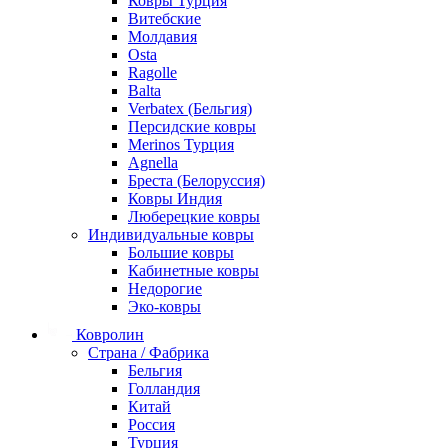
Ковры Турция
Витебские
Молдавия
Osta
Ragolle
Balta
Verbatex (Бельгия)
Персидские ковры
Merinos Турция
Agnella
Бреста (Белоруссия)
Ковры Индия
Люберецкие ковры
Индивидуальные ковры
Большие ковры
Кабинетные ковры
Недорогие
Эко-ковры
Ковролин
Страна / Фабрика
Бельгия
Голландия
Китай
Россия
Турция