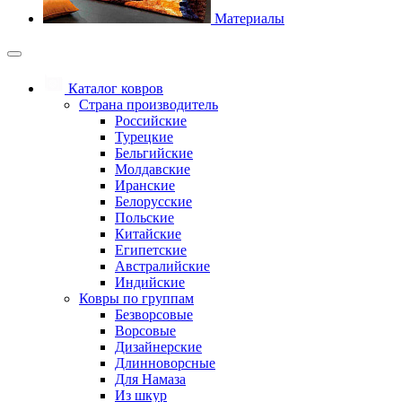
Материалы
Каталог ковров
Страна производитель
Российские
Турецкие
Бельгийские
Молдавские
Иранские
Белорусские
Польские
Китайские
Египетские
Австралийские
Индийские
Ковры по группам
Безворсовые
Ворсовые
Дизайнерские
Длинноворсные
Для Намаза
Из шкур