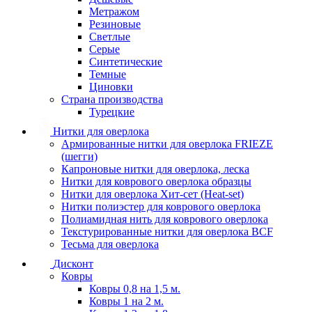
Метражом
Резиновые
Светлые
Серые
Синтетические
Темные
Циновки
Страна производства
Турецкие
Нитки для оверлока
Армированные нитки для оверлока FRIEZE
(шегги)
Капроновые нитки для оверлока, леска
Нитки для коврового оверлока образцы
Нитки для оверлока Хит-сет (Heat-set)
Нитки полиэстер для коврового оверлока
Полиамидная нить для коврового оверлока
Текстурированные нитки для оверлока BCF
Тесьма для оверлока
Дисконт
Ковры
Ковры 0,8 на 1,5 м.
Ковры 1 на 2 м.