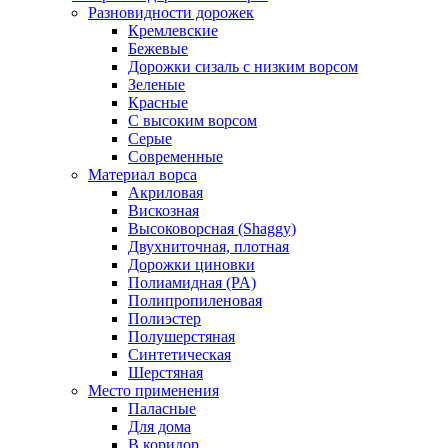
Разновидности дорожек
Кремлевские
Бежевые
Дорожки сизаль с низким ворсом
Зеленые
Красные
С высоким ворсом
Серые
Современные
Материал ворса
Акриловая
Вискозная
Высоковорсная (Shaggy)
Двухниточная, плотная
Дорожки циновки
Полиамидная (PA)
Полипропиленовая
Полиэстер
Полушерстяная
Синтетическая
Шерстяная
Место применения
Паласные
Для дома
В коридор