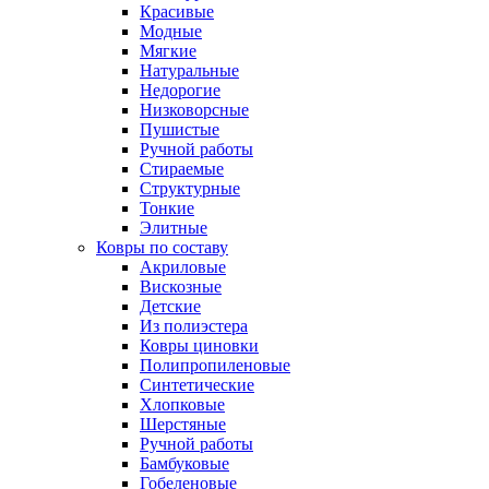
Красивые
Модные
Мягкие
Натуральные
Недорогие
Низковорсные
Пушистые
Ручной работы
Стираемые
Структурные
Тонкие
Элитные
Ковры по составу
Акриловые
Вискозные
Детские
Из полиэстера
Ковры циновки
Полипропиленовые
Синтетические
Хлопковые
Шерстяные
Ручной работы
Бамбуковые
Гобеленовые