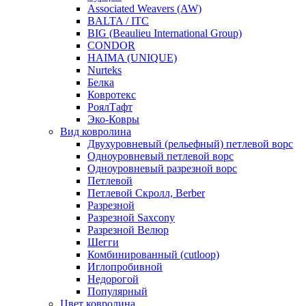
Associated Weavers (AW)
BALTA / ITC
BIG (Beaulieu International Group)
CONDOR
HAIMA (UNIQUE)
Nurteks
Белка
Ковротекс
РоялТафт
Эко-Ковры
Вид ковролина
Двухуровневый (рельефный) петлевой ворс
Одноуровневый петлевой ворс
Одноуровневый разрезной ворс
Петлевой
Петлевой Скролл, Berber
Разрезной
Разрезной Saxcony
Разрезной Велюр
Шегги
Комбинированный (cutloop)
Иглопробивной
Недорогой
Популярный
Цвет ковролина