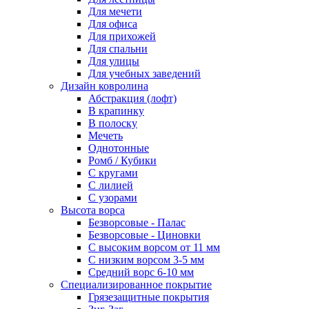
Для мечети
Для офиса
Для прихожей
Для спальни
Для улицы
Для учебных заведений
Дизайн ковролина
Абстракция (лофт)
В крапинку
В полоску
Мечеть
Однотонные
Ромб / Кубики
С кругами
С лилией
С узорами
Высота ворса
Безворсовые - Палас
Безворсовые - Циновки
С высоким ворсом от 11 мм
С низким ворсом 3-5 мм
Средний ворс 6-10 мм
Специализированное покрытие
Грязезащитные покрытия