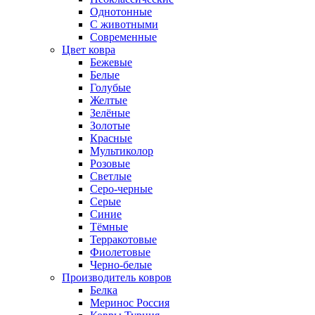
Однотонные
С животными
Современные
Цвет ковра
Бежевые
Белые
Голубые
Желтые
Зелёные
Золотые
Красные
Мультиколор
Розовые
Светлые
Серо-черные
Серые
Синие
Тёмные
Терракотовые
Фиолетовые
Черно-белые
Производитель ковров
Белка
Меринос Россия