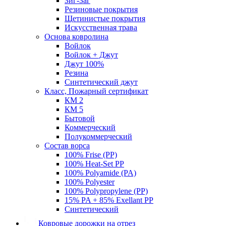
Зиг-Заг
Резиновые покрытия
Щетинистые покрытия
Искусственная трава
Основа ковролина
Войлок
Войлок + Джут
Джут 100%
Резина
Синтетический джут
Класс, Пожарный сертификат
КМ 2
КМ 5
Бытовой
Коммерческий
Полукоммерческий
Состав ворса
100% Frise (PP)
100% Heat-Set PP
100% Polyamide (PA)
100% Polyester
100% Polypropylene (PP)
15% PA + 85% Exellant PP
Синтетический
Ковровые дорожки на отрез