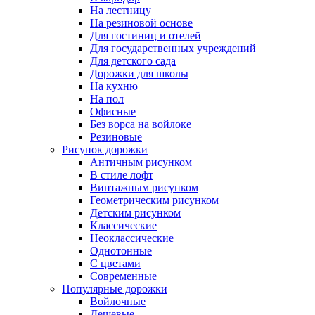
На лестницу
На резиновой основе
Для гостиниц и отелей
Для государственных учреждений
Для детского сада
Дорожки для школы
На кухню
На пол
Офисные
Без ворса на войлоке
Резиновые
Рисунок дорожки
Античным рисунком
В стиле лофт
Винтажным рисунком
Геометрическим рисунком
Детским рисунком
Классические
Неоклассические
Однотонные
С цветами
Современные
Популярные дорожки
Войлочные
Дешевые