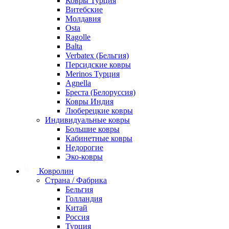
Ковры Турция
Витебские
Молдавия
Osta
Ragolle
Balta
Verbatex (Бельгия)
Персидские ковры
Merinos Турция
Agnella
Бреста (Белоруссия)
Ковры Индия
Люберецкие ковры
Индивидуальные ковры
Большие ковры
Кабинетные ковры
Недорогие
Эко-ковры
Ковролин
Страна / Фабрика
Бельгия
Голландия
Китай
Россия
Турция