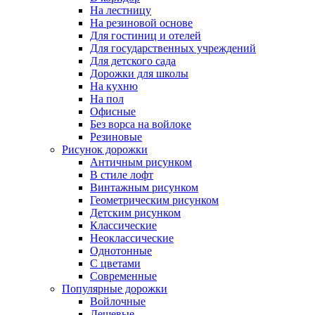
На лестницу
На резиновой основе
Для гостиниц и отелей
Для государственных учреждений
Для детского сада
Дорожки для школы
На кухню
На пол
Офисные
Без ворса на войлоке
Резиновые
Рисунок дорожки
Античным рисунком
В стиле лофт
Винтажным рисунком
Геометрическим рисунком
Детским рисунком
Классические
Неоклассические
Однотонные
С цветами
Современные
Популярные дорожки
Войлочные
Дешевые