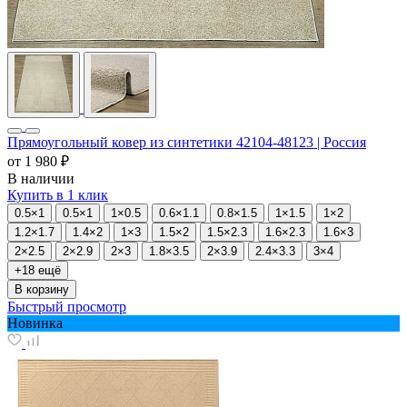
Прямоугольный ковер из синтетики 42104-48123 | Россия
от
1 980 ₽
В наличии
Купить в 1 клик
0.5×1
0.5×1
1×0.5
0.6×1.1
0.8×1.5
1×1.5
1×2
1.2×1.7
1.4×2
1×3
1.5×2
1.5×2.3
1.6×2.3
1.6×3
2×2.5
2×2.9
2×3
1.8×3.5
2×3.9
2.4×3.3
3×4
+18 ещё
В корзину
Быстрый просмотр
Новинка