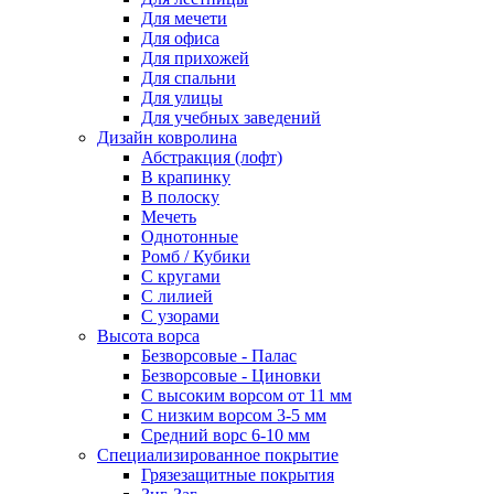
Для мечети
Для офиса
Для прихожей
Для спальни
Для улицы
Для учебных заведений
Дизайн ковролина
Абстракция (лофт)
В крапинку
В полоску
Мечеть
Однотонные
Ромб / Кубики
С кругами
С лилией
С узорами
Высота ворса
Безворсовые - Палас
Безворсовые - Циновки
С высоким ворсом от 11 мм
С низким ворсом 3-5 мм
Средний ворс 6-10 мм
Специализированное покрытие
Грязезащитные покрытия