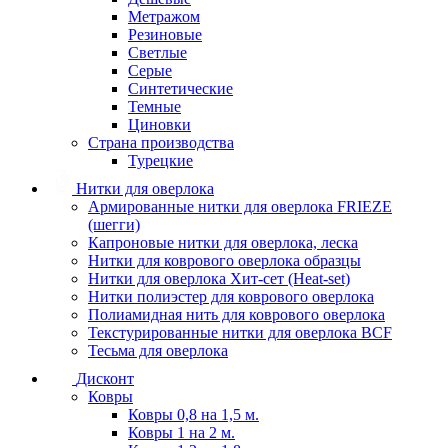
Метражом
Резиновые
Светлые
Серые
Синтетические
Темные
Циновки
Страна производства
Турецкие
Нитки для оверлока
Армированные нитки для оверлока FRIEZE
(шегги)
Капроновые нитки для оверлока, леска
Нитки для коврового оверлока образцы
Нитки для оверлока Хит-сет (Heat-set)
Нитки полиэстер для коврового оверлока
Полиамидная нить для коврового оверлока
Текстурированные нитки для оверлока BCF
Тесьма для оверлока
Дисконт
Ковры
Ковры 0,8 на 1,5 м.
Ковры 1 на 2 м.