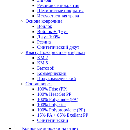
Зиг-Заг
Резиновые покрытия
Щетинистые покрытия
Искусственная трава
Основа ковролина
Войлок
Войлок + Джут
Джут 100%
Резина
Синтетический джут
Класс, Пожарный сертификат
КМ 2
КМ 5
Бытовой
Коммерческий
Полукоммерческий
Состав ворса
100% Frise (PP)
100% Heat-Set PP
100% Polyamide (PA)
100% Polyester
100% Polypropylene (PP)
15% PA + 85% Exellant PP
Синтетический
Ковровые дорожки на отрез