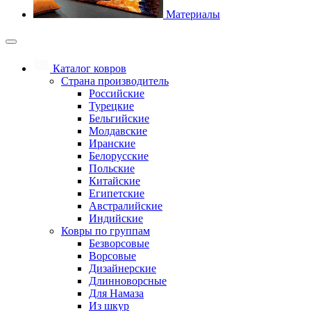
Материалы
Каталог ковров
Страна производитель
Российские
Турецкие
Бельгийские
Молдавские
Иранские
Белорусские
Польские
Китайские
Египетские
Австралийские
Индийские
Ковры по группам
Безворсовые
Ворсовые
Дизайнерские
Длинноворсные
Для Намаза
Из шкур