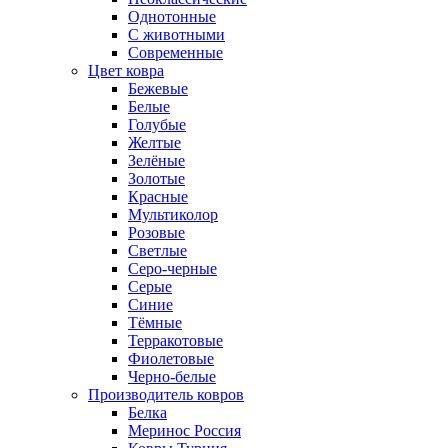
Однотонные
С животными
Современные
Цвет ковра
Бежевые
Белые
Голубые
Желтые
Зелёные
Золотые
Красные
Мультиколор
Розовые
Светлые
Серо-черные
Серые
Синие
Тёмные
Терракотовые
Фиолетовые
Черно-белые
Производитель ковров
Белка
Меринос Россия