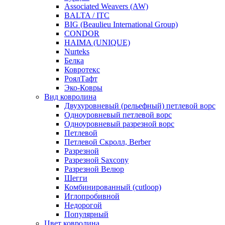
Associated Weavers (AW)
BALTA / ITC
BIG (Beaulieu International Group)
CONDOR
HAIMA (UNIQUE)
Nurteks
Белка
Ковротекс
РоялТафт
Эко-Ковры
Вид ковролина
Двухуровневый (рельефный) петлевой ворс
Одноуровневый петлевой ворс
Одноуровневый разрезной ворс
Петлевой
Петлевой Скролл, Berber
Разрезной
Разрезной Saxcony
Разрезной Велюр
Шегги
Комбинированный (cutloop)
Иглопробивной
Недорогой
Популярный
Цвет ковролина