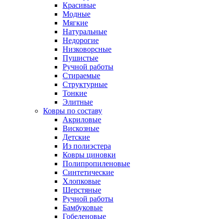
Красивые
Модные
Мягкие
Натуральные
Недорогие
Низковорсные
Пушистые
Ручной работы
Стираемые
Структурные
Тонкие
Элитные
Ковры по составу
Акриловые
Вискозные
Детские
Из полиэстера
Ковры циновки
Полипропиленовые
Синтетические
Хлопковые
Шерстяные
Ручной работы
Бамбуковые
Гобеленовые