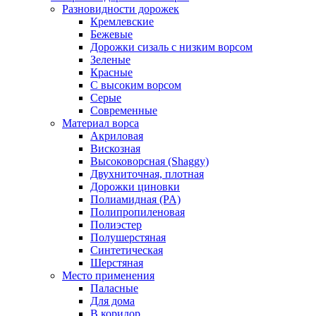
Разновидности дорожек
Кремлевские
Бежевые
Дорожки сизаль с низким ворсом
Зеленые
Красные
С высоким ворсом
Серые
Современные
Материал ворса
Акриловая
Вискозная
Высоковорсная (Shaggy)
Двухниточная, плотная
Дорожки циновки
Полиамидная (PA)
Полипропиленовая
Полиэстер
Полушерстяная
Синтетическая
Шерстяная
Место применения
Паласные
Для дома
В коридор