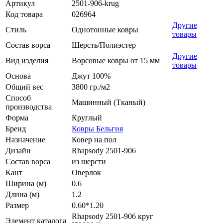
Артикул
2501-906-krug
Код товара
026964
Другие
Стиль
Однотонные ковры
товары
Состав ворса
Шерсть/Полиэстер
Другие
Вид изделия
Ворсовые ковры от 15 мм
товары
Основа
Джут 100%
Общий вес
3800 гр./м2
Способ
Машинный (Тканый)
производства
Форма
Круглый
Бренд
Ковры Бельгия
Назначение
Ковер на пол
Дизайн
Rhapsody 2501-906
Состав ворса
из шерсти
Кант
Оверлок
Ширина (м)
0.6
Длина (м)
1.2
Размер
0.60*1.20
Rhapsody 2501-906 круг
Элемент каталога