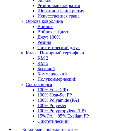
Зиг-Заг
Резиновые покрытия
Щетинистые покрытия
Искусственная трава
Основа ковролина
Войлок
Войлок + Джут
Джут 100%
Резина
Синтетический джут
Класс, Пожарный сертификат
КМ 2
КМ 5
Бытовой
Коммерческий
Полукоммерческий
Состав ворса
100% Frise (PP)
100% Heat-Set PP
100% Polyamide (PA)
100% Polyester
100% Polypropylene (PP)
15% PA + 85% Exellant PP
Синтетический
Ковровые дорожки на отрез