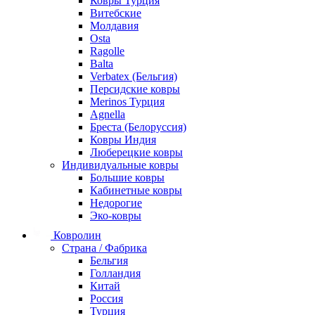
Ковры Турция
Витебские
Молдавия
Osta
Ragolle
Balta
Verbatex (Бельгия)
Персидские ковры
Merinos Турция
Agnella
Бреста (Белоруссия)
Ковры Индия
Люберецкие ковры
Индивидуальные ковры
Большие ковры
Кабинетные ковры
Недорогие
Эко-ковры
Ковролин
Страна / Фабрика
Бельгия
Голландия
Китай
Россия
Турция