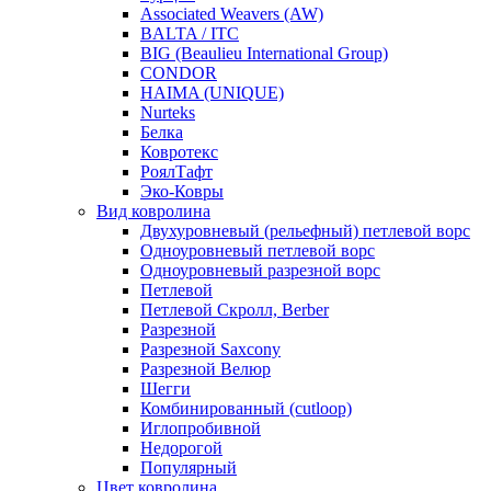
Associated Weavers (AW)
BALTA / ITC
BIG (Beaulieu International Group)
CONDOR
HAIMA (UNIQUE)
Nurteks
Белка
Ковротекс
РоялТафт
Эко-Ковры
Вид ковролина
Двухуровневый (рельефный) петлевой ворс
Одноуровневый петлевой ворс
Одноуровневый разрезной ворс
Петлевой
Петлевой Скролл, Berber
Разрезной
Разрезной Saxcony
Разрезной Велюр
Шегги
Комбинированный (cutloop)
Иглопробивной
Недорогой
Популярный
Цвет ковролина