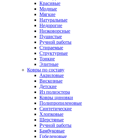
Красивые
Модные
Мягкие
Натуральные
Недорогие
Низковорсные
Пушистые
Ручной работы
Стираемые
Структурные
Тонкие
Элитные
Ковры по составу
Акриловые
Вискозные
Детские
Из полиэстера
Ковры циновки
Полипропиленовые
Синтетические
Хлопковые
Шерстяные
Ручной работы
Бамбуковые
Гобеленовые