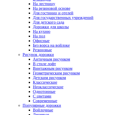
На лестницу
На резиновой основе
Для гостиниц и отелей
Для государственных учреждений
Для детского сада
Дорожки для школы
На кухню
На пол
Офисные
Без ворса на войлоке
Резиновые
Рисунок дорожки
Античным рисунком
В стиле лофт
Винтажным рисунком
Геометрическим рисунком
Детским рисунком
Классические
Неоклассические
Однотонные
С цветами
Современные
Популярные дорожки
Войлочные
Дешевые