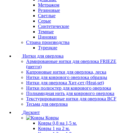
Метражом
Резиновые
Светлые
Серые
Синтетические
Темные
Циновки
Страна производства
Турецкие
Нитки для оверлока
Армированные нитки для оверлока FRIEZE
(шегги)
Капроновые нитки для оверлока, леска
Нитки для коврового оверлока образцы
Нитки для оверлока Хит-сет (Heat-set)
Нитки полиэстер для коврового оверлока
Полиамидная нить для коврового оверлока
Текстурированные нитки для оверлока BCF
Тесьма для оверлока
Дисконт
Ковры
Ковры 0,8 на 1,5 м.
Ковры 1 на 2 м.