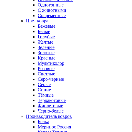
Однотонные
С животными
Современные
Цвет ковра
Бежевые
Белые
Голубые
Желтые
Зелёные
Золотые
Красные
Мультиколор
Розовые
Светлые
Серо-черные
Серые
Синие
Тёмные
Терракотовые
Фиолетовые
Черно-белые
Производитель ковров
Белка
Меринос Россия