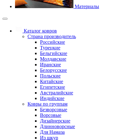
Материалы
Каталог ковров
Страна производитель
Российские
Турецкие
Бельгийские
Молдавские
Иранские
Белорусские
Польские
Китайские
Египетские
Австралийские
Индийские
Ковры по группам
Безворсовые
Ворсовые
Дизайнерские
Длинноворсные
Для Намаза
Из шкур