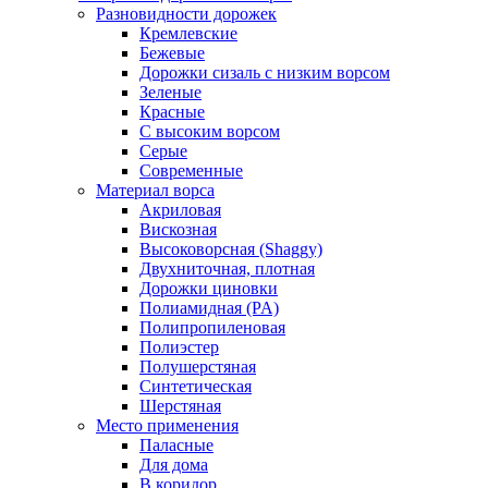
Разновидности дорожек
Кремлевские
Бежевые
Дорожки сизаль с низким ворсом
Зеленые
Красные
С высоким ворсом
Серые
Современные
Материал ворса
Акриловая
Вискозная
Высоковорсная (Shaggy)
Двухниточная, плотная
Дорожки циновки
Полиамидная (PA)
Полипропиленовая
Полиэстер
Полушерстяная
Синтетическая
Шерстяная
Место применения
Паласные
Для дома
В коридор