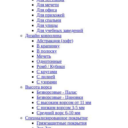
Для мечети
Для офиса
Для прихожей
Для спальни
Для улицы
Для учебных заведений
Дизайн ковролина
Абстракция (лофт)
В крапинку
В полоску
Мечеть
Однотонные
Ромб / Кубики
С кругами
С лилией
С узорами
Высота ворса
Безворсовые - Палас
Безворсовые - Циновки
С высоким ворсом от 11 мм
С низким ворсом 3-5 мм
Средний ворс 6-10 мм
Специализированное покрытие
Грязезащитные покрытия