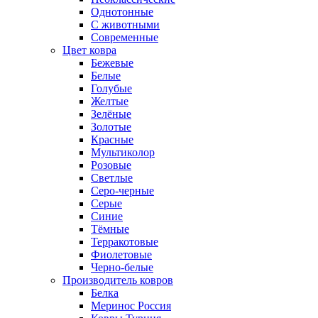
Однотонные
С животными
Современные
Цвет ковра
Бежевые
Белые
Голубые
Желтые
Зелёные
Золотые
Красные
Мультиколор
Розовые
Светлые
Серо-черные
Серые
Синие
Тёмные
Терракотовые
Фиолетовые
Черно-белые
Производитель ковров
Белка
Меринос Россия