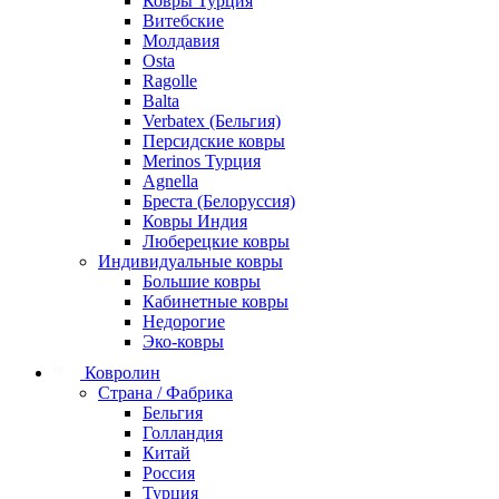
Ковры Турция
Витебские
Молдавия
Osta
Ragolle
Balta
Verbatex (Бельгия)
Персидские ковры
Merinos Турция
Agnella
Бреста (Белоруссия)
Ковры Индия
Люберецкие ковры
Индивидуальные ковры
Большие ковры
Кабинетные ковры
Недорогие
Эко-ковры
Ковролин
Страна / Фабрика
Бельгия
Голландия
Китай
Россия
Турция