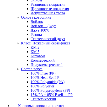
Зиг-Заг
Резиновые покрытия
Щетинистые покрытия
Искусственная трава
Основа ковролина
Войлок
Войлок + Джут
Джут 100%
Резина
Синтетический джут
Класс, Пожарный сертификат
КМ 2
КМ 5
Бытовой
Коммерческий
Полукоммерческий
Состав ворса
100% Frise (PP)
100% Heat-Set PP
100% Polyamide (PA)
100% Polyester
100% Polypropylene (PP)
15% PA + 85% Exellant PP
Синтетический
Ковровые дорожки на отрез