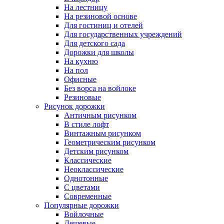
На лестницу
На резиновой основе
Для гостиниц и отелей
Для государственных учреждений
Для детского сада
Дорожки для школы
На кухню
На пол
Офисные
Без ворса на войлоке
Резиновые
Рисунок дорожки
Античным рисунком
В стиле лофт
Винтажным рисунком
Геометрическим рисунком
Детским рисунком
Классические
Неоклассические
Однотонные
С цветами
Современные
Популярные дорожки
Войлочные
Дешевые