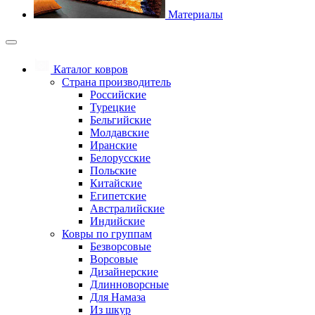
Материалы
Каталог ковров
Страна производитель
Российские
Турецкие
Бельгийские
Молдавские
Иранские
Белорусские
Польские
Китайские
Египетские
Австралийские
Индийские
Ковры по группам
Безворсовые
Ворсовые
Дизайнерские
Длинноворсные
Для Намаза
Из шкур