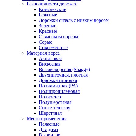
Разновидности дорожек
Кремлевские
Бежевые
Дорожки сизаль с низким ворсом
Зеленые
Красные
С высоким ворсом
Серые
Современные
Материал ворса
Акриловая
Вискозная
Высоковорсная (Shaggy)
Двухниточная, плотная
Дорожки циновки
Полиамидная (PA)
Полипропиленовая
Полиэстер
Полушерстяная
Синтетическая
Шерстяная
Место применения
Паласные
Для дома
В коридор