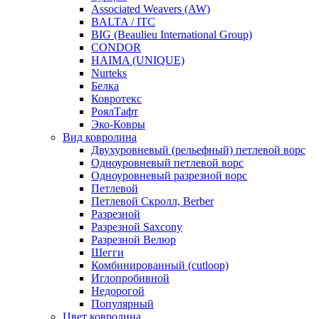
Associated Weavers (AW)
BALTA / ITC
BIG (Beaulieu International Group)
CONDOR
HAIMA (UNIQUE)
Nurteks
Белка
Ковротекс
РоялТафт
Эко-Ковры
Вид ковролина
Двухуровневый (рельефный) петлевой ворс
Одноуровневый петлевой ворс
Одноуровневый разрезной ворс
Петлевой
Петлевой Скролл, Berber
Разрезной
Разрезной Saxcony
Разрезной Велюр
Шегги
Комбинированный (cutloop)
Иглопробивной
Недорогой
Популярный
Цвет ковролина