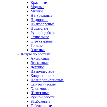
Красивые
Модные
Мягкие
Натуральные
Недорогие
Низковорсные
Пушистые
Ручной работы
Стираемые
Структурные
Тонкие
Элитные
Ковры по составу
Акриловые
Вискозные
Детские
Из полиэстера
Ковры циновки
Полипропиленовые
Синтетические
Хлопковые
Шерстяные
Ручной работы
Бамбуковые
Гобеленовые