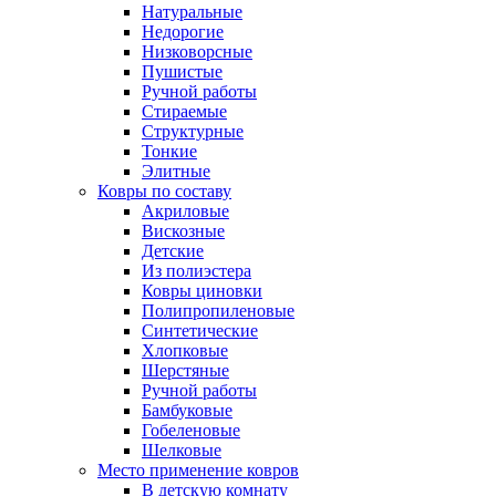
Натуральные
Недорогие
Низковорсные
Пушистые
Ручной работы
Стираемые
Структурные
Тонкие
Элитные
Ковры по составу
Акриловые
Вискозные
Детские
Из полиэстера
Ковры циновки
Полипропиленовые
Синтетические
Хлопковые
Шерстяные
Ручной работы
Бамбуковые
Гобеленовые
Шелковые
Место применение ковров
В детскую комнату