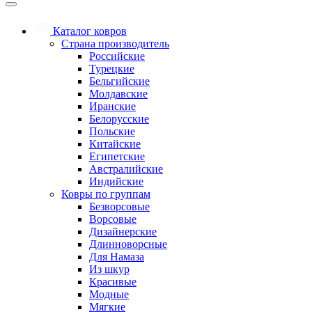
Каталог ковров
Страна производитель
Российские
Турецкие
Бельгийские
Молдавские
Иранские
Белорусские
Польские
Китайские
Египетские
Австралийские
Индийские
Ковры по группам
Безворсовые
Ворсовые
Дизайнерские
Длинноворсные
Для Намаза
Из шкур
Красивые
Модные
Мягкие