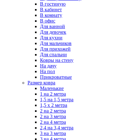
В гостиную
В кабинет
В комнату
В офис
Для ванной
Для девочек
Для кухни
Для мальчиков
Для прихожей
Для спальни
Ковры на стену
На дачу
На пол
Прикроватные
Размер ковра
Маленькие
1 на 2 метра
1,5 на 1,5 метра
1,5 х 2 метра
2 на 2 метра
2 на 3 метра
2 на 4 метра
2,4 на 3,4 метра
3 на 3 метра
3 на 4 метра