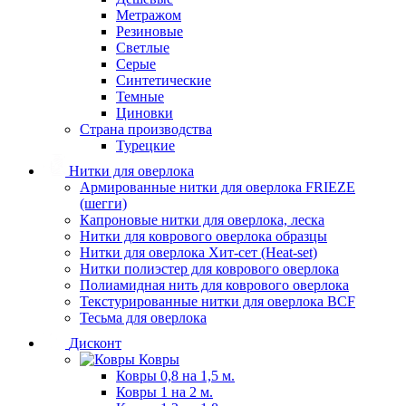
Метражом
Резиновые
Светлые
Серые
Синтетические
Темные
Циновки
Страна производства
Турецкие
Нитки для оверлока
Армированные нитки для оверлока FRIEZE
(шегги)
Капроновые нитки для оверлока, леска
Нитки для коврового оверлока образцы
Нитки для оверлока Хит-сет (Heat-set)
Нитки полиэстер для коврового оверлока
Полиамидная нить для коврового оверлока
Текстурированные нитки для оверлока BCF
Тесьма для оверлока
Дисконт
Ковры
Ковры 0,8 на 1,5 м.
Ковры 1 на 2 м.