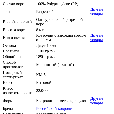
Состав ворса
100% Polypropylene (PP)
Другие
Тип
Разрезной
товары
Одноуровневый разрезной
Ворс (ковролин)
ворс
Высота ворса
8 мм
Ковролин с высоким ворсом
Другие
Вид изделия
от 11 мм.
товары
Основа
Джут 100%
Вес нити
1100 гр./м2
Общий вес
1890 гр./м2
Способ
Машинный (Тканый)
производства
Пожарный
КМ 5
сертификат
Класс
Бытовой
Класс
22.0000
износостойкости
Другие
Форма
Ковролин на метраж, в рулоне
товары
Бренд
Российский ковролин