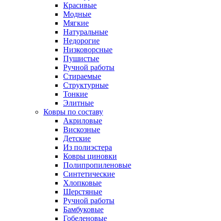
Красивые
Модные
Мягкие
Натуральные
Недорогие
Низковорсные
Пушистые
Ручной работы
Стираемые
Структурные
Тонкие
Элитные
Ковры по составу
Акриловые
Вискозные
Детские
Из полиэстера
Ковры циновки
Полипропиленовые
Синтетические
Хлопковые
Шерстяные
Ручной работы
Бамбуковые
Гобеленовые