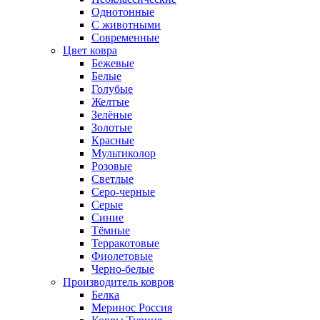
Однотонные
С животными
Современные
Цвет ковра
Бежевые
Белые
Голубые
Желтые
Зелёные
Золотые
Красные
Мультиколор
Розовые
Светлые
Серо-черные
Серые
Синие
Тёмные
Терракотовые
Фиолетовые
Черно-белые
Производитель ковров
Белка
Меринос Россия