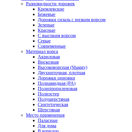
Разновидности дорожек
Кремлевские
Бежевые
Дорожки сизаль с низким ворсом
Зеленые
Красные
С высоким ворсом
Серые
Современные
Материал ворса
Акриловая
Вискозная
Высоковорсная (Shaggy)
Двухниточная, плотная
Дорожки циновки
Полиамидная (PA)
Полипропиленовая
Полиэстер
Полушерстяная
Синтетическая
Шерстяная
Место применения
Паласные
Для дома
В коридор