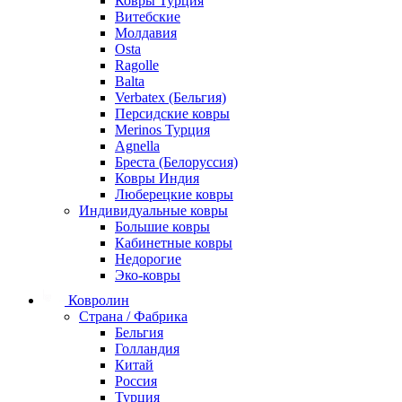
Ковры Турция
Витебские
Молдавия
Osta
Ragolle
Balta
Verbatex (Бельгия)
Персидские ковры
Merinos Турция
Agnella
Бреста (Белоруссия)
Ковры Индия
Люберецкие ковры
Индивидуальные ковры
Большие ковры
Кабинетные ковры
Недорогие
Эко-ковры
Ковролин
Страна / Фабрика
Бельгия
Голландия
Китай
Россия
Турция