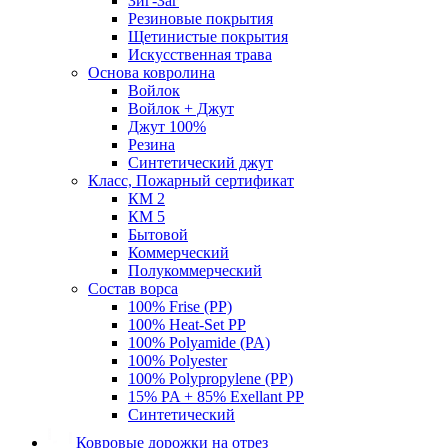
Зиг-Заг
Резиновые покрытия
Щетинистые покрытия
Искусственная трава
Основа ковролина
Войлок
Войлок + Джут
Джут 100%
Резина
Синтетический джут
Класс, Пожарный сертификат
КМ 2
КМ 5
Бытовой
Коммерческий
Полукоммерческий
Состав ворса
100% Frise (PP)
100% Heat-Set PP
100% Polyamide (PA)
100% Polyester
100% Polypropylene (PP)
15% PA + 85% Exellant PP
Синтетический
Ковровые дорожки на отрез