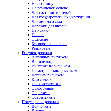
На лестницу
На резиновой основе
Для гостиниц и отелей
Для государственных учреждений
Для детского сада
Дорожки для школы
На кухню
На пол
Офисные
Без ворса на войлоке
Резиновые
Рисунок дорожки
Античным рисунком
В стиле лофт
Винтажным рисунком
Геометрическим рисунком
Детским рисунком
Классические
Неоклассические
Однотонные
С цветами
Современные
Популярные дорожки
Войлочные
Дешевые