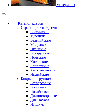
Материалы
Каталог ковров
Страна производитель
Российские
Турецкие
Бельгийские
Молдавские
Иранские
Белорусские
Польские
Китайские
Египетские
Австралийские
Индийские
Ковры по группам
Безворсовые
Ворсовые
Дизайнерские
Длинноворсные
Для Намаза
Из шкур