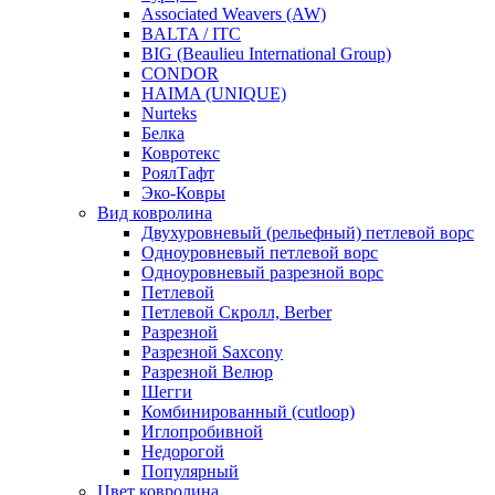
Associated Weavers (AW)
BALTA / ITC
BIG (Beaulieu International Group)
CONDOR
HAIMA (UNIQUE)
Nurteks
Белка
Ковротекс
РоялТафт
Эко-Ковры
Вид ковролина
Двухуровневый (рельефный) петлевой ворс
Одноуровневый петлевой ворс
Одноуровневый разрезной ворс
Петлевой
Петлевой Скролл, Berber
Разрезной
Разрезной Saxcony
Разрезной Велюр
Шегги
Комбинированный (cutloop)
Иглопробивной
Недорогой
Популярный
Цвет ковролина