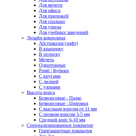
Для мечети
Для офиса
Для прихожей
Для спальни
Для улицы
Для учебных заведений
Дизайн ковролина
Абстракция (лофт)
В крапинку
В полоску
Мечеть
Однотонные
Ромб / Кубики
С кругами
С лилией
С узорами
Высота ворса
Безворсовые - Палас
Безворсовые - Циновки
С высоким ворсом от 11 мм
С низким ворсом 3-5 мм
Средний ворс 6-10 мм
Специализированное покрытие
Грязезащитные покрытия