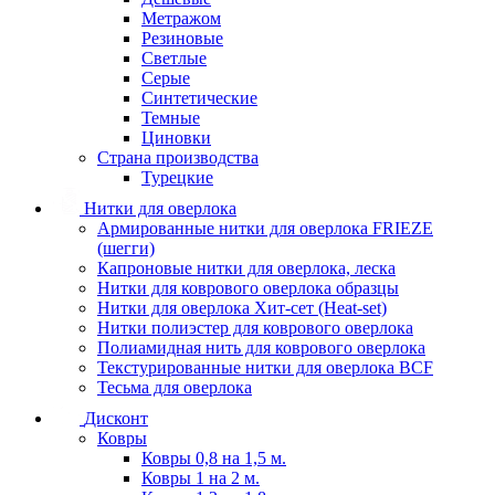
Метражом
Резиновые
Светлые
Серые
Синтетические
Темные
Циновки
Страна производства
Турецкие
Нитки для оверлока
Армированные нитки для оверлока FRIEZE
(шегги)
Капроновые нитки для оверлока, леска
Нитки для коврового оверлока образцы
Нитки для оверлока Хит-сет (Heat-set)
Нитки полиэстер для коврового оверлока
Полиамидная нить для коврового оверлока
Текстурированные нитки для оверлока BCF
Тесьма для оверлока
Дисконт
Ковры
Ковры 0,8 на 1,5 м.
Ковры 1 на 2 м.