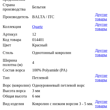
Страна
Бельгия
производства
Другие
Производитель
BALTA / ITC
товары
Другие
Коллекция
Quartz
товары
Артикул
12
Код товара
014401
Цвет
Красный
Другие
Стиль
Однотонный ковролин
товары
Ширина
4
полотна (м)
Состав ворса
100% Polyamide (PA)
Другие
Тип
Петлевой
товары
Ворс (ковролин)
Одноуровневый петлевой ворс
Высота ворса
3 мм
Общая высота
6 мм
Другие
Вид изделия
Ковролин с низким ворсом 3 - 5 мм.
товары