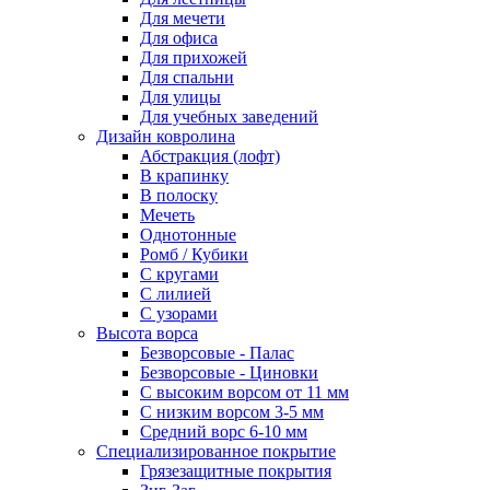
Для мечети
Для офиса
Для прихожей
Для спальни
Для улицы
Для учебных заведений
Дизайн ковролина
Абстракция (лофт)
В крапинку
В полоску
Мечеть
Однотонные
Ромб / Кубики
С кругами
С лилией
С узорами
Высота ворса
Безворсовые - Палас
Безворсовые - Циновки
С высоким ворсом от 11 мм
С низким ворсом 3-5 мм
Средний ворс 6-10 мм
Специализированное покрытие
Грязезащитные покрытия