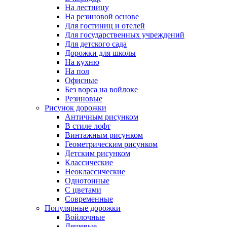
На лестницу
На резиновой основе
Для гостиниц и отелей
Для государственных учреждений
Для детского сада
Дорожки для школы
На кухню
На пол
Офисные
Без ворса на войлоке
Резиновые
Рисунок дорожки
Античным рисунком
В стиле лофт
Винтажным рисунком
Геометрическим рисунком
Детским рисунком
Классические
Неоклассические
Однотонные
С цветами
Современные
Популярные дорожки
Войлочные
Дешевые