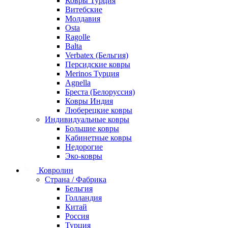
Ковры Турция
Витебские
Молдавия
Osta
Ragolle
Balta
Verbatex (Бельгия)
Персидские ковры
Merinos Турция
Agnella
Бреста (Белоруссия)
Ковры Индия
Люберецкие ковры
Индивидуальные ковры
Большие ковры
Кабинетные ковры
Недорогие
Эко-ковры
Ковролин
Страна / Фабрика
Бельгия
Голландия
Китай
Россия
Турция