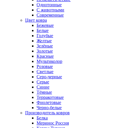
Однотонные
С животными
Современные
Цвет ковра
Бежевые
Белые
Голубые
Желтые
Зелёные
Золотые
Красные
Мультиколор
Розовые
Светлые
Серо-черные
Серые
Синие
Тёмные
Терракотовые
Фиолетовые
Черно-белые
Производитель ковров
Белка
Меринос Россия