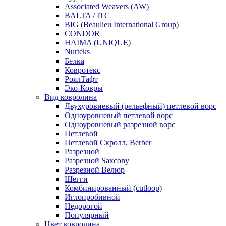
Associated Weavers (AW)
BALTA / ITC
BIG (Beaulieu International Group)
CONDOR
HAIMA (UNIQUE)
Nurteks
Белка
Ковротекс
РоялТафт
Эко-Ковры
Вид ковролина
Двухуровневый (рельефный) петлевой ворс
Одноуровневый петлевой ворс
Одноуровневый разрезной ворс
Петлевой
Петлевой Скролл, Berber
Разрезной
Разрезной Saxcony
Разрезной Велюр
Шегги
Комбинированный (cutloop)
Иглопробивной
Недорогой
Популярный
Цвет ковролина