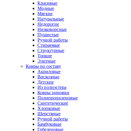
Красивые
Модные
Мягкие
Натуральные
Недорогие
Низковорсные
Пушистые
Ручной работы
Стираемые
Структурные
Тонкие
Элитные
Ковры по составу
Акриловые
Вискозные
Детские
Из полиэстера
Ковры циновки
Полипропиленовые
Синтетические
Хлопковые
Шерстяные
Ручной работы
Бамбуковые
Гобеленовые