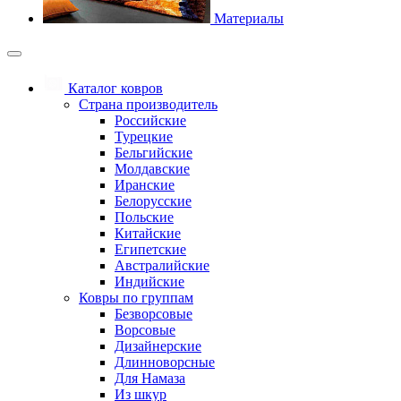
Материалы
Каталог ковров
Страна производитель
Российские
Турецкие
Бельгийские
Молдавские
Иранские
Белорусские
Польские
Китайские
Египетские
Австралийские
Индийские
Ковры по группам
Безворсовые
Ворсовые
Дизайнерские
Длинноворсные
Для Намаза
Из шкур