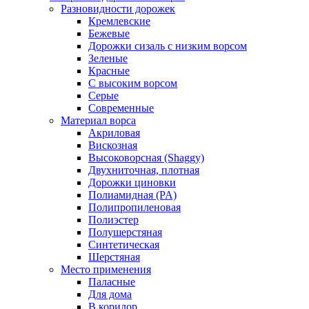
Разновидности дорожек
Кремлевские
Бежевые
Дорожки сизаль с низким ворсом
Зеленые
Красные
С высоким ворсом
Серые
Современные
Материал ворса
Акриловая
Вискозная
Высоковорсная (Shaggy)
Двухниточная, плотная
Дорожки циновки
Полиамидная (PA)
Полипропиленовая
Полиэстер
Полушерстяная
Синтетическая
Шерстяная
Место применения
Паласные
Для дома
В коридор