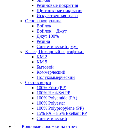
Зиг-Заг
Резиновые покрытия
Щетинистые покрытия
Искусственная трава
Основа ковролина
Войлок
Войлок + Джут
Джут 100%
Резина
Синтетический джут
Класс, Пожарный сертификат
КМ 2
КМ 5
Бытовой
Коммерческий
Полукоммерческий
Состав ворса
100% Frise (PP)
100% Heat-Set PP
100% Polyamide (PA)
100% Polyester
100% Polypropylene (PP)
15% PA + 85% Exellant PP
Синтетический
Ковровые дорожки на отрез