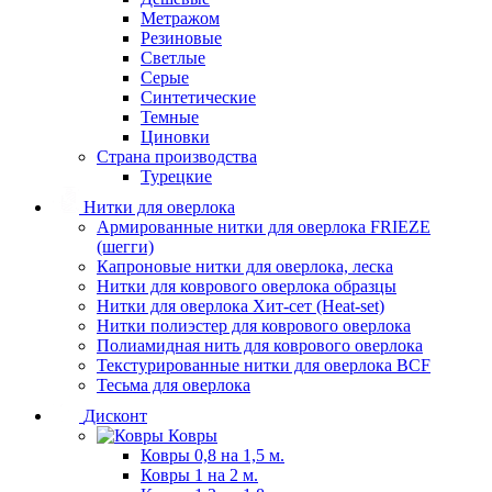
Метражом
Резиновые
Светлые
Серые
Синтетические
Темные
Циновки
Страна производства
Турецкие
Нитки для оверлока
Армированные нитки для оверлока FRIEZE
(шегги)
Капроновые нитки для оверлока, леска
Нитки для коврового оверлока образцы
Нитки для оверлока Хит-сет (Heat-set)
Нитки полиэстер для коврового оверлока
Полиамидная нить для коврового оверлока
Текстурированные нитки для оверлока BCF
Тесьма для оверлока
Дисконт
Ковры
Ковры 0,8 на 1,5 м.
Ковры 1 на 2 м.