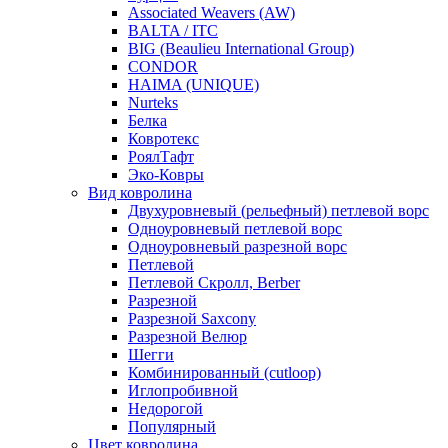
Associated Weavers (AW)
BALTA / ITC
BIG (Beaulieu International Group)
CONDOR
HAIMA (UNIQUE)
Nurteks
Белка
Ковротекс
РоялТафт
Эко-Ковры
Вид ковролина
Двухуровневый (рельефный) петлевой ворс
Одноуровневый петлевой ворс
Одноуровневый разрезной ворс
Петлевой
Петлевой Скролл, Berber
Разрезной
Разрезной Saxcony
Разрезной Велюр
Шегги
Комбинированный (cutloop)
Иглопробивной
Недорогой
Популярный
Цвет ковролина