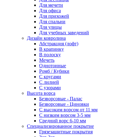
Для мечети
Для офиса
Для прихожей
Для спальни
Для улицы
Для учебных заведений
Дизайн ковролина
Абстракция (лофт)
В крапинку
В полоску
Мечеть
Однотонные
Ромб / Кубики
С кругами
С лилией
С узорами
Высота ворса
Безворсовые - Палас
Безворсовые - Циновки
С высоким ворсом от 11 мм
С низким ворсом 3-5 мм
Средний ворс 6-10 мм
Специализированное покрытие
Грязезащитные покрытия