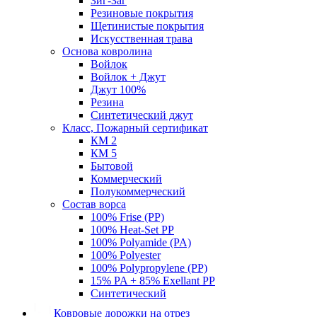
Зиг-Заг
Резиновые покрытия
Щетинистые покрытия
Искусственная трава
Основа ковролина
Войлок
Войлок + Джут
Джут 100%
Резина
Синтетический джут
Класс, Пожарный сертификат
КМ 2
КМ 5
Бытовой
Коммерческий
Полукоммерческий
Состав ворса
100% Frise (PP)
100% Heat-Set PP
100% Polyamide (PA)
100% Polyester
100% Polypropylene (PP)
15% PA + 85% Exellant PP
Синтетический
Ковровые дорожки на отрез