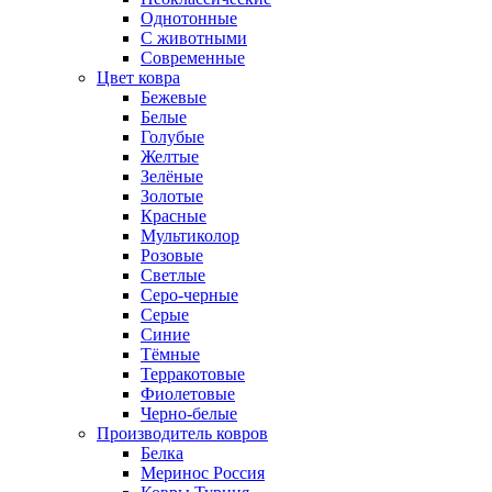
Однотонные
С животными
Современные
Цвет ковра
Бежевые
Белые
Голубые
Желтые
Зелёные
Золотые
Красные
Мультиколор
Розовые
Светлые
Серо-черные
Серые
Синие
Тёмные
Терракотовые
Фиолетовые
Черно-белые
Производитель ковров
Белка
Меринос Россия