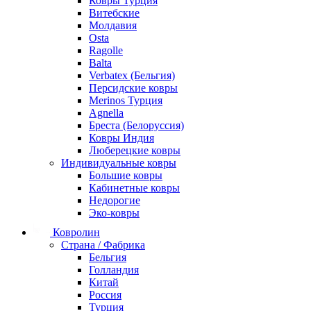
Ковры Турция
Витебские
Молдавия
Osta
Ragolle
Balta
Verbatex (Бельгия)
Персидские ковры
Merinos Турция
Agnella
Бреста (Белоруссия)
Ковры Индия
Люберецкие ковры
Индивидуальные ковры
Большие ковры
Кабинетные ковры
Недорогие
Эко-ковры
Ковролин
Страна / Фабрика
Бельгия
Голландия
Китай
Россия
Турция