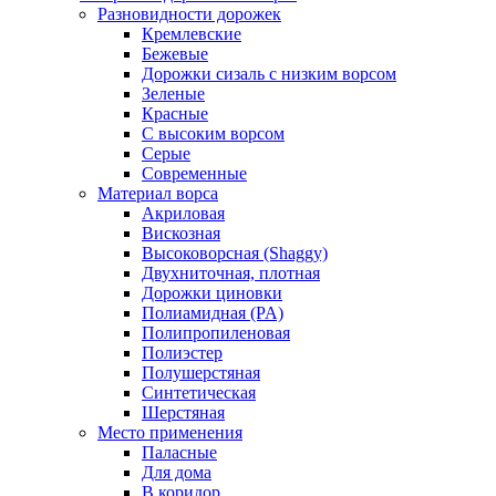
Разновидности дорожек
Кремлевские
Бежевые
Дорожки сизаль с низким ворсом
Зеленые
Красные
С высоким ворсом
Серые
Современные
Материал ворса
Акриловая
Вискозная
Высоковорсная (Shaggy)
Двухниточная, плотная
Дорожки циновки
Полиамидная (PA)
Полипропиленовая
Полиэстер
Полушерстяная
Синтетическая
Шерстяная
Место применения
Паласные
Для дома
В коридор