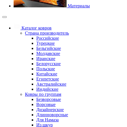
Материалы
Каталог ковров
Страна производитель
Российские
Турецкие
Бельгийские
Молдавские
Иранские
Белорусские
Польские
Китайские
Египетские
Австралийские
Индийские
Ковры по группам
Безворсовые
Ворсовые
Дизайнерские
Длинноворсные
Для Намаза
Из шкур