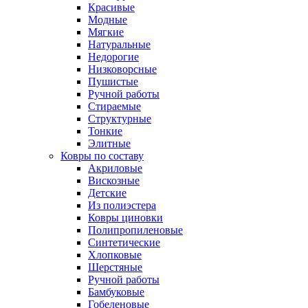
Красивые
Модные
Мягкие
Натуральные
Недорогие
Низковорсные
Пушистые
Ручной работы
Стираемые
Структурные
Тонкие
Элитные
Ковры по составу
Акриловые
Вискозные
Детские
Из полиэстера
Ковры циновки
Полипропиленовые
Синтетические
Хлопковые
Шерстяные
Ручной работы
Бамбуковые
Гобеленовые