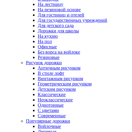
На лестницу
На резиновой основе
Для гостиниц и отелей
Для государственных учреждений
Для детского сада
Дорожки для школы
На кухню
На пол
Офисные
Без ворса на войлоке
Резиновые
Рисунок дорожки
Античным рисунком
В стиле лофт
Винтажным рисунком
Геометрическим рисунком
Детским рисунком
Классические
Неоклассические
Однотонные
С цветами
Современные
Популярные дорожки
Войлочные
Дешевые