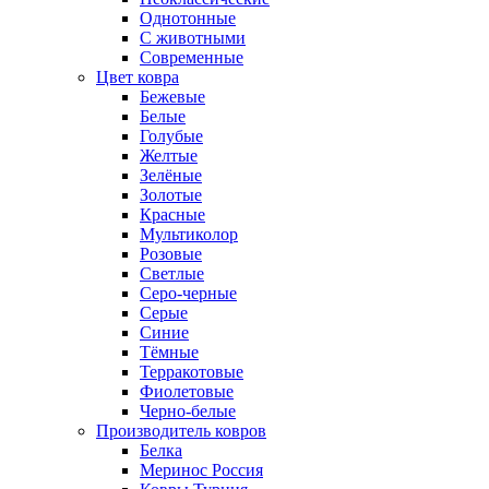
Однотонные
С животными
Современные
Цвет ковра
Бежевые
Белые
Голубые
Желтые
Зелёные
Золотые
Красные
Мультиколор
Розовые
Светлые
Серо-черные
Серые
Синие
Тёмные
Терракотовые
Фиолетовые
Черно-белые
Производитель ковров
Белка
Меринос Россия