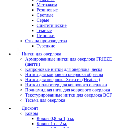
Метражом
Резиновые
Светлые
Серые
Синтетические
Темные
Циновки
Страна производства
Турецкие
Нитки для оверлока
Армированные нитки для оверлока FRIEZE
(шегги)
Капроновые нитки для оверлока, леска
Нитки для коврового оверлока образцы
Нитки для оверлока Хит-сет (Heat-set)
Нитки полиэстер для коврового оверлока
Полиамидная нить для коврового оверлока
Текстурированные нитки для оверлока BCF
Тесьма для оверлока
Дисконт
Ковры
Ковры 0,8 на 1,5 м.
Ковры 1 на 2 м.