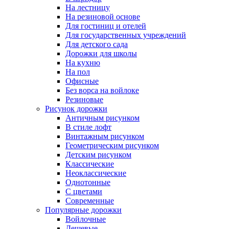
На лестницу
На резиновой основе
Для гостиниц и отелей
Для государственных учреждений
Для детского сада
Дорожки для школы
На кухню
На пол
Офисные
Без ворса на войлоке
Резиновые
Рисунок дорожки
Античным рисунком
В стиле лофт
Винтажным рисунком
Геометрическим рисунком
Детским рисунком
Классические
Неоклассические
Однотонные
С цветами
Современные
Популярные дорожки
Войлочные
Дешевые