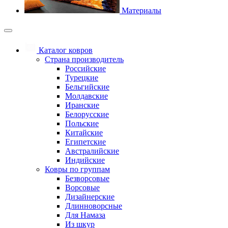
Материалы
Каталог ковров
Страна производитель
Российские
Турецкие
Бельгийские
Молдавские
Иранские
Белорусские
Польские
Китайские
Египетские
Австралийские
Индийские
Ковры по группам
Безворсовые
Ворсовые
Дизайнерские
Длинноворсные
Для Намаза
Из шкур