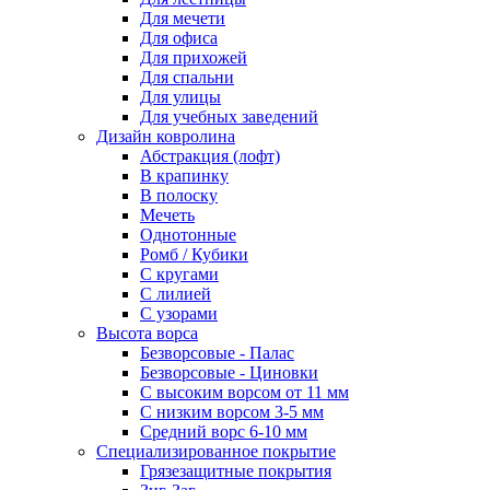
Для мечети
Для офиса
Для прихожей
Для спальни
Для улицы
Для учебных заведений
Дизайн ковролина
Абстракция (лофт)
В крапинку
В полоску
Мечеть
Однотонные
Ромб / Кубики
С кругами
С лилией
С узорами
Высота ворса
Безворсовые - Палас
Безворсовые - Циновки
С высоким ворсом от 11 мм
С низким ворсом 3-5 мм
Средний ворс 6-10 мм
Специализированное покрытие
Грязезащитные покрытия