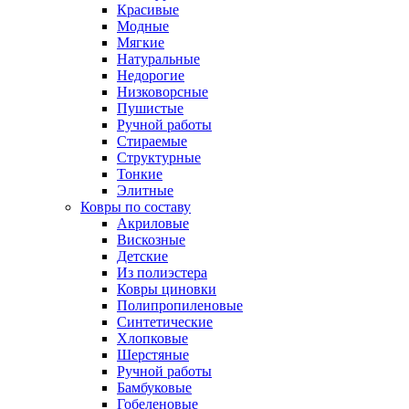
Красивые
Модные
Мягкие
Натуральные
Недорогие
Низковорсные
Пушистые
Ручной работы
Стираемые
Структурные
Тонкие
Элитные
Ковры по составу
Акриловые
Вискозные
Детские
Из полиэстера
Ковры циновки
Полипропиленовые
Синтетические
Хлопковые
Шерстяные
Ручной работы
Бамбуковые
Гобеленовые