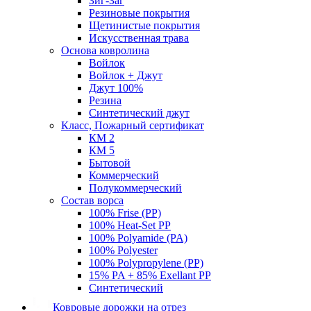
Зиг-Заг
Резиновые покрытия
Щетинистые покрытия
Искусственная трава
Основа ковролина
Войлок
Войлок + Джут
Джут 100%
Резина
Синтетический джут
Класс, Пожарный сертификат
КМ 2
КМ 5
Бытовой
Коммерческий
Полукоммерческий
Состав ворса
100% Frise (PP)
100% Heat-Set PP
100% Polyamide (PA)
100% Polyester
100% Polypropylene (PP)
15% PA + 85% Exellant PP
Синтетический
Ковровые дорожки на отрез