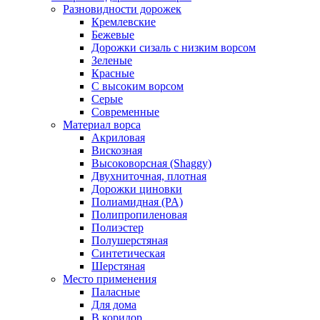
Разновидности дорожек
Кремлевские
Бежевые
Дорожки сизаль с низким ворсом
Зеленые
Красные
С высоким ворсом
Серые
Современные
Материал ворса
Акриловая
Вискозная
Высоковорсная (Shaggy)
Двухниточная, плотная
Дорожки циновки
Полиамидная (PA)
Полипропиленовая
Полиэстер
Полушерстяная
Синтетическая
Шерстяная
Место применения
Паласные
Для дома
В коридор