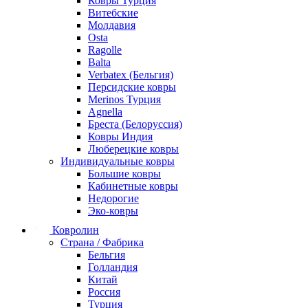
Ковры Турция
Витебские
Молдавия
Osta
Ragolle
Balta
Verbatex (Бельгия)
Персидские ковры
Merinos Турция
Agnella
Бреста (Белоруссия)
Ковры Индия
Люберецкие ковры
Индивидуальные ковры
Большие ковры
Кабинетные ковры
Недорогие
Эко-ковры
Ковролин
Страна / Фабрика
Бельгия
Голландия
Китай
Россия
Турция