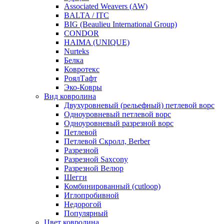
Associated Weavers (AW)
BALTA / ITC
BIG (Beaulieu International Group)
CONDOR
HAIMA (UNIQUE)
Nurteks
Белка
Ковротекс
РоялТафт
Эко-Ковры
Вид ковролина
Двухуровневый (рельефный) петлевой ворс
Одноуровневый петлевой ворс
Одноуровневый разрезной ворс
Петлевой
Петлевой Скролл, Berber
Разрезной
Разрезной Saxcony
Разрезной Велюр
Шегги
Комбинированный (cutloop)
Иглопробивной
Недорогой
Популярный
Цвет ковролина