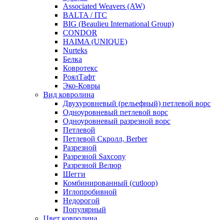
Associated Weavers (AW)
BALTA / ITC
BIG (Beaulieu International Group)
CONDOR
HAIMA (UNIQUE)
Nurteks
Белка
Ковротекс
РоялТафт
Эко-Ковры
Вид ковролина
Двухуровневый (рельефный) петлевой ворс
Одноуровневый петлевой ворс
Одноуровневый разрезной ворс
Петлевой
Петлевой Скролл, Berber
Разрезной
Разрезной Saxcony
Разрезной Велюр
Шегги
Комбинированный (cutloop)
Иглопробивной
Недорогой
Популярный
Цвет ковролина