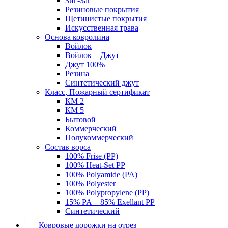
Зиг-Заг
Резиновые покрытия
Щетинистые покрытия
Искусственная трава
Основа ковролина
Войлок
Войлок + Джут
Джут 100%
Резина
Синтетический джут
Класс, Пожарный сертификат
КМ 2
КМ 5
Бытовой
Коммерческий
Полукоммерческий
Состав ворса
100% Frise (PP)
100% Heat-Set PP
100% Polyamide (PA)
100% Polyester
100% Polypropylene (PP)
15% PA + 85% Exellant PP
Синтетический
Ковровые дорожки на отрез