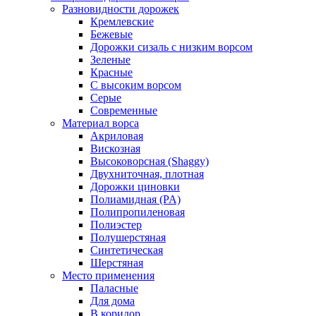
Разновидности дорожек
Кремлевские
Бежевые
Дорожки сизаль с низким ворсом
Зеленые
Красные
С высоким ворсом
Серые
Современные
Материал ворса
Акриловая
Вискозная
Высоковорсная (Shaggy)
Двухниточная, плотная
Дорожки циновки
Полиамидная (PA)
Полипропиленовая
Полиэстер
Полушерстяная
Синтетическая
Шерстяная
Место применения
Паласные
Для дома
В коридор