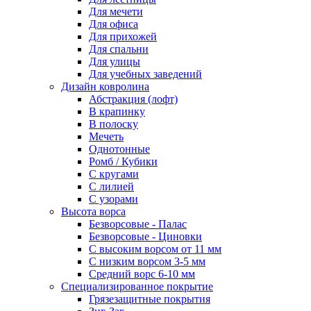
Для мечети
Для офиса
Для прихожей
Для спальни
Для улицы
Для учебных заведений
Дизайн ковролина
Абстракция (лофт)
В крапинку
В полоску
Мечеть
Однотонные
Ромб / Кубики
С кругами
С лилией
С узорами
Высота ворса
Безворсовые - Палас
Безворсовые - Циновки
С высоким ворсом от 11 мм
С низким ворсом 3-5 мм
Средний ворс 6-10 мм
Специализированное покрытие
Грязезащитные покрытия