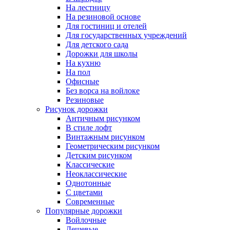
На лестницу
На резиновой основе
Для гостиниц и отелей
Для государственных учреждений
Для детского сада
Дорожки для школы
На кухню
На пол
Офисные
Без ворса на войлоке
Резиновые
Рисунок дорожки
Античным рисунком
В стиле лофт
Винтажным рисунком
Геометрическим рисунком
Детским рисунком
Классические
Неоклассические
Однотонные
С цветами
Современные
Популярные дорожки
Войлочные
Дешевые