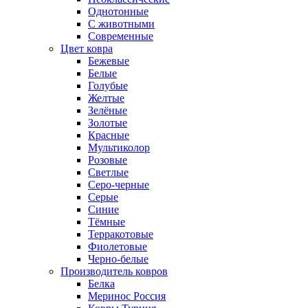
Однотонные
С животными
Современные
Цвет ковра
Бежевые
Белые
Голубые
Желтые
Зелёные
Золотые
Красные
Мультиколор
Розовые
Светлые
Серо-черные
Серые
Синие
Тёмные
Терракотовые
Фиолетовые
Черно-белые
Производитель ковров
Белка
Меринос Россия