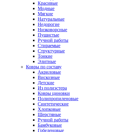
Красивые
Модные
Мягкие
Натуральные
Недорогие
Низковорсные
Пушистые
Ручной работы
Стираемые
Структурные
Тонкие
Элитные
Ковры по составу
Акриловые
Вискозные
Детские
Из полиэстера
Ковры циновки
Полипропиленовые
Синтетические
Хлопковые
Шерстяные
Ручной работы
Бамбуковые
Гобеленовые