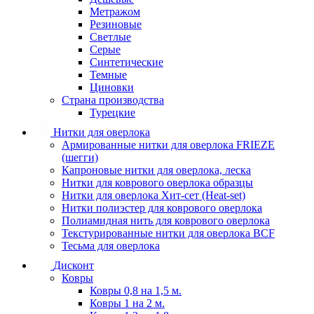
Метражом
Резиновые
Светлые
Серые
Синтетические
Темные
Циновки
Страна производства
Турецкие
Нитки для оверлока
Армированные нитки для оверлока FRIEZE
(шегги)
Капроновые нитки для оверлока, леска
Нитки для коврового оверлока образцы
Нитки для оверлока Хит-сет (Heat-set)
Нитки полиэстер для коврового оверлока
Полиамидная нить для коврового оверлока
Текстурированные нитки для оверлока BCF
Тесьма для оверлока
Дисконт
Ковры
Ковры 0,8 на 1,5 м.
Ковры 1 на 2 м.