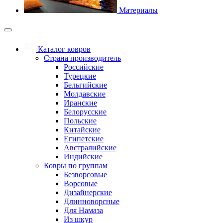
Материалы
Каталог ковров
Страна производитель
Российские
Турецкие
Бельгийские
Молдавские
Иранские
Белорусские
Польские
Китайские
Египетские
Австралийские
Индийские
Ковры по группам
Безворсовые
Ворсовые
Дизайнерские
Длинноворсные
Для Намаза
Из шкур