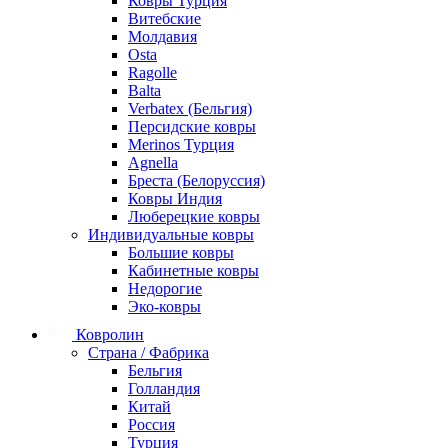
Ковры Турция
Витебские
Молдавия
Osta
Ragolle
Balta
Verbatex (Бельгия)
Персидские ковры
Merinos Турция
Agnella
Бреста (Белоруссия)
Ковры Индия
Люберецкие ковры
Индивидуальные ковры
Большие ковры
Кабинетные ковры
Недорогие
Эко-ковры
Ковролин
Страна / Фабрика
Бельгия
Голландия
Китай
Россия
Турция