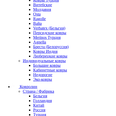
Ковры Турция
Витебские
Молдавия
Osta
Ragolle
Balta
Verbatex (Бельгия)
Персидские ковры
Merinos Турция
Agnella
Бреста (Белоруссия)
Ковры Индия
Люберецкие ковры
Индивидуальные ковры
Большие ковры
Кабинетные ковры
Недорогие
Эко-ковры
Ковролин
Страна / Фабрика
Бельгия
Голландия
Китай
Россия
Турция