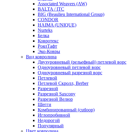
Associated Weavers (AW)
BALTA / ITC
BIG (Beaulieu International Group)
CONDOR
HAIMA (UNIQUE)
Nurteks
Белка
Ковротекс
РоялТафт
Эко-Ковры
Вид ковролина
Двухуровневый (рельефный) петлевой ворс
Одноуровневый петлевой ворс
Одноуровневый разрезной ворс
Петлевой
Петлевой Скролл, Berber
Разрезной
Разрезной Saxcony
Разрезной Велюр
Шегги
Комбинированный (cutloop)
Иглопробивной
Недорогой
Популярный
Цвет ковролина