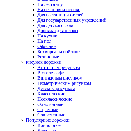
На лестницу
На резиновой основе
Для гостиниц и отелей
Для государственных учреждений
Для детского сада
Дорожки для школы
На кухню
На пол
Офисные
Без ворса на войлоке
Резиновые
Рисунок дорожки
Античным рисунком
В стиле лофт
Винтажным рисунком
Геометрическим рисунком
Детским рисунком
Классические
Неоклассические
Однотонные
С цветами
Современные
Популярные дорожки
Войлочные
Дешевые