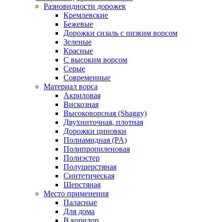
Разновидности дорожек
Кремлевские
Бежевые
Дорожки сизаль с низким ворсом
Зеленые
Красные
С высоким ворсом
Серые
Современные
Материал ворса
Акриловая
Вискозная
Высоковорсная (Shaggy)
Двухниточная, плотная
Дорожки циновки
Полиамидная (PA)
Полипропиленовая
Полиэстер
Полушерстяная
Синтетическая
Шерстяная
Место применения
Паласные
Для дома
В коридор