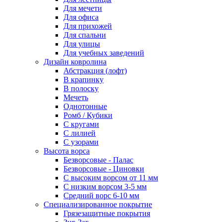
Для мечети
Для офиса
Для прихожей
Для спальни
Для улицы
Для учебных заведений
Дизайн ковролина
Абстракция (лофт)
В крапинку
В полоску
Мечеть
Однотонные
Ромб / Кубики
С кругами
С лилией
С узорами
Высота ворса
Безворсовые - Палас
Безворсовые - Циновки
С высоким ворсом от 11 мм
С низким ворсом 3-5 мм
Средний ворс 6-10 мм
Специализированное покрытие
Грязезащитные покрытия