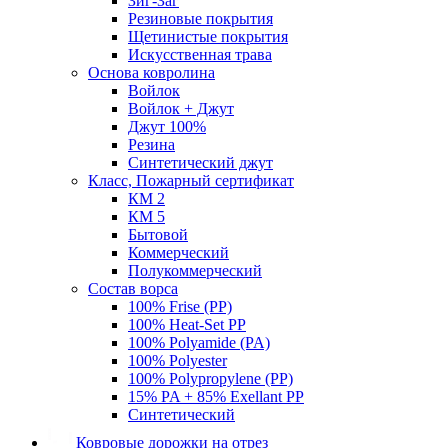
Зиг-Заг
Резиновые покрытия
Щетинистые покрытия
Искусственная трава
Основа ковролина
Войлок
Войлок + Джут
Джут 100%
Резина
Синтетический джут
Класс, Пожарный сертификат
КМ 2
КМ 5
Бытовой
Коммерческий
Полукоммерческий
Состав ворса
100% Frise (PP)
100% Heat-Set PP
100% Polyamide (PA)
100% Polyester
100% Polypropylene (PP)
15% PA + 85% Exellant PP
Синтетический
Ковровые дорожки на отрез