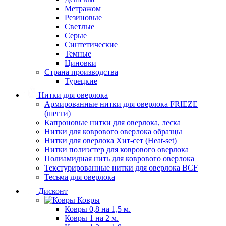
Метражом
Резиновые
Светлые
Серые
Синтетические
Темные
Циновки
Страна производства
Турецкие
Нитки для оверлока
Армированные нитки для оверлока FRIEZE
(шегги)
Капроновые нитки для оверлока, леска
Нитки для коврового оверлока образцы
Нитки для оверлока Хит-сет (Heat-set)
Нитки полиэстер для коврового оверлока
Полиамидная нить для коврового оверлока
Текстурированные нитки для оверлока BCF
Тесьма для оверлока
Дисконт
Ковры
Ковры 0,8 на 1,5 м.
Ковры 1 на 2 м.