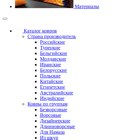
Материалы
Каталог ковров
Страна производитель
Российские
Турецкие
Бельгийские
Молдавские
Иранские
Белорусские
Польские
Китайские
Египетские
Австралийские
Индийские
Ковры по группам
Безворсовые
Ворсовые
Дизайнерские
Длинноворсные
Для Намаза
Из шкур