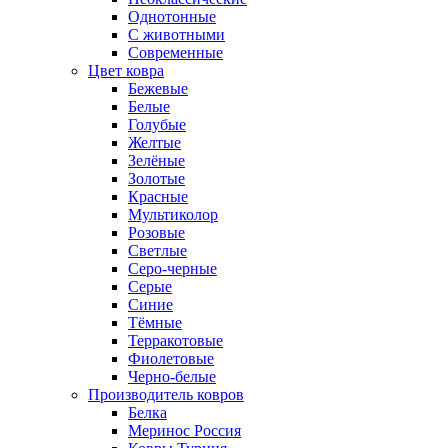
Однотонные
С животными
Современные
Цвет ковра
Бежевые
Белые
Голубые
Желтые
Зелёные
Золотые
Красные
Мультиколор
Розовые
Светлые
Серо-черные
Серые
Синие
Тёмные
Терракотовые
Фиолетовые
Черно-белые
Производитель ковров
Белка
Меринос Россия