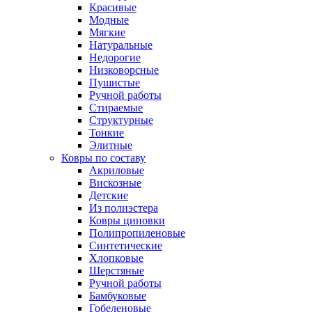
Красивые
Модные
Мягкие
Натуральные
Недорогие
Низковорсные
Пушистые
Ручной работы
Стираемые
Структурные
Тонкие
Элитные
Ковры по составу
Акриловые
Вискозные
Детские
Из полиэстера
Ковры циновки
Полипропиленовые
Синтетические
Хлопковые
Шерстяные
Ручной работы
Бамбуковые
Гобеленовые