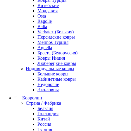
Ковры Турция
Витебские
Молдавия
Osta
Ragolle
Balta
Verbatex (Бельгия)
Персидские ковры
Merinos Турция
Agnella
Бреста (Белоруссия)
Ковры Индия
Люберецкие ковры
Индивидуальные ковры
Большие ковры
Кабинетные ковры
Недорогие
Эко-ковры
Ковролин
Страна / Фабрика
Бельгия
Голландия
Китай
Россия
Турция