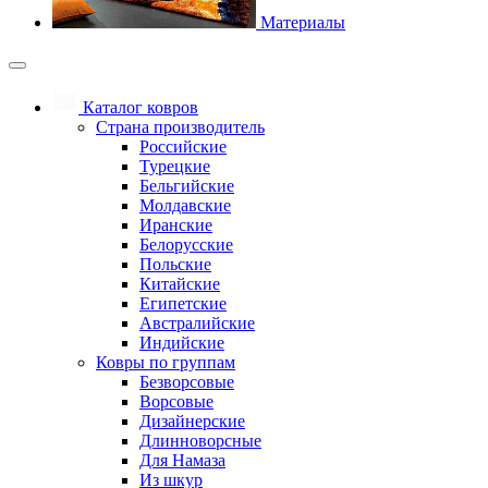
Материалы
Каталог ковров
Страна производитель
Российские
Турецкие
Бельгийские
Молдавские
Иранские
Белорусские
Польские
Китайские
Египетские
Австралийские
Индийские
Ковры по группам
Безворсовые
Ворсовые
Дизайнерские
Длинноворсные
Для Намаза
Из шкур