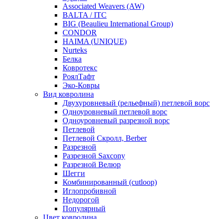
Associated Weavers (AW)
BALTA / ITC
BIG (Beaulieu International Group)
CONDOR
HAIMA (UNIQUE)
Nurteks
Белка
Ковротекс
РоялТафт
Эко-Ковры
Вид ковролина
Двухуровневый (рельефный) петлевой ворс
Одноуровневый петлевой ворс
Одноуровневый разрезной ворс
Петлевой
Петлевой Скролл, Berber
Разрезной
Разрезной Saxcony
Разрезной Велюр
Шегги
Комбинированный (cutloop)
Иглопробивной
Недорогой
Популярный
Цвет ковролина