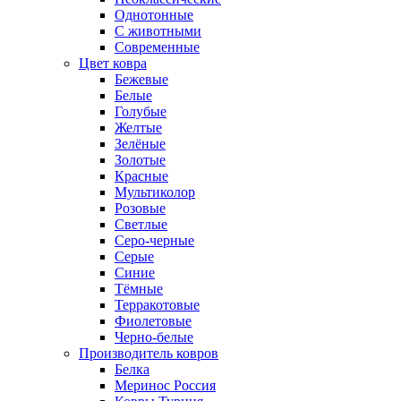
Однотонные
С животными
Современные
Цвет ковра
Бежевые
Белые
Голубые
Желтые
Зелёные
Золотые
Красные
Мультиколор
Розовые
Светлые
Серо-черные
Серые
Синие
Тёмные
Терракотовые
Фиолетовые
Черно-белые
Производитель ковров
Белка
Меринос Россия