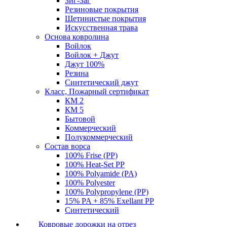
Зиг-Заг
Резиновые покрытия
Щетинистые покрытия
Искусственная трава
Основа ковролина
Войлок
Войлок + Джут
Джут 100%
Резина
Синтетический джут
Класс, Пожарный сертификат
КМ 2
КМ 5
Бытовой
Коммерческий
Полукоммерческий
Состав ворса
100% Frise (PP)
100% Heat-Set PP
100% Polyamide (PA)
100% Polyester
100% Polypropylene (PP)
15% PA + 85% Exellant PP
Синтетический
Ковровые дорожки на отрез