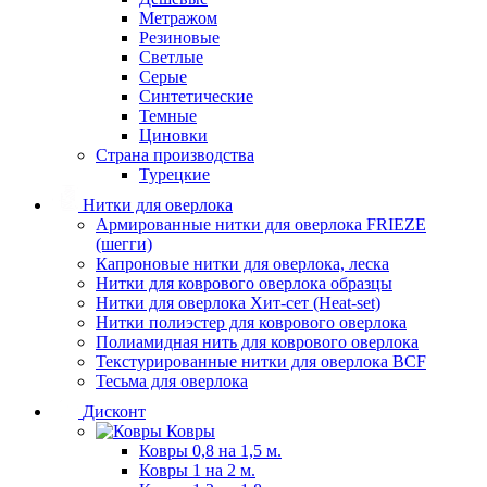
Метражом
Резиновые
Светлые
Серые
Синтетические
Темные
Циновки
Страна производства
Турецкие
Нитки для оверлока
Армированные нитки для оверлока FRIEZE
(шегги)
Капроновые нитки для оверлока, леска
Нитки для коврового оверлока образцы
Нитки для оверлока Хит-сет (Heat-set)
Нитки полиэстер для коврового оверлока
Полиамидная нить для коврового оверлока
Текстурированные нитки для оверлока BCF
Тесьма для оверлока
Дисконт
Ковры
Ковры 0,8 на 1,5 м.
Ковры 1 на 2 м.