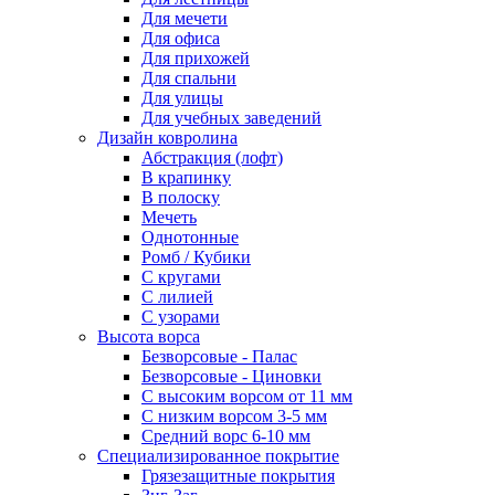
Для мечети
Для офиса
Для прихожей
Для спальни
Для улицы
Для учебных заведений
Дизайн ковролина
Абстракция (лофт)
В крапинку
В полоску
Мечеть
Однотонные
Ромб / Кубики
С кругами
С лилией
С узорами
Высота ворса
Безворсовые - Палас
Безворсовые - Циновки
С высоким ворсом от 11 мм
С низким ворсом 3-5 мм
Средний ворс 6-10 мм
Специализированное покрытие
Грязезащитные покрытия