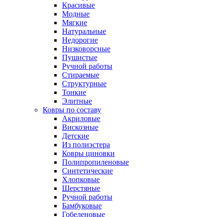
Красивые
Модные
Мягкие
Натуральные
Недорогие
Низковорсные
Пушистые
Ручной работы
Стираемые
Структурные
Тонкие
Элитные
Ковры по составу
Акриловые
Вискозные
Детские
Из полиэстера
Ковры циновки
Полипропиленовые
Синтетические
Хлопковые
Шерстяные
Ручной работы
Бамбуковые
Гобеленовые