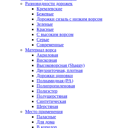
Разновидности дорожек
Кремлевские
Бежевые
Дорожки сизаль с низким ворсом
Зеленые
Красные
С высоким ворсом
Серые
Современные
Материал ворса
Акриловая
Вискозная
Высоковорсная (Shaggy)
Двухниточная, плотная
Дорожки циновки
Полиамидная (PA)
Полипропиленовая
Полиэстер
Полушерстяная
Синтетическая
Шерстяная
Место применения
Паласные
Для дома
В коридор