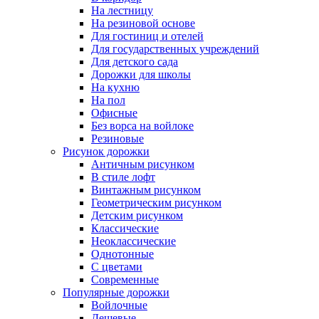
На лестницу
На резиновой основе
Для гостиниц и отелей
Для государственных учреждений
Для детского сада
Дорожки для школы
На кухню
На пол
Офисные
Без ворса на войлоке
Резиновые
Рисунок дорожки
Античным рисунком
В стиле лофт
Винтажным рисунком
Геометрическим рисунком
Детским рисунком
Классические
Неоклассические
Однотонные
С цветами
Современные
Популярные дорожки
Войлочные
Дешевые