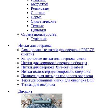
Метражом
Резиновые
Светлые
Серые
Синтетические
Темные
Циновки
Страна производства
Турецкие
Нитки для оверлока
Армированные нитки для оверлока FRIEZE
(шегги)
Капроновые нитки для оверлока, леска
Нитки для коврового оверлока образцы
Нитки для оверлока Хит-сет (Heat-set)
Нитки полиэстер для коврового оверлока
Полиамидная нить для коврового оверлока
Текстурированные нитки для оверлока BCF
Тесьма для оверлока
Дисконт