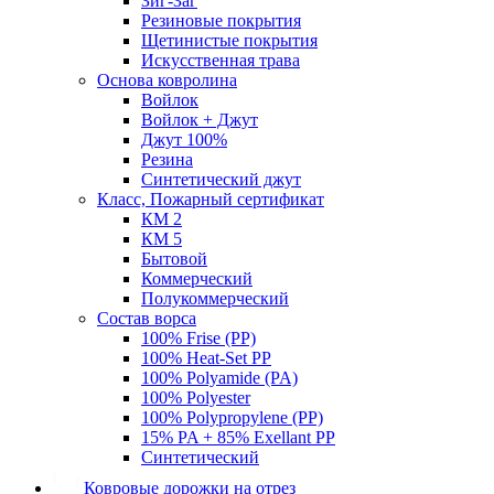
Зиг-Заг
Резиновые покрытия
Щетинистые покрытия
Искусственная трава
Основа ковролина
Войлок
Войлок + Джут
Джут 100%
Резина
Синтетический джут
Класс, Пожарный сертификат
КМ 2
КМ 5
Бытовой
Коммерческий
Полукоммерческий
Состав ворса
100% Frise (PP)
100% Heat-Set PP
100% Polyamide (PA)
100% Polyester
100% Polypropylene (PP)
15% PA + 85% Exellant PP
Синтетический
Ковровые дорожки на отрез