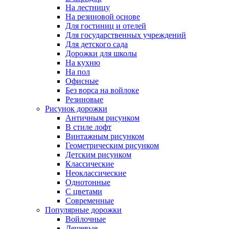
На лестницу
На резиновой основе
Для гостиниц и отелей
Для государственных учреждений
Для детского сада
Дорожки для школы
На кухню
На пол
Офисные
Без ворса на войлоке
Резиновые
Рисунок дорожки
Античным рисунком
В стиле лофт
Винтажным рисунком
Геометрическим рисунком
Детским рисунком
Классические
Неоклассические
Однотонные
С цветами
Современные
Популярные дорожки
Войлочные
Дешевые