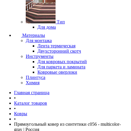
Тип
Для дома
Материалы
Для монтажа
Лента термическая
Двухсторонний скотч
Инструменты
Для ковровых покрытий
Для паркета и ламината
Ковровые оверлоки
Плинтуса
Химия
Главная страница
•
Каталог товаров
•
Ковры
•
Прямоугольный ковер из синтетики c056 - multicolor-
gray | Россия