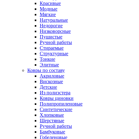
Красивые
Модные
Мягкие
Натуральные
Недорогие
Низковорсные
Пушистые
Ручной работы
Стираемые
Структурные
Тонкие
Элитные
Ковры по составу
Акриловые
Вискозные
Детские
Из полиэстера
Ковры циновки
Полипропиленовые
Синтетические
Хлопковые
Шерстяные
Ручной работы
Бамбуковые
Гобеленовые