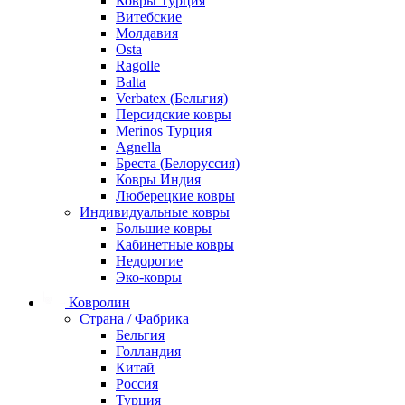
Ковры Турция
Витебские
Молдавия
Osta
Ragolle
Balta
Verbatex (Бельгия)
Персидские ковры
Merinos Турция
Agnella
Бреста (Белоруссия)
Ковры Индия
Люберецкие ковры
Индивидуальные ковры
Большие ковры
Кабинетные ковры
Недорогие
Эко-ковры
Ковролин
Страна / Фабрика
Бельгия
Голландия
Китай
Россия
Турция