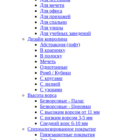
Для мечети
Для офиса
Для прихожей
Для спальни
Для улицы
Для учебных заведений
Дизайн ковролина
Абстракция (лофт)
В крапинку
В полоску
Мечеть
Однотонные
Ромб / Кубики
С кругами
С лилией
С узорами
Высота ворса
Безворсовые - Палас
Безворсовые - Циновки
С высоким ворсом от 11 мм
С низким ворсом 3-5 мм
Средний ворс 6-10 мм
Специализированное покрытие
Грязезащитные покрытия