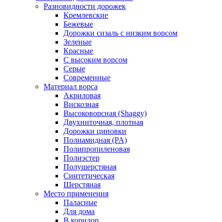
Разновидности дорожек
Кремлевские
Бежевые
Дорожки сизаль с низким ворсом
Зеленые
Красные
С высоким ворсом
Серые
Современные
Материал ворса
Акриловая
Вискозная
Высоковорсная (Shaggy)
Двухниточная, плотная
Дорожки циновки
Полиамидная (PA)
Полипропиленовая
Полиэстер
Полушерстяная
Синтетическая
Шерстяная
Место применения
Паласные
Для дома
В коридор