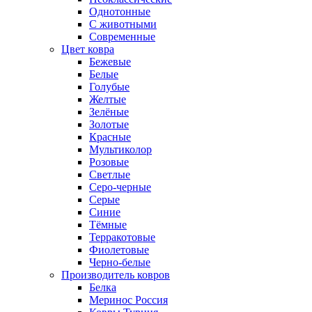
Однотонные
С животными
Современные
Цвет ковра
Бежевые
Белые
Голубые
Желтые
Зелёные
Золотые
Красные
Мультиколор
Розовые
Светлые
Серо-черные
Серые
Синие
Тёмные
Терракотовые
Фиолетовые
Черно-белые
Производитель ковров
Белка
Меринос Россия