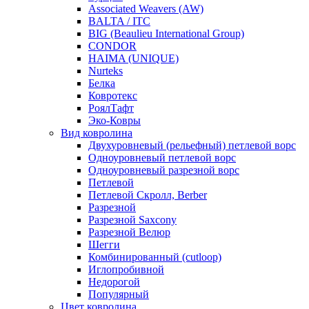
Associated Weavers (AW)
BALTA / ITC
BIG (Beaulieu International Group)
CONDOR
HAIMA (UNIQUE)
Nurteks
Белка
Ковротекс
РоялТафт
Эко-Ковры
Вид ковролина
Двухуровневый (рельефный) петлевой ворс
Одноуровневый петлевой ворс
Одноуровневый разрезной ворс
Петлевой
Петлевой Скролл, Berber
Разрезной
Разрезной Saxcony
Разрезной Велюр
Шегги
Комбинированный (cutloop)
Иглопробивной
Недорогой
Популярный
Цвет ковролина