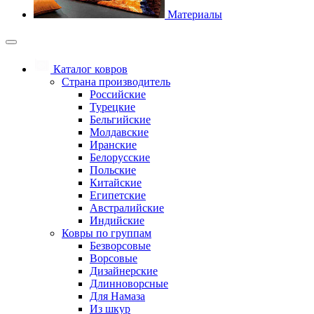
Материалы
Каталог ковров
Страна производитель
Российские
Турецкие
Бельгийские
Молдавские
Иранские
Белорусские
Польские
Китайские
Египетские
Австралийские
Индийские
Ковры по группам
Безворсовые
Ворсовые
Дизайнерские
Длинноворсные
Для Намаза
Из шкур