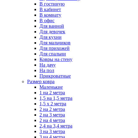
В гостиную
В кабинет
В комнату
В офис
Для ванной
Для девочек
Для кухни
Для мальчиков
Для прихожей
Для спальни
Ковры на стену
На дачу
На пол
Прикроватные
Размер ковра
Маленькие
1 на 2 метра
1,5 на 1,5 метра
1,5 х 2 метра
2 на 2 метра
2 на 3 метра
2 на 4 метра
2,4 на 3,4 метра
3 на 3 метра
3 на 4 метра