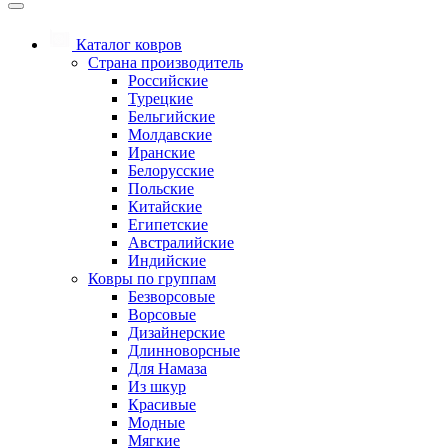
Каталог ковров
Страна производитель
Российские
Турецкие
Бельгийские
Молдавские
Иранские
Белорусские
Польские
Китайские
Египетские
Австралийские
Индийские
Ковры по группам
Безворсовые
Ворсовые
Дизайнерские
Длинноворсные
Для Намаза
Из шкур
Красивые
Модные
Мягкие