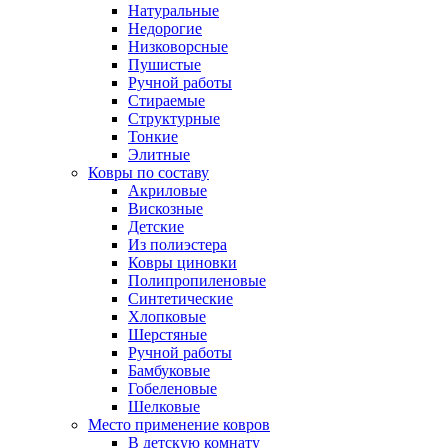
Натуральные
Недорогие
Низковорсные
Пушистые
Ручной работы
Стираемые
Структурные
Тонкие
Элитные
Ковры по составу
Акриловые
Вискозные
Детские
Из полиэстера
Ковры циновки
Полипропиленовые
Синтетические
Хлопковые
Шерстяные
Ручной работы
Бамбуковые
Гобеленовые
Шелковые
Место применение ковров
В детскую комнату