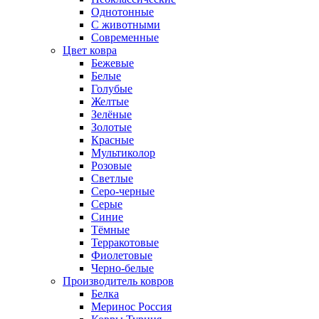
Однотонные
С животными
Современные
Цвет ковра
Бежевые
Белые
Голубые
Желтые
Зелёные
Золотые
Красные
Мультиколор
Розовые
Светлые
Серо-черные
Серые
Синие
Тёмные
Терракотовые
Фиолетовые
Черно-белые
Производитель ковров
Белка
Меринос Россия