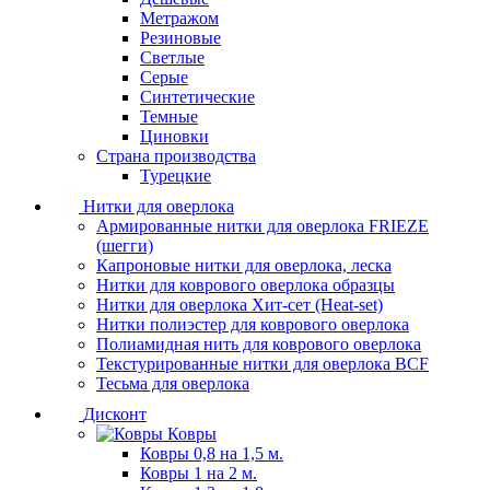
Метражом
Резиновые
Светлые
Серые
Синтетические
Темные
Циновки
Страна производства
Турецкие
Нитки для оверлока
Армированные нитки для оверлока FRIEZE
(шегги)
Капроновые нитки для оверлока, леска
Нитки для коврового оверлока образцы
Нитки для оверлока Хит-сет (Heat-set)
Нитки полиэстер для коврового оверлока
Полиамидная нить для коврового оверлока
Текстурированные нитки для оверлока BCF
Тесьма для оверлока
Дисконт
Ковры
Ковры 0,8 на 1,5 м.
Ковры 1 на 2 м.