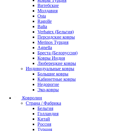
Ковры Турция
Витебские
Молдавия
Osta
Ragolle
Balta
Verbatex (Бельгия)
Персидские ковры
Merinos Турция
Agnella
Бреста (Белоруссия)
Ковры Индия
Люберецкие ковры
Индивидуальные ковры
Большие ковры
Кабинетные ковры
Недорогие
Эко-ковры
Ковролин
Страна / Фабрика
Бельгия
Голландия
Китай
Россия
Турция