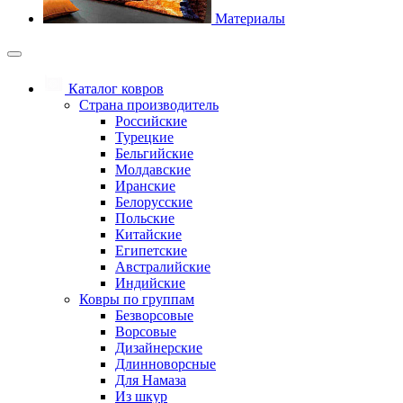
Материалы
Каталог ковров
Страна производитель
Российские
Турецкие
Бельгийские
Молдавские
Иранские
Белорусские
Польские
Китайские
Египетские
Австралийские
Индийские
Ковры по группам
Безворсовые
Ворсовые
Дизайнерские
Длинноворсные
Для Намаза
Из шкур