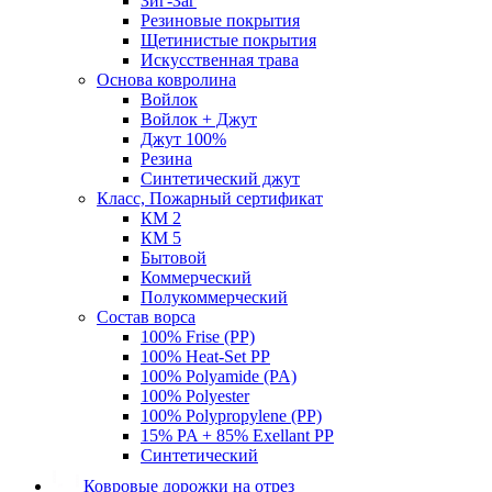
Зиг-Заг
Резиновые покрытия
Щетинистые покрытия
Искусственная трава
Основа ковролина
Войлок
Войлок + Джут
Джут 100%
Резина
Синтетический джут
Класс, Пожарный сертификат
КМ 2
КМ 5
Бытовой
Коммерческий
Полукоммерческий
Состав ворса
100% Frise (PP)
100% Heat-Set PP
100% Polyamide (PA)
100% Polyester
100% Polypropylene (PP)
15% PA + 85% Exellant PP
Синтетический
Ковровые дорожки на отрез