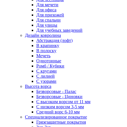
Для мечети
Для офиса
Для прихожей
Для спальни
Для улицы
Для учебных заведений
Дизайн ковролина
Абстракция (лофт)
В крапинку
В полоску
Мечеть
Однотонные
Ромб / Кубики
С кругами
С лилией
С узорами
Высота ворса
Безворсовые - Палас
Безворсовые - Циновки
С высоким ворсом от 11 мм
С низким ворсом 3-5 мм
Средний ворс 6-10 мм
Специализированное покрытие
Грязезащитные покрытия