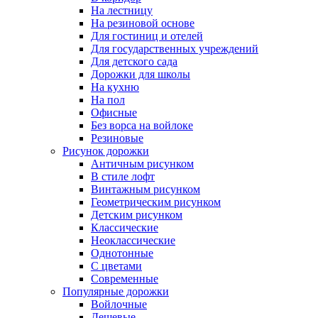
На лестницу
На резиновой основе
Для гостиниц и отелей
Для государственных учреждений
Для детского сада
Дорожки для школы
На кухню
На пол
Офисные
Без ворса на войлоке
Резиновые
Рисунок дорожки
Античным рисунком
В стиле лофт
Винтажным рисунком
Геометрическим рисунком
Детским рисунком
Классические
Неоклассические
Однотонные
С цветами
Современные
Популярные дорожки
Войлочные
Дешевые