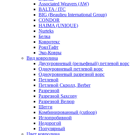
Associated Weavers (AW)
BALTA / ITC
BIG (Beaulieu International Group)
CONDOR
HAIMA (UNIQUE)
Nurteks
Белка
Ковротекс
РоялТафт
Эко-Ковры
Вид ковролина
Двухуровневый (рельефный) петлевой ворс
Одноуровневый петлевой ворс
Одноуровневый разрезной ворс
Петлевой
Петлевой Скролл, Berber
Разрезной
Разрезной Saxcony
Разрезной Велюр
Шегги
Комбинированный (cutloop)
Иглопробивной
Недорогой
Популярный
Цвет ковролина