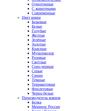
Однотонные
С животными
Современные
Цвет ковра
Бежевые
Белые
Голубые
Желтые
Зелёные
Золотые
Красные
Мультиколор
Розовые
Светлые
Серо-черные
Серые
Синие
Тёмные
Терракотовые
Фиолетовые
Черно-белые
Производитель ковров
Белка
Меринос Россия