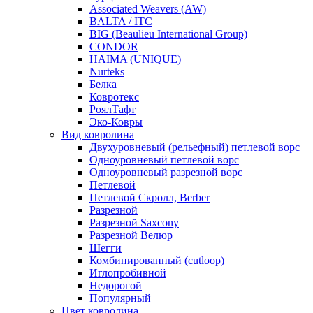
Associated Weavers (AW)
BALTA / ITC
BIG (Beaulieu International Group)
CONDOR
HAIMA (UNIQUE)
Nurteks
Белка
Ковротекс
РоялТафт
Эко-Ковры
Вид ковролина
Двухуровневый (рельефный) петлевой ворс
Одноуровневый петлевой ворс
Одноуровневый разрезной ворс
Петлевой
Петлевой Скролл, Berber
Разрезной
Разрезной Saxcony
Разрезной Велюр
Шегги
Комбинированный (cutloop)
Иглопробивной
Недорогой
Популярный
Цвет ковролина