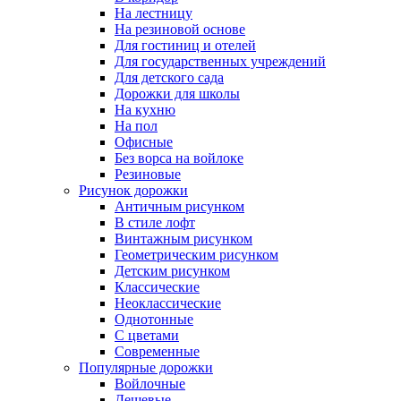
На лестницу
На резиновой основе
Для гостиниц и отелей
Для государственных учреждений
Для детского сада
Дорожки для школы
На кухню
На пол
Офисные
Без ворса на войлоке
Резиновые
Рисунок дорожки
Античным рисунком
В стиле лофт
Винтажным рисунком
Геометрическим рисунком
Детским рисунком
Классические
Неоклассические
Однотонные
С цветами
Современные
Популярные дорожки
Войлочные
Дешевые