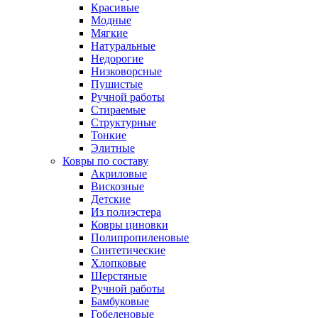
Красивые
Модные
Мягкие
Натуральные
Недорогие
Низковорсные
Пушистые
Ручной работы
Стираемые
Структурные
Тонкие
Элитные
Ковры по составу
Акриловые
Вискозные
Детские
Из полиэстера
Ковры циновки
Полипропиленовые
Синтетические
Хлопковые
Шерстяные
Ручной работы
Бамбуковые
Гобеленовые