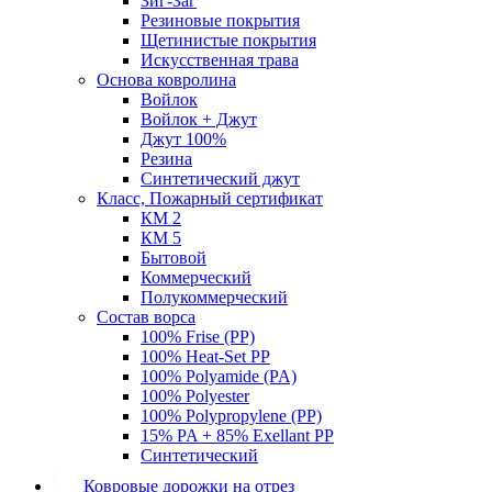
Зиг-Заг
Резиновые покрытия
Щетинистые покрытия
Искусственная трава
Основа ковролина
Войлок
Войлок + Джут
Джут 100%
Резина
Синтетический джут
Класс, Пожарный сертификат
КМ 2
КМ 5
Бытовой
Коммерческий
Полукоммерческий
Состав ворса
100% Frise (PP)
100% Heat-Set PP
100% Polyamide (PA)
100% Polyester
100% Polypropylene (PP)
15% PA + 85% Exellant PP
Синтетический
Ковровые дорожки на отрез