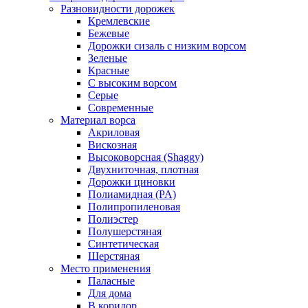
Разновидности дорожек
Кремлевские
Бежевые
Дорожки сизаль с низким ворсом
Зеленые
Красные
С высоким ворсом
Серые
Современные
Материал ворса
Акриловая
Вискозная
Высоковорсная (Shaggy)
Двухниточная, плотная
Дорожки циновки
Полиамидная (PA)
Полипропиленовая
Полиэстер
Полушерстяная
Синтетическая
Шерстяная
Место применения
Паласные
Для дома
В коридор