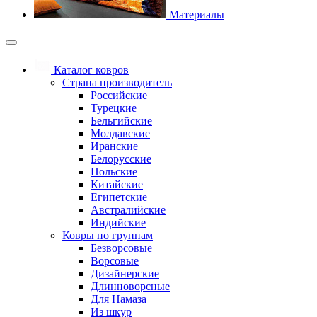
Материалы
Каталог ковров
Страна производитель
Российские
Турецкие
Бельгийские
Молдавские
Иранские
Белорусские
Польские
Китайские
Египетские
Австралийские
Индийские
Ковры по группам
Безворсовые
Ворсовые
Дизайнерские
Длинноворсные
Для Намаза
Из шкур