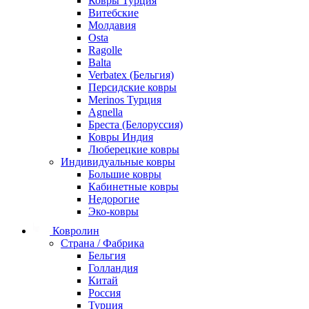
Ковры Турция
Витебские
Молдавия
Osta
Ragolle
Balta
Verbatex (Бельгия)
Персидские ковры
Merinos Турция
Agnella
Бреста (Белоруссия)
Ковры Индия
Люберецкие ковры
Индивидуальные ковры
Большие ковры
Кабинетные ковры
Недорогие
Эко-ковры
Ковролин
Страна / Фабрика
Бельгия
Голландия
Китай
Россия
Турция