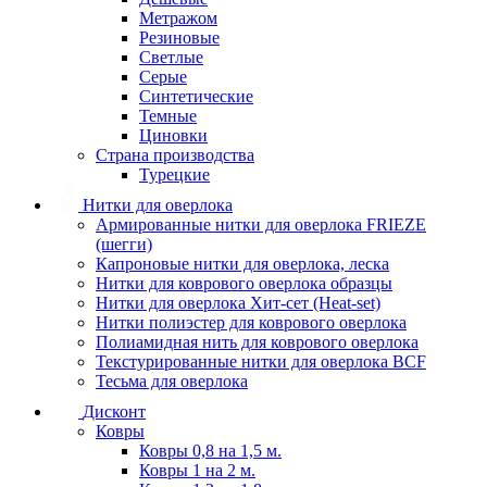
Метражом
Резиновые
Светлые
Серые
Синтетические
Темные
Циновки
Страна производства
Турецкие
Нитки для оверлока
Армированные нитки для оверлока FRIEZE
(шегги)
Капроновые нитки для оверлока, леска
Нитки для коврового оверлока образцы
Нитки для оверлока Хит-сет (Heat-set)
Нитки полиэстер для коврового оверлока
Полиамидная нить для коврового оверлока
Текстурированные нитки для оверлока BCF
Тесьма для оверлока
Дисконт
Ковры
Ковры 0,8 на 1,5 м.
Ковры 1 на 2 м.