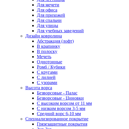
Для мечети
Для офиса
Для прихожей
Для спальни
Для улицы
Для учебных заведений
Дизайн ковролина
Абстракция (лофт)
В крапинку
В полоску
Мечеть
Однотонные
Ромб / Кубики
С кругами
С лилией
С узорами
Высота ворса
Безворсовые - Палас
Безворсовые - Циновки
С высоким ворсом от 11 мм
С низким ворсом 3-5 мм
Средний ворс 6-10 мм
Специализированное покрытие
Грязезащитные покрытия