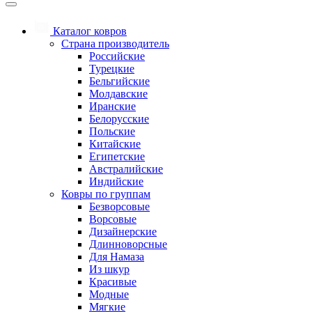
Каталог ковров
Страна производитель
Российские
Турецкие
Бельгийские
Молдавские
Иранские
Белорусские
Польские
Китайские
Египетские
Австралийские
Индийские
Ковры по группам
Безворсовые
Ворсовые
Дизайнерские
Длинноворсные
Для Намаза
Из шкур
Красивые
Модные
Мягкие