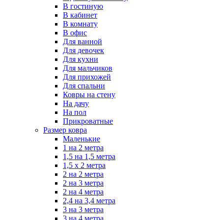
В гостиную
В кабинет
В комнату
В офис
Для ванной
Для девочек
Для кухни
Для мальчиков
Для прихожей
Для спальни
Ковры на стену
На дачу
На пол
Прикроватные
Размер ковра
Маленькие
1 на 2 метра
1,5 на 1,5 метра
1,5 х 2 метра
2 на 2 метра
2 на 3 метра
2 на 4 метра
2,4 на 3,4 метра
3 на 3 метра
3 на 4 метра