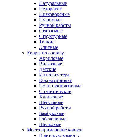
Натуральные
Недорогие
Низковорсные
Пушистые
Ручной работы
Стираемые
Структурные
Тонкие
Элитные
Ковры по составу
Акриловые
Вискозные
Детские
Из полиэстера
Ковры циновки
Полипропиленовые
Синтетические
Хлопковые
Шерстяные
Ручной работы
Бамбуковые
Гобеленовые
Шелковые
Место применение ковров
В детскую комнату