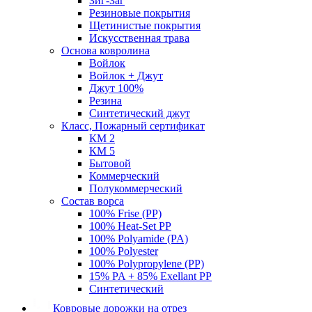
Зиг-Заг
Резиновые покрытия
Щетинистые покрытия
Искусственная трава
Основа ковролина
Войлок
Войлок + Джут
Джут 100%
Резина
Синтетический джут
Класс, Пожарный сертификат
КМ 2
КМ 5
Бытовой
Коммерческий
Полукоммерческий
Состав ворса
100% Frise (PP)
100% Heat-Set PP
100% Polyamide (PA)
100% Polyester
100% Polypropylene (PP)
15% PA + 85% Exellant PP
Синтетический
Ковровые дорожки на отрез