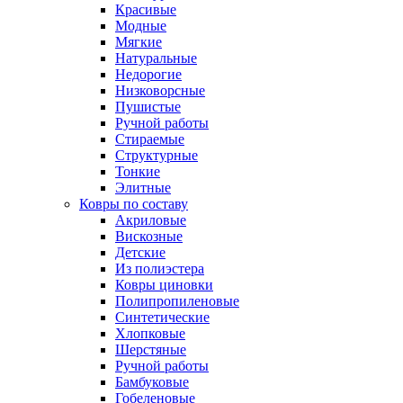
Красивые
Модные
Мягкие
Натуральные
Недорогие
Низковорсные
Пушистые
Ручной работы
Стираемые
Структурные
Тонкие
Элитные
Ковры по составу
Акриловые
Вискозные
Детские
Из полиэстера
Ковры циновки
Полипропиленовые
Синтетические
Хлопковые
Шерстяные
Ручной работы
Бамбуковые
Гобеленовые