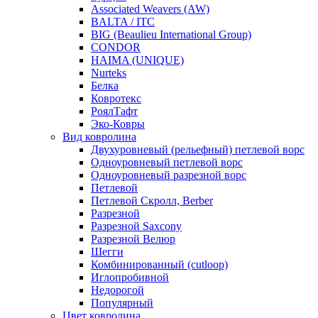
Associated Weavers (AW)
BALTA / ITC
BIG (Beaulieu International Group)
CONDOR
HAIMA (UNIQUE)
Nurteks
Белка
Ковротекс
РоялТафт
Эко-Ковры
Вид ковролина
Двухуровневый (рельефный) петлевой ворс
Одноуровневый петлевой ворс
Одноуровневый разрезной ворс
Петлевой
Петлевой Скролл, Berber
Разрезной
Разрезной Saxcony
Разрезной Велюр
Шегги
Комбинированный (cutloop)
Иглопробивной
Недорогой
Популярный
Цвет ковролина