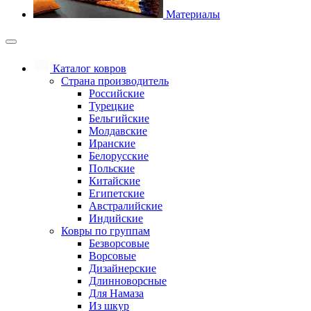
Материалы
Каталог ковров
Страна производитель
Российские
Турецкие
Бельгийские
Молдавские
Иранские
Белорусские
Польские
Китайские
Египетские
Австралийские
Индийские
Ковры по группам
Безворсовые
Ворсовые
Дизайнерские
Длинноворсные
Для Намаза
Из шкур