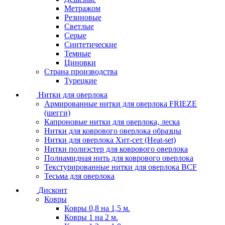
Метражом
Резиновые
Светлые
Серые
Синтетические
Темные
Циновки
Страна производства
Турецкие
Нитки для оверлока
Армированные нитки для оверлока FRIEZE
(шегги)
Капроновые нитки для оверлока, леска
Нитки для коврового оверлока образцы
Нитки для оверлока Хит-сет (Heat-set)
Нитки полиэстер для коврового оверлока
Полиамидная нить для коврового оверлока
Текстурированные нитки для оверлока BCF
Тесьма для оверлока
Дисконт
Ковры
Ковры 0,8 на 1,5 м.
Ковры 1 на 2 м.