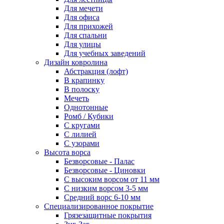
Для мечети
Для офиса
Для прихожей
Для спальни
Для улицы
Для учебных заведений
Дизайн ковролина
Абстракция (лофт)
В крапинку
В полоску
Мечеть
Однотонные
Ромб / Кубики
С кругами
С лилией
С узорами
Высота ворса
Безворсовые - Палас
Безворсовые - Циновки
С высоким ворсом от 11 мм
С низким ворсом 3-5 мм
Средний ворс 6-10 мм
Специализированное покрытие
Грязезащитные покрытия