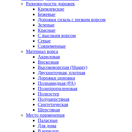
Разновидности дорожек
Кремлевские
Бежевые
Дорожки сизаль с низким ворсом
Зеленые
Красные
С высоким ворсом
Серые
Современные
Материал ворса
Акриловая
Вискозная
Высоковорсная (Shaggy)
Двухниточная, плотная
Дорожки циновки
Полиамидная (PA)
Полипропиленовая
Полиэстер
Полушерстяная
Синтетическая
Шерстяная
Место применения
Паласные
Для дома
В коридор