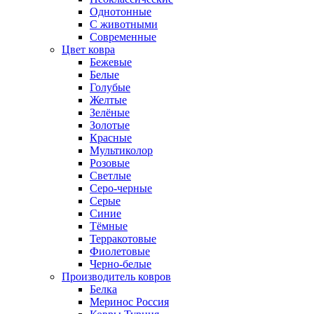
Однотонные
С животными
Современные
Цвет ковра
Бежевые
Белые
Голубые
Желтые
Зелёные
Золотые
Красные
Мультиколор
Розовые
Светлые
Серо-черные
Серые
Синие
Тёмные
Терракотовые
Фиолетовые
Черно-белые
Производитель ковров
Белка
Меринос Россия