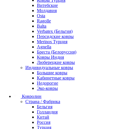
Ковры Турция
Витебские
Молдавия
Osta
Ragolle
Balta
Verbatex (Бельгия)
Персидские ковры
Merinos Турция
Agnella
Бреста (Белоруссия)
Ковры Индия
Люберецкие ковры
Индивидуальные ковры
Большие ковры
Кабинетные ковры
Недорогие
Эко-ковры
Ковролин
Страна / Фабрика
Бельгия
Голландия
Китай
Россия
Турция