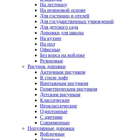
На лестницу
На резиновой основе
Для гостиниц и отелей
Для государственных учреждений
Для детского сада
Дорожки для школы
На кухню
На пол
Офисные
Без ворса на войлоке
Резиновые
Рисунок дорожки
Античным рисунком
В стиле лофт
Винтажным рисунком
Геометрическим рисунком
Детским рисунком
Классические
Неоклассические
Однотонные
С цветами
Современные
Популярные дорожки
Войлочные
Дешевые