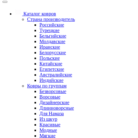
Каталог ковров
Страна производитель
Российские
Турецкие
Бельгийские
Молдавские
Иранские
Белорусские
Польские
Китайские
Египетские
Австралийские
Индийские
Ковры по группам
Безворсовые
Ворсовые
Дизайнерские
Длинноворсные
Для Намаза
Из шкур
Красивые
Модные
Мягкие