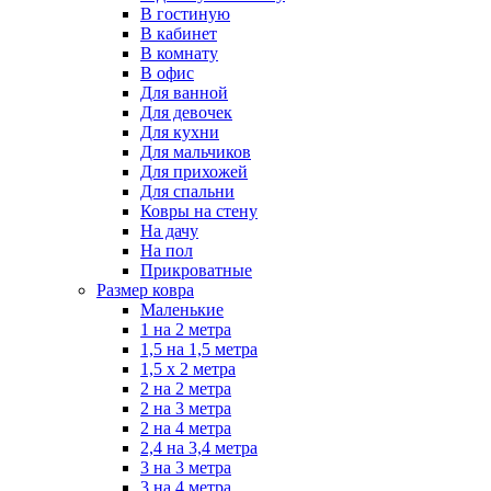
В гостиную
В кабинет
В комнату
В офис
Для ванной
Для девочек
Для кухни
Для мальчиков
Для прихожей
Для спальни
Ковры на стену
На дачу
На пол
Прикроватные
Размер ковра
Маленькие
1 на 2 метра
1,5 на 1,5 метра
1,5 х 2 метра
2 на 2 метра
2 на 3 метра
2 на 4 метра
2,4 на 3,4 метра
3 на 3 метра
3 на 4 метра