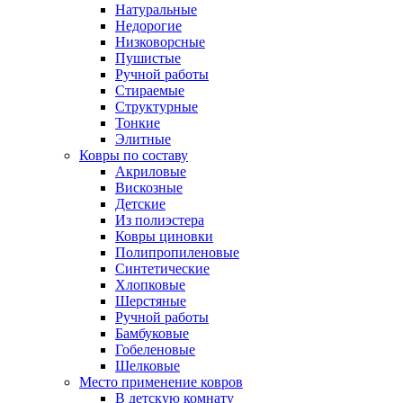
Натуральные
Недорогие
Низковорсные
Пушистые
Ручной работы
Стираемые
Структурные
Тонкие
Элитные
Ковры по составу
Акриловые
Вискозные
Детские
Из полиэстера
Ковры циновки
Полипропиленовые
Синтетические
Хлопковые
Шерстяные
Ручной работы
Бамбуковые
Гобеленовые
Шелковые
Место применение ковров
В детскую комнату