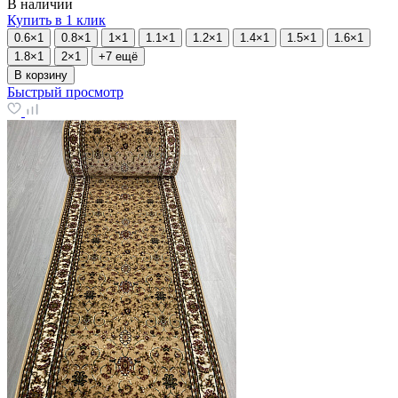
В наличии
Купить в 1 клик
0.6×1
0.8×1
1×1
1.1×1
1.2×1
1.4×1
1.5×1
1.6×1
1.8×1
2×1
+7 ещё
В корзину
Быстрый просмотр