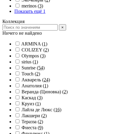
merinos
(3)
Показать ещё 1
Коллекция
×
Ничего не найдено
ARMINA
(1)
COLIZEY
(2)
Olympos
(3)
sirius
(1)
Sunrise
(54)
Touch
(2)
Акварель
(24)
Анатолия
(1)
Веранда (Циновка)
(2)
Каскад
(3)
Круиз
(1)
Лайла де Люкс
(16)
Лакшери
(2)
Теразза
(2)
Фиеста
(9)
Флурлюкс
(1)