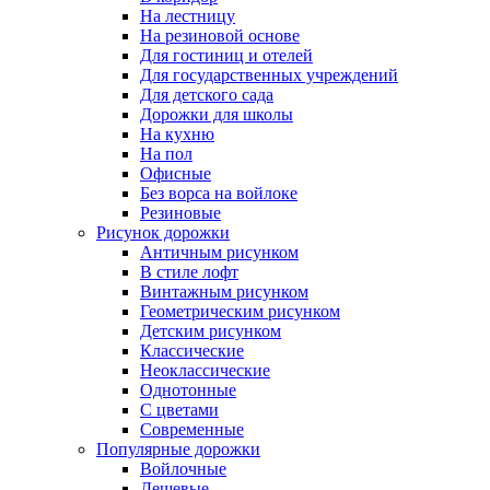
На лестницу
На резиновой основе
Для гостиниц и отелей
Для государственных учреждений
Для детского сада
Дорожки для школы
На кухню
На пол
Офисные
Без ворса на войлоке
Резиновые
Рисунок дорожки
Античным рисунком
В стиле лофт
Винтажным рисунком
Геометрическим рисунком
Детским рисунком
Классические
Неоклассические
Однотонные
С цветами
Современные
Популярные дорожки
Войлочные
Дешевые