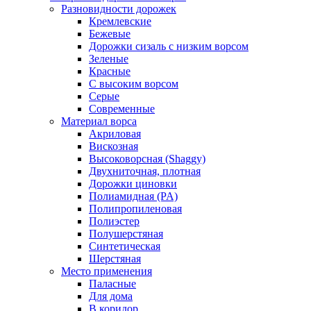
Разновидности дорожек
Кремлевские
Бежевые
Дорожки сизаль с низким ворсом
Зеленые
Красные
С высоким ворсом
Серые
Современные
Материал ворса
Акриловая
Вискозная
Высоковорсная (Shaggy)
Двухниточная, плотная
Дорожки циновки
Полиамидная (PA)
Полипропиленовая
Полиэстер
Полушерстяная
Синтетическая
Шерстяная
Место применения
Паласные
Для дома
В коридор