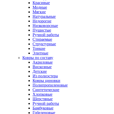
Красивые
Модные
Мягкие
Натуральные
Недорогие
Низковорсные
Пушистые
Ручной работы
Стираемые
Структурные
Тонкие
Элитные
Ковры по составу
Акриловые
Вискозные
Детские
Из полиэстера
Ковры циновки
Полипропиленовые
Синтетические
Хлопковые
Шерстяные
Ручной работы
Бамбуковые
Гобеленовые