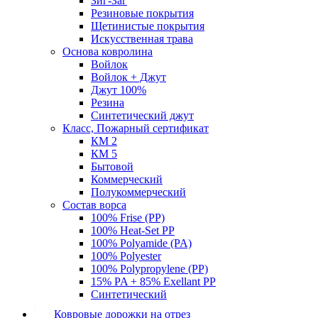
Зиг-Заг
Резиновые покрытия
Щетинистые покрытия
Искусственная трава
Основа ковролина
Войлок
Войлок + Джут
Джут 100%
Резина
Синтетический джут
Класс, Пожарный сертификат
КМ 2
КМ 5
Бытовой
Коммерческий
Полукоммерческий
Состав ворса
100% Frise (PP)
100% Heat-Set PP
100% Polyamide (PA)
100% Polyester
100% Polypropylene (PP)
15% PA + 85% Exellant PP
Синтетический
Ковровые дорожки на отрез