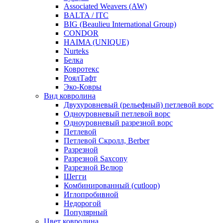
Associated Weavers (AW)
BALTA / ITC
BIG (Beaulieu International Group)
CONDOR
HAIMA (UNIQUE)
Nurteks
Белка
Ковротекс
РоялТафт
Эко-Ковры
Вид ковролина
Двухуровневый (рельефный) петлевой ворс
Одноуровневый петлевой ворс
Одноуровневый разрезной ворс
Петлевой
Петлевой Скролл, Berber
Разрезной
Разрезной Saxcony
Разрезной Велюр
Шегги
Комбинированный (cutloop)
Иглопробивной
Недорогой
Популярный
Цвет ковролина