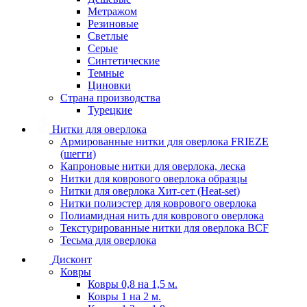
Метражом
Резиновые
Светлые
Серые
Синтетические
Темные
Циновки
Страна производства
Турецкие
Нитки для оверлока
Армированные нитки для оверлока FRIEZE
(шегги)
Капроновые нитки для оверлока, леска
Нитки для коврового оверлока образцы
Нитки для оверлока Хит-сет (Heat-set)
Нитки полиэстер для коврового оверлока
Полиамидная нить для коврового оверлока
Текстурированные нитки для оверлока BCF
Тесьма для оверлока
Дисконт
Ковры
Ковры 0,8 на 1,5 м.
Ковры 1 на 2 м.