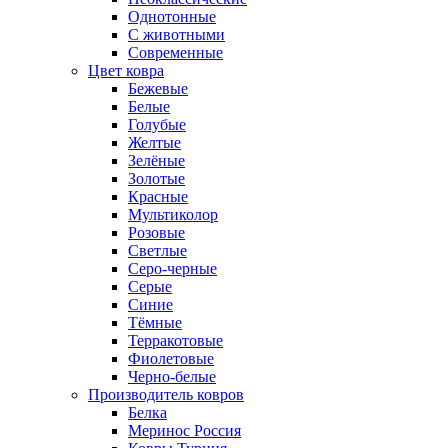
Однотонные
С животными
Современные
Цвет ковра
Бежевые
Белые
Голубые
Желтые
Зелёные
Золотые
Красные
Мультиколор
Розовые
Светлые
Серо-черные
Серые
Синие
Тёмные
Терракотовые
Фиолетовые
Черно-белые
Производитель ковров
Белка
Меринос Россия