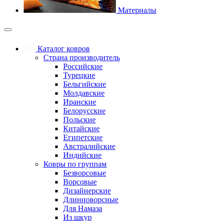
Материалы
Каталог ковров
Страна производитель
Российские
Турецкие
Бельгийские
Молдавские
Иранские
Белорусские
Польские
Китайские
Египетские
Австралийские
Индийские
Ковры по группам
Безворсовые
Ворсовые
Дизайнерские
Длинноворсные
Для Намаза
Из шкур