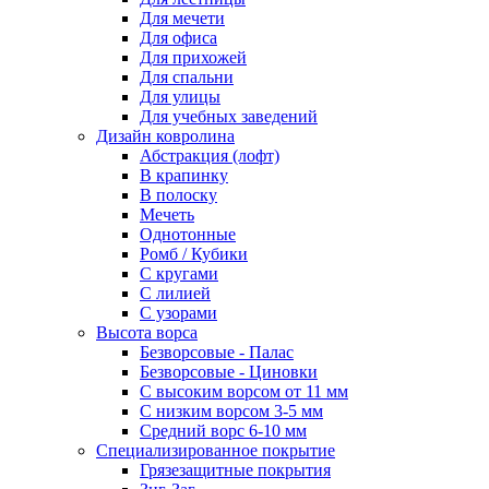
Для мечети
Для офиса
Для прихожей
Для спальни
Для улицы
Для учебных заведений
Дизайн ковролина
Абстракция (лофт)
В крапинку
В полоску
Мечеть
Однотонные
Ромб / Кубики
С кругами
С лилией
С узорами
Высота ворса
Безворсовые - Палас
Безворсовые - Циновки
С высоким ворсом от 11 мм
С низким ворсом 3-5 мм
Средний ворс 6-10 мм
Специализированное покрытие
Грязезащитные покрытия