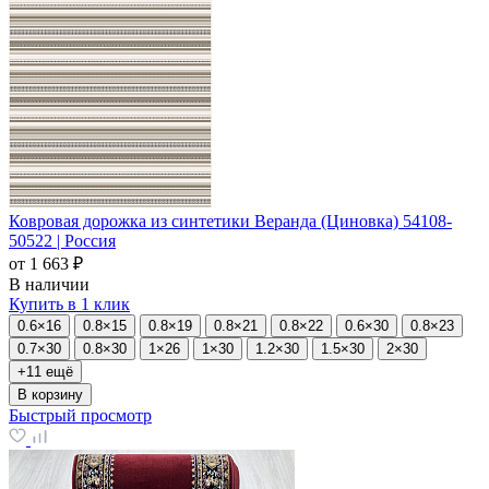
Ковровая дорожка из синтетики Веранда (Циновка) 54108-
50522 | Россия
от
1 663 ₽
В наличии
Купить в 1 клик
0.6×16
0.8×15
0.8×19
0.8×21
0.8×22
0.6×30
0.8×23
0.7×30
0.8×30
1×26
1×30
1.2×30
1.5×30
2×30
+11 ещё
В корзину
Быстрый просмотр