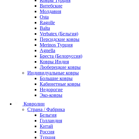
Ковры Турция
Витебские
Молдавия
Osta
Ragolle
Balta
Verbatex (Бельгия)
Персидские ковры
Merinos Турция
Agnella
Бреста (Белоруссия)
Ковры Индия
Люберецкие ковры
Индивидуальные ковры
Большие ковры
Кабинетные ковры
Недорогие
Эко-ковры
Ковролин
Страна / Фабрика
Бельгия
Голландия
Китай
Россия
Турция