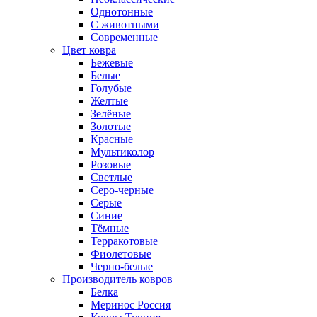
Однотонные
С животными
Современные
Цвет ковра
Бежевые
Белые
Голубые
Желтые
Зелёные
Золотые
Красные
Мультиколор
Розовые
Светлые
Серо-черные
Серые
Синие
Тёмные
Терракотовые
Фиолетовые
Черно-белые
Производитель ковров
Белка
Меринос Россия