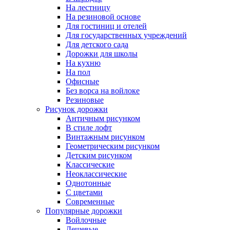
На лестницу
На резиновой основе
Для гостиниц и отелей
Для государственных учреждений
Для детского сада
Дорожки для школы
На кухню
На пол
Офисные
Без ворса на войлоке
Резиновые
Рисунок дорожки
Античным рисунком
В стиле лофт
Винтажным рисунком
Геометрическим рисунком
Детским рисунком
Классические
Неоклассические
Однотонные
С цветами
Современные
Популярные дорожки
Войлочные
Дешевые