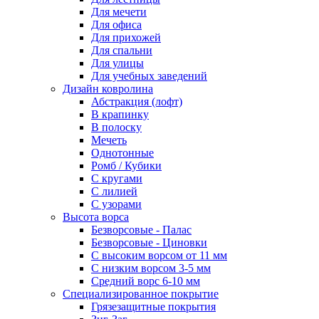
Для мечети
Для офиса
Для прихожей
Для спальни
Для улицы
Для учебных заведений
Дизайн ковролина
Абстракция (лофт)
В крапинку
В полоску
Мечеть
Однотонные
Ромб / Кубики
С кругами
С лилией
С узорами
Высота ворса
Безворсовые - Палас
Безворсовые - Циновки
С высоким ворсом от 11 мм
С низким ворсом 3-5 мм
Средний ворс 6-10 мм
Специализированное покрытие
Грязезащитные покрытия