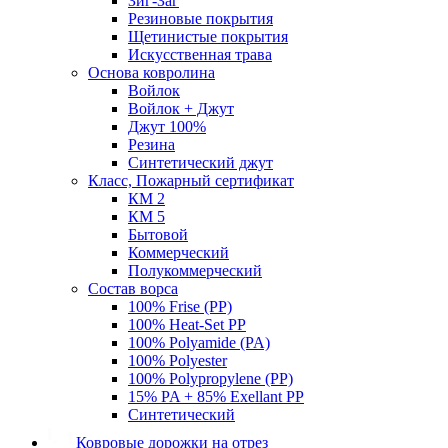
Зиг-Заг
Резиновые покрытия
Щетинистые покрытия
Искусственная трава
Основа ковролина
Войлок
Войлок + Джут
Джут 100%
Резина
Синтетический джут
Класс, Пожарный сертификат
КМ 2
КМ 5
Бытовой
Коммерческий
Полукоммерческий
Состав ворса
100% Frise (PP)
100% Heat-Set PP
100% Polyamide (PA)
100% Polyester
100% Polypropylene (PP)
15% PA + 85% Exellant PP
Синтетический
Ковровые дорожки на отрез