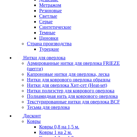
Метражом
Резиновые
Светлые
Серые
Синтетические
Темные
Циновки
Страна производства
Турецкие
Нитки для оверлока
Армированные нитки для оверлока FRIEZE
(шегги)
Капроновые нитки для оверлока, леска
Нитки для коврового оверлока образцы
Нитки для оверлока Хит-сет (Heat-set)
Нитки полиэстер для коврового оверлока
Полиамидная нить для коврового оверлока
Текстурированные нитки для оверлока BCF
Тесьма для оверлока
Дисконт
Ковры
Ковры 0,8 на 1,5 м.
Ковры 1 на 2 м.