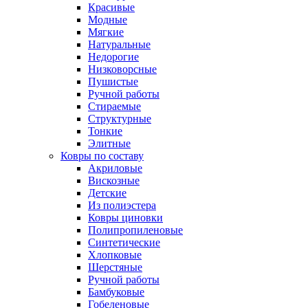
Красивые
Модные
Мягкие
Натуральные
Недорогие
Низковорсные
Пушистые
Ручной работы
Стираемые
Структурные
Тонкие
Элитные
Ковры по составу
Акриловые
Вискозные
Детские
Из полиэстера
Ковры циновки
Полипропиленовые
Синтетические
Хлопковые
Шерстяные
Ручной работы
Бамбуковые
Гобеленовые