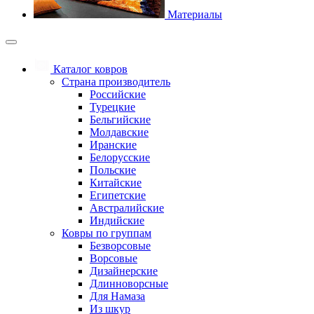
Материалы
Каталог ковров
Страна производитель
Российские
Турецкие
Бельгийские
Молдавские
Иранские
Белорусские
Польские
Китайские
Египетские
Австралийские
Индийские
Ковры по группам
Безворсовые
Ворсовые
Дизайнерские
Длинноворсные
Для Намаза
Из шкур