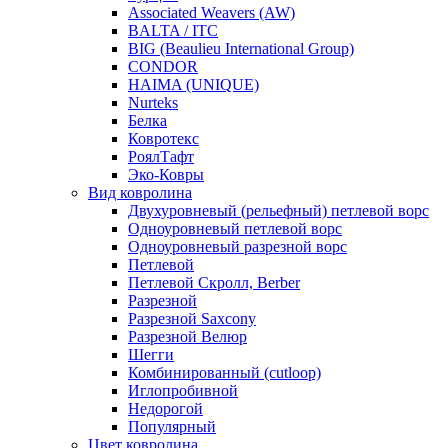
Associated Weavers (AW)
BALTA / ITC
BIG (Beaulieu International Group)
CONDOR
HAIMA (UNIQUE)
Nurteks
Белка
Ковротекс
РоялТафт
Эко-Ковры
Вид ковролина
Двухуровневый (рельефный) петлевой ворс
Одноуровневый петлевой ворс
Одноуровневый разрезной ворс
Петлевой
Петлевой Скролл, Berber
Разрезной
Разрезной Saxcony
Разрезной Велюр
Шегги
Комбинированный (cutloop)
Иглопробивной
Недорогой
Популярный
Цвет ковролина