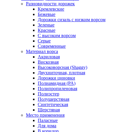
Разновидности дорожек
Кремлевские
Бежевые
Дорожки сизаль с низким ворсом
Зеленые
Красные
С высоким ворсом
Серые
Современные
Материал ворса
Акриловая
Вискозная
Высоковорсная (Shaggy)
Двухниточная, плотная
Дорожки циновки
Полиамидная (PA)
Полипропиленовая
Полиэстер
Полушерстяная
Синтетическая
Шерстяная
Место применения
Паласные
Для дома
В коридор