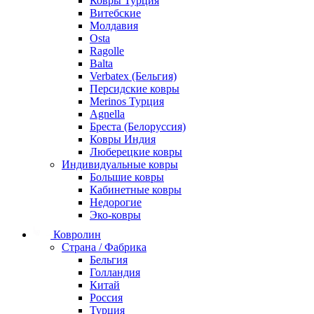
Ковры Турция
Витебские
Молдавия
Osta
Ragolle
Balta
Verbatex (Бельгия)
Персидские ковры
Merinos Турция
Agnella
Бреста (Белоруссия)
Ковры Индия
Люберецкие ковры
Индивидуальные ковры
Большие ковры
Кабинетные ковры
Недорогие
Эко-ковры
Ковролин
Страна / Фабрика
Бельгия
Голландия
Китай
Россия
Турция