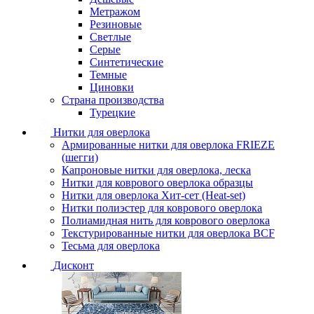
Метражом
Резиновые
Светлые
Серые
Синтетические
Темные
Циновки
Страна производства
Турецкие
Нитки для оверлока
Армированные нитки для оверлока FRIEZE
(шегги)
Капроновые нитки для оверлока, леска
Нитки для коврового оверлока образцы
Нитки для оверлока Хит-сет (Heat-set)
Нитки полиэстер для коврового оверлока
Полиамидная нить для коврового оверлока
Текстурированные нитки для оверлока BCF
Тесьма для оверлока
Дисконт