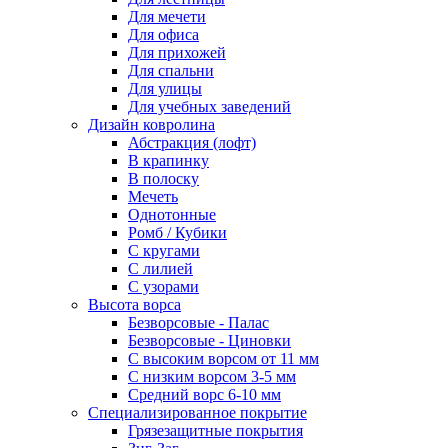
Для мечети
Для офиса
Для прихожей
Для спальни
Для улицы
Для учебных заведений
Дизайн ковролина
Абстракция (лофт)
В крапинку
В полоску
Мечеть
Однотонные
Ромб / Кубики
С кругами
С лилией
С узорами
Высота ворса
Безворсовые - Палас
Безворсовые - Циновки
С высоким ворсом от 11 мм
С низким ворсом 3-5 мм
Средний ворс 6-10 мм
Специализированное покрытие
Грязезащитные покрытия