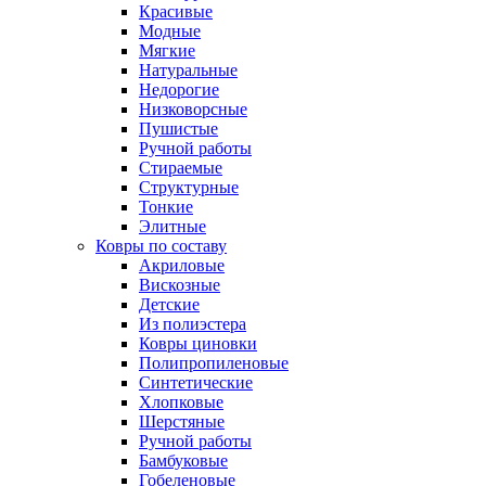
Красивые
Модные
Мягкие
Натуральные
Недорогие
Низковорсные
Пушистые
Ручной работы
Стираемые
Структурные
Тонкие
Элитные
Ковры по составу
Акриловые
Вискозные
Детские
Из полиэстера
Ковры циновки
Полипропиленовые
Синтетические
Хлопковые
Шерстяные
Ручной работы
Бамбуковые
Гобеленовые