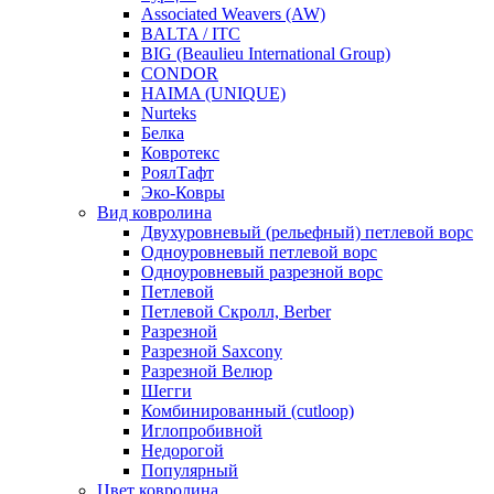
Associated Weavers (AW)
BALTA / ITC
BIG (Beaulieu International Group)
CONDOR
HAIMA (UNIQUE)
Nurteks
Белка
Ковротекс
РоялТафт
Эко-Ковры
Вид ковролина
Двухуровневый (рельефный) петлевой ворс
Одноуровневый петлевой ворс
Одноуровневый разрезной ворс
Петлевой
Петлевой Скролл, Berber
Разрезной
Разрезной Saxcony
Разрезной Велюр
Шегги
Комбинированный (cutloop)
Иглопробивной
Недорогой
Популярный
Цвет ковролина