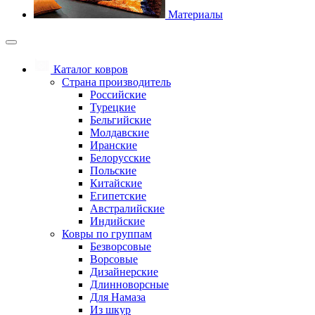
Материалы
Каталог ковров
Страна производитель
Российские
Турецкие
Бельгийские
Молдавские
Иранские
Белорусские
Польские
Китайские
Египетские
Австралийские
Индийские
Ковры по группам
Безворсовые
Ворсовые
Дизайнерские
Длинноворсные
Для Намаза
Из шкур