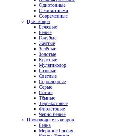
Однотонные
С животными
Современные
Цвет ковра
Бежевые
Белые
Голубые
Желтые
Зелёные
Золотые
Красные
Мультиколор
Розовые
Светлые
Серо-черные
Серые
Синие
Тёмные
Терракотовые
Фиолетовые
Черно-белые
Производитель ковров
Белка
Меринос Россия