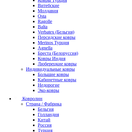
Ковры Турция
Витебские
Молдавия
Osta
Ragolle
Balta
Verbatex (Бельгия)
Персидские ковры
Merinos Турция
Agnella
Бреста (Белоруссия)
Ковры Индия
Люберецкие ковры
Индивидуальные ковры
Большие ковры
Кабинетные ковры
Недорогие
Эко-ковры
Ковролин
Страна / Фабрика
Бельгия
Голландия
Китай
Россия
Турция