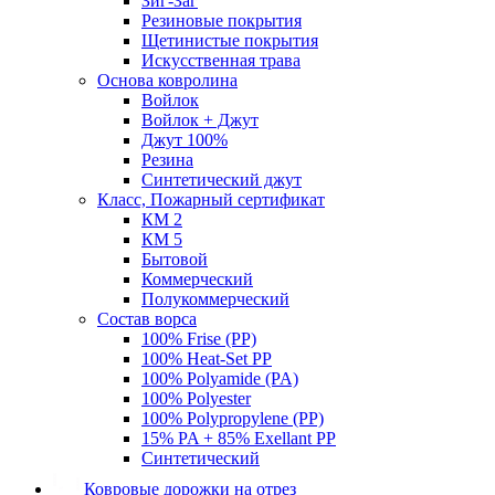
Зиг-Заг
Резиновые покрытия
Щетинистые покрытия
Искусственная трава
Основа ковролина
Войлок
Войлок + Джут
Джут 100%
Резина
Синтетический джут
Класс, Пожарный сертификат
КМ 2
КМ 5
Бытовой
Коммерческий
Полукоммерческий
Состав ворса
100% Frise (PP)
100% Heat-Set PP
100% Polyamide (PA)
100% Polyester
100% Polypropylene (PP)
15% PA + 85% Exellant PP
Синтетический
Ковровые дорожки на отрез