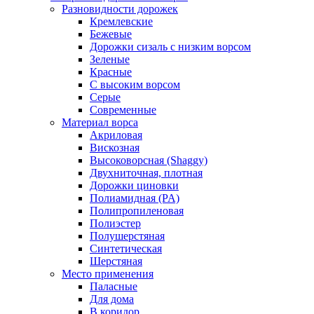
Разновидности дорожек
Кремлевские
Бежевые
Дорожки сизаль с низким ворсом
Зеленые
Красные
С высоким ворсом
Серые
Современные
Материал ворса
Акриловая
Вискозная
Высоковорсная (Shaggy)
Двухниточная, плотная
Дорожки циновки
Полиамидная (PA)
Полипропиленовая
Полиэстер
Полушерстяная
Синтетическая
Шерстяная
Место применения
Паласные
Для дома
В коридор