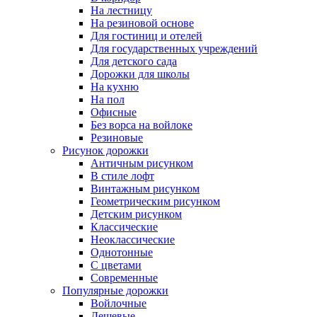
На лестницу
На резиновой основе
Для гостиниц и отелей
Для государственных учреждений
Для детского сада
Дорожки для школы
На кухню
На пол
Офисные
Без ворса на войлоке
Резиновые
Рисунок дорожки
Античным рисунком
В стиле лофт
Винтажным рисунком
Геометрическим рисунком
Детским рисунком
Классические
Неоклассические
Однотонные
С цветами
Современные
Популярные дорожки
Войлочные
Дешевые