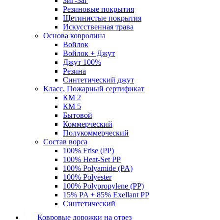
Зиг-Заг
Резиновые покрытия
Щетинистые покрытия
Искусственная трава
Основа ковролина
Войлок
Войлок + Джут
Джут 100%
Резина
Синтетический джут
Класс, Пожарный сертификат
КМ 2
КМ 5
Бытовой
Коммерческий
Полукоммерческий
Состав ворса
100% Frise (PP)
100% Heat-Set PP
100% Polyamide (PA)
100% Polyester
100% Polypropylene (PP)
15% PA + 85% Exellant PP
Синтетический
Ковровые дорожки на отрез