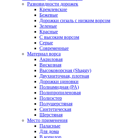
Разновидности дорожек
Кремлевские
Бежевые
Дорожки сизаль с низким ворсом
Зеленые
Красные
С высоким ворсом
Серые
Современные
Материал ворса
Акриловая
Вискозная
Высоковорсная (Shaggy)
Двухниточная, плотная
Дорожки циновки
Полиамидная (PA)
Полипропиленовая
Полиэстер
Полушерстяная
Синтетическая
Шерстяная
Место применения
Паласные
Для дома
В коридор