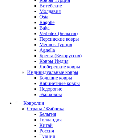
Ковры Турция
Витебские
Молдавия
Osta
Ragolle
Balta
Verbatex (Бельгия)
Персидские ковры
Merinos Турция
Agnella
Бреста (Белоруссия)
Ковры Индия
Люберецкие ковры
Индивидуальные ковры
Большие ковры
Кабинетные ковры
Недорогие
Эко-ковры
Ковролин
Страна / Фабрика
Бельгия
Голландия
Китай
Россия
Турция