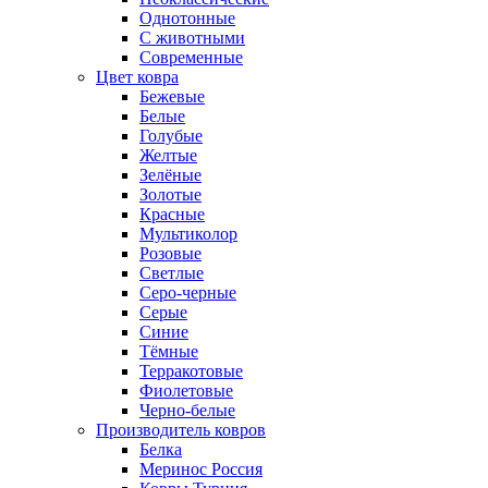
Однотонные
С животными
Современные
Цвет ковра
Бежевые
Белые
Голубые
Желтые
Зелёные
Золотые
Красные
Мультиколор
Розовые
Светлые
Серо-черные
Серые
Синие
Тёмные
Терракотовые
Фиолетовые
Черно-белые
Производитель ковров
Белка
Меринос Россия