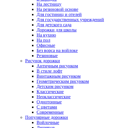
На лестницу
На резиновой основе
Для гостиниц и отелей
Для государственных учреждений
Для детского сада
Дорожки для школы
На кухню
На пол
Офисные
Без ворса на войлоке
Резиновые
Рисунок дорожки
Античным рисунком
В стиле лофт
Винтажным рисунком
Геометрическим рисунком
Детским рисунком
Классические
Неоклассические
Однотонные
С цветами
Современные
Популярные дорожки
Войлочные
Дешевые