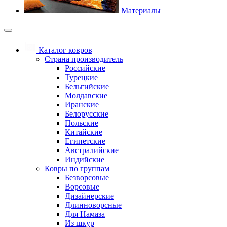
Материалы
Каталог ковров
Страна производитель
Российские
Турецкие
Бельгийские
Молдавские
Иранские
Белорусские
Польские
Китайские
Египетские
Австралийские
Индийские
Ковры по группам
Безворсовые
Ворсовые
Дизайнерские
Длинноворсные
Для Намаза
Из шкур