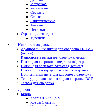
Метражом
Резиновые
Светлые
Серые
Синтетические
Темные
Циновки
Страна производства
Турецкие
Нитки для оверлока
Армированные нитки для оверлока FRIEZE
(шегги)
Капроновые нитки для оверлока, леска
Нитки для коврового оверлока образцы
Нитки для оверлока Хит-сет (Heat-set)
Нитки полиэстер для коврового оверлока
Полиамидная нить для коврового оверлока
Текстурированные нитки для оверлока BCF
Тесьма для оверлока
Дисконт
Ковры
Ковры 0,8 на 1,5 м.
Ковры 1 на 2 м.