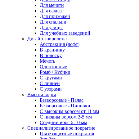
Для мечети
Для офиса
Для прихожей
Для спальни
Для улицы
Для учебных заведений
Дизайн ковролина
Абстракция (лофт)
В крапинку
В полоску
Мечеть
Однотонные
Ромб / Кубики
С кругами
С лилией
С узорами
Высота ворса
Безворсовые - Палас
Безворсовые - Циновки
С высоким ворсом от 11 мм
С низким ворсом 3-5 мм
Средний ворс 6-10 мм
Специализированное покрытие
Грязезащитные покрытия