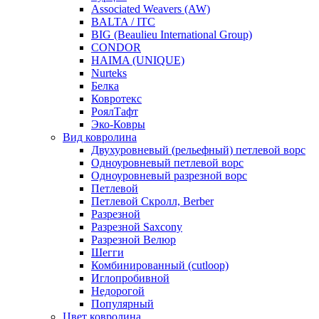
Associated Weavers (AW)
BALTA / ITC
BIG (Beaulieu International Group)
CONDOR
HAIMA (UNIQUE)
Nurteks
Белка
Ковротекс
РоялТафт
Эко-Ковры
Вид ковролина
Двухуровневый (рельефный) петлевой ворс
Одноуровневый петлевой ворс
Одноуровневый разрезной ворс
Петлевой
Петлевой Скролл, Berber
Разрезной
Разрезной Saxcony
Разрезной Велюр
Шегги
Комбинированный (cutloop)
Иглопробивной
Недорогой
Популярный
Цвет ковролина