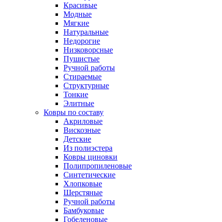
Красивые
Модные
Мягкие
Натуральные
Недорогие
Низковорсные
Пушистые
Ручной работы
Стираемые
Структурные
Тонкие
Элитные
Ковры по составу
Акриловые
Вискозные
Детские
Из полиэстера
Ковры циновки
Полипропиленовые
Синтетические
Хлопковые
Шерстяные
Ручной работы
Бамбуковые
Гобеленовые